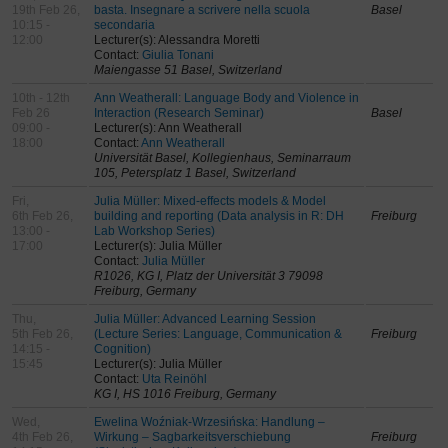
19th Feb 26,
basta. Insegnare a scrivere nella scuola
Basel
10:15 -
secondaria
12:00
Lecturer(s): Alessandra Moretti
Contact:
Giulia Tonani
Maiengasse 51 Basel, Switzerland
10th - 12th
Ann Weatherall: Language Body and Violence in
Feb 26
Interaction (Research Seminar)
Basel
09:00 -
Lecturer(s): Ann Weatherall
18:00
Contact:
Ann Weatherall
Universität Basel, Kollegienhaus, Seminarraum
105, Petersplatz 1 Basel, Switzerland
Fri,
Julia Müller: Mixed-effects models & Model
6th Feb 26,
building and reporting (Data analysis in R: DH
Freiburg
13:00 -
Lab Workshop Series)
17:00
Lecturer(s): Julia Müller
Contact:
Julia Müller
R1026, KG I, Platz der Universität 3 79098
Freiburg, Germany
Thu,
Julia Müller: Advanced Learning Session
5th Feb 26,
(Lecture Series: Language, Communication &
Freiburg
14:15 -
Cognition)
15:45
Lecturer(s): Julia Müller
Contact:
Uta Reinöhl
KG I, HS 1016 Freiburg, Germany
Wed,
Ewelina Woźniak-Wrzesińska: Handlung –
4th Feb 26,
Wirkung – Sagbarkeitsverschiebung
Freiburg