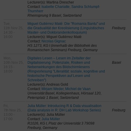
Lecturer(s): Martina Drescher
Contact:
Isabelle Chariatte, Sandra Schlumpf-
Thurnherr
Rheinsprung 9 Basel, Switzerland
Tue,
Miguel Gutiérrez Maté: Die "Romania Bantu" und
11th Nov 25,
die Gradualität der Kreolisierung (Linguistisches
Freiburg
14:30 -
Master- und Doktorandenkolloquium)
16:00
Lecturer(s): Miguel Gutiérrez Maté
Contact:
Nicolas Gignac
HS 1273, KG I (innerhalb der Bibliothek des
Romanischen Seminars) Freiburg, Germany
Mon,
Digitales Lesen – Lesen im Zeitalter der
10th Nov 25,
Digitalisierung. Potenziale, Risiken und
Basel
16:15 -
Nebenwirkungen des Bildschirmlesens
18:00
(Ringvorlesung "Literalität: soziale, kognitive und
historische Perspektiven auf Lesen und
Schreiben")
Lecturer(s): Andreas Gold
Contact:
Mirjam Weder, Michiel de Vaan
Universität Basel, Kollegienhaus, Hörsaal 120,
Petersplatz 1 Basel, Switzerland
Fri,
Julia Müller: Introducing R & Data visualisation
7th Nov 25,
(Data analysis in R: DH Lab Workshop Series)
Freiburg
13:00 -
Lecturer(s): Julia Müller
17:00
Contact:
Julia Müller
R1026, KG I, Platz der Universität 3 79098
Freiburg, Germany