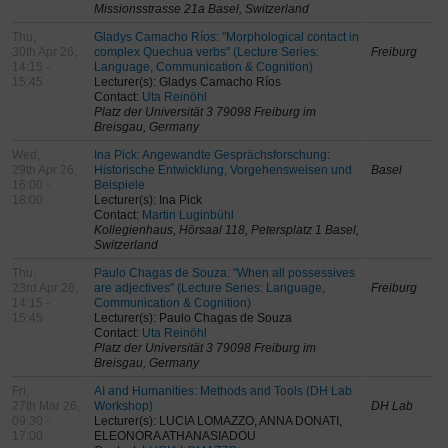
Missionsstrasse 21a Basel, Switzerland
Thu,
Gladys Camacho Ríos: "Morphological contact in
30th Apr 26,
complex Quechua verbs" (Lecture Series:
Freiburg
14:15 -
Language, Communication & Cognition)
15:45
Lecturer(s): Gladys Camacho Ríos
Contact:
Uta Reinöhl
Platz der Universität 3 79098 Freiburg im
Breisgau, Germany
Wed,
Ina Pick: Angewandte Gesprächsforschung:
29th Apr 26,
Historische Entwicklung, Vorgehensweisen und
Basel
16:00 -
Beispiele
18:00
Lecturer(s): Ina Pick
Contact:
Martin Luginbühl
Kollegienhaus, Hörsaal 118, Petersplatz 1 Basel,
Switzerland
Thu,
Paulo Chagas de Souza: "When all possessives
23rd Apr 26,
are adjectives" (Lecture Series: Language,
Freiburg
14:15 -
Communication & Cognition)
15:45
Lecturer(s): Paulo Chagas de Souza
Contact:
Uta Reinöhl
Platz der Universität 3 79098 Freiburg im
Breisgau, Germany
Fri,
AI and Humanities: Methods and Tools (DH Lab
27th Mar 26,
Workshop)
DH Lab
09:30 -
Lecturer(s): LUCIA LOMAZZO, ANNA DONATI,
17:00
ELEONORA ATHANASIADOU