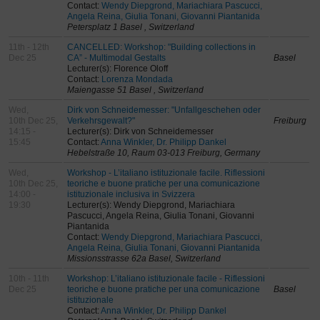
Contact:
Wendy Diepgrond, Mariachiara Pascucci,
Angela Reina, Giulia Tonani, Giovanni Piantanida
Petersplatz 1 Basel , Switzerland
11th - 12th
CANCELLED: Workshop: "Building collections in
Dec 25
CA” - Multimodal Gestalts
Basel
Lecturer(s): Florence Oloff
Contact:
Lorenza Mondada
Maiengasse 51 Basel , Switzerland
Wed,
Dirk von Schneidemesser: "Unfallgeschehen oder
10th Dec 25,
Verkehrsgewalt?"
Freiburg
14:15 -
Lecturer(s): Dirk von Schneidemesser
15:45
Contact:
Anna Winkler, Dr. Philipp Dankel
Hebelstraße 10, Raum 03-013 Freiburg, Germany
Wed,
Workshop - L’italiano istituzionale facile. Riflessioni
10th Dec 25,
teoriche e buone pratiche per una comunicazione
14:00 -
istituzionale inclusiva in Svizzera
19:30
Lecturer(s): Wendy Diepgrond, Mariachiara
Pascucci, Angela Reina, Giulia Tonani, Giovanni
Piantanida
Contact:
Wendy Diepgrond, Mariachiara Pascucci,
Angela Reina, Giulia Tonani, Giovanni Piantanida
Missionsstrasse 62a Basel, Switzerland
10th - 11th
Workshop: L’italiano istituzionale facile - Riflessioni
Dec 25
teoriche e buone pratiche per una comunicazione
Basel
istituzionale
Contact:
Anna Winkler, Dr. Philipp Dankel