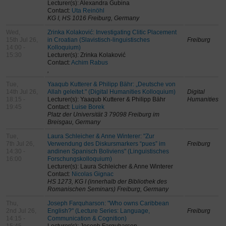
Lecturer(s): Alexandra Gubina
Contact:
Uta Reinöhl
KG I, HS 1016 Freiburg, Germany
Wed,
Zrinka Kolaković: Investigating Clitic Placement
15th Jul 26,
in Croatian (Slavistisch-linguistisches
Freiburg
14:00 -
Kolloquium)
15:30
Lecturer(s): Zrinka Kolaković
Contact:
Achim Rabus
,
Tue,
Yaaqub Kutterer & Philipp Bähr: „Deutsche von
14th Jul 26,
Allah geleitet." (Digital Humanities Kolloquium)
Digital
18:15 -
Lecturer(s): Yaaqub Kutterer & Philipp Bähr
Humanities
19:45
Contact:
Luise Borek
Platz der Universität 3 79098 Freiburg im
Breisgau, Germany
Tue,
Laura Schleicher & Anne Winterer: "Zur
7th Jul 26,
Verwendung des Diskursmarkers “pues” im
Freiburg
14:30 -
andinen Spanisch Boliviens" (Linguistisches
16:00
Forschungskolloquium)
Lecturer(s): Laura Schleicher & Anne Winterer
Contact:
Nicolas Gignac
HS 1273, KG I (innerhalb der Bibliothek des
Romanischen Seminars) Freiburg, Germany
Thu,
Joseph Farquharson: "Who owns Caribbean
2nd Jul 26,
English?" (Lecture Series: Language,
Freiburg
14:15 -
Communication & Cognition)