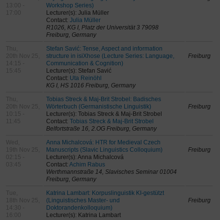
13:00 -
Workshop Series)
17:00
Lecturer(s): Julia Müller
Contact:
Julia Müller
R1026, KG I, Platz der Universität 3 79098
Freiburg, Germany
Thu,
Stefan Savić: Tense, Aspect and information
20th Nov 25,
structure in isiXhose (Lecture Series: Language,
Freiburg
14:15 -
Communication & Cognition)
15:45
Lecturer(s): Stefan Savić
Contact:
Uta Reinöhl
KG I, HS 1016 Freiburg, Germany
Thu,
Tobias Streck & Maj-Brit Strobel: Badisches
20th Nov 25,
Wörterbuch (Germanistische Linguistik)
Freiburg
10:15 -
Lecturer(s): Tobias Streck & Maj-Brit Strobel
11:45
Contact:
Tobias Streck & Maj-Brit Strobel
Belfortstraße 16, 2.OG Freiburg, Germany
Wed,
Anna Michalcová: HTR for Medieval Czech
19th Nov 25,
Manuscripts (Slavic Linguistics Colloquium)
Freiburg
02:15 -
Lecturer(s): Anna Michalcová
03:45
Contact:
Achim Rabus
Werthmannstraße 14, Slavisches Seminar 01004
Freiburg, Germany
Tue,
Katrina Lambart: Korpuslinguistik KI-gestützt
18th Nov 25,
(Linguistisches Master- und
Freiburg
14:30 -
Doktorandenkolloquium)
16:00
Lecturer(s): Katrina Lambart