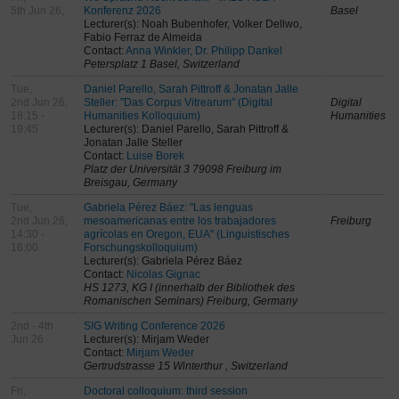
5th Jun 26,
Konferenz 2026
Basel
Lecturer(s): Noah Bubenhofer, Volker Dellwo,
Fabio Ferraz de Almeida
Contact:
Anna Winkler, Dr. Philipp Dankel
Petersplatz 1 Basel, Switzerland
Tue,
Daniel Parello, Sarah Pittroff & Jonatan Jalle
2nd Jun 26,
Steller: "Das Corpus Vitrearum" (Digital
Digital
18:15 -
Humanities Kolloquium)
Humanities
19:45
Lecturer(s): Daniel Parello, Sarah Pittroff &
Jonatan Jalle Steller
Contact:
Luise Borek
Platz der Universität 3 79098 Freiburg im
Breisgau, Germany
Tue,
Gabriela Pérez Báez: "Las lenguas
2nd Jun 26,
mesoamericanas entre los trabajadores
Freiburg
14:30 -
agrícolas en Oregon, EUA" (Linguistisches
16:00
Forschungskolloquium)
Lecturer(s): Gabriela Pérez Báez
Contact:
Nicolas Gignac
HS 1273, KG I (innerhalb der Bibliothek des
Romanischen Seminars) Freiburg, Germany
2nd - 4th
SIG Writing Conference 2026
Jun 26
Lecturer(s): Mirjam Weder
Contact:
Mirjam Weder
Gertrudstrasse 15 Winterthur , Switzerland
Fri,
Doctoral colloquium: third session