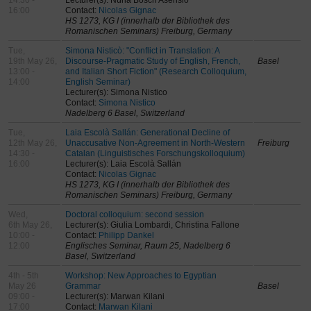
14:30 -
Lecturer(s): Núria Bosch Asensio
16:00
Contact:
Nicolas Gignac
HS 1273, KG I (innerhalb der Bibliothek des
Romanischen Seminars) Freiburg, Germany
Tue,
Simona Nisticò: "Conflict in Translation: A
19th May 26,
Discourse-Pragmatic Study of English, French,
Basel
13:00 -
and Italian Short Fiction" (Research Colloquium,
14:00
English Seminar)
Lecturer(s): Simona Nistico
Contact:
Simona Nistico
Nadelberg 6 Basel, Switzerland
Tue,
Laia Escolà Sallán: Generational Decline of
12th May 26,
Unaccusative Non-Agreement in North-Western
Freiburg
14:30 -
Catalan (Linguistisches Forschungskolloquium)
16:00
Lecturer(s): Laia Escolà Sallán
Contact:
Nicolas Gignac
HS 1273, KG I (innerhalb der Bibliothek des
Romanischen Seminars) Freiburg, Germany
Wed,
Doctoral colloquium: second session
6th May 26,
Lecturer(s): Giulia Lombardi, Christina Fallone
10:00 -
Contact:
Philipp Dankel
12:00
Englisches Seminar, Raum 25, Nadelberg 6
Basel, Switzerland
4th - 5th
Workshop: New Approaches to Egyptian
May 26
Grammar
Basel
09:00 -
Lecturer(s): Marwan Kilani
17:00
Contact:
Marwan Kilani