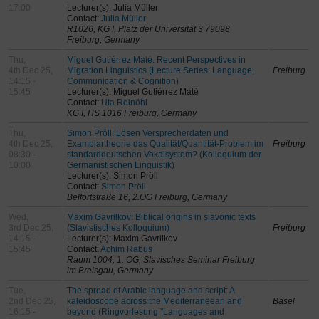
17:00
Lecturer(s): Julia Müller
Contact:
Julia Müller
R1026, KG I, Platz der Universität 3 79098
Freiburg, Germany
Thu,
Miguel Gutiérrez Maté: Recent Perspectives in
4th Dec 25,
Migration Linguistics (Lecture Series: Language,
Freiburg
14:15 -
Communication & Cognition)
15:45
Lecturer(s): Miguel Gutiérrez Maté
Contact:
Uta Reinöhl
KG I, HS 1016 Freiburg, Germany
Thu,
Simon Pröll: Lösen Versprecherdaten und
4th Dec 25,
Examplartheorie das Qualität/Quantität-Problem im
Freiburg
08:30 -
standarddeutschen Vokalsystem? (Kolloquium der
10:00
Germanistischen Linguistik)
Lecturer(s): Simon Pröll
Contact:
Simon Pröll
Belfortstraße 16, 2.OG Freiburg, Germany
Wed,
Maxim Gavrilkov: Biblical origins in slavonic texts
3rd Dec 25,
(Slavistisches Kolloquium)
Freiburg
14:15 -
Lecturer(s): Maxim Gavrilkov
15:45
Contact:
Achim Rabus
Raum 1004, 1. OG, Slavisches Seminar Freiburg
im Breisgau, Germany
Tue,
The spread of Arabic language and script: A
2nd Dec 25,
kaleidoscope across the Mediterraneean and
Basel
16:15 -
beyond (Ringvorlesung "Languages and