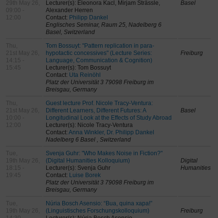
29th May 26,
Lecturer(s): Eleonora Kacl, Mirjam Strässle,
Basel
09:00 -
Alexander Herren
12:00
Contact:
Philipp Dankel
Englisches Seminar, Raum 25, Nadelberg 6
Basel, Switzerland
Thu,
Tom Bossuyt: "Pattern replication in para-
21st May 26,
hypotactic concessives" (Lecture Series:
Freiburg
14:15 -
Language, Communication & Cognition)
15:45
Lecturer(s): Tom Bossuyt
Contact:
Uta Reinöhl
Platz der Universität 3 79098 Freiburg im
Breisgau, Germany
Thu,
Guest lecture Prof. Nicole Tracy-Ventura:
21st May 26,
Different Learners, Different Futures: A
Basel
10:00 -
Longitudinal Look at the Effects of Study Abroad
12:00
Lecturer(s): Nicole Tracy-Ventura
Contact:
Anna Winkler, Dr. Philipp Dankel
Nadelberg 6 Basel , Switzerland
Tue,
Svenja Guhr: "Who Makes Noise in Fiction?"
19th May 26,
(Digital Humanities Kolloquium)
Digital
18:15 -
Lecturer(s): Svenja Guhr
Humanities
19:45
Contact:
Luise Borek
Platz der Universität 3 79098 Freiburg im
Breisgau, Germany
Tue,
Núria Bosch Asensio: “⁠Bua, quina xapa!”
19th May 26,
(Linguistisches Forschungskolloquium)
Freiburg