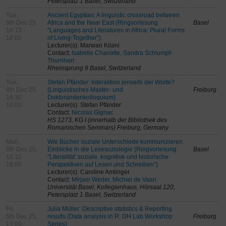
Petersplatz 1 Basel, Switzerland
Tue,
Ancient Egyptian: A linguistic crossroad between
9th Dec 25,
Africa and the Near East (Ringvorlesung
Basel
16:15 -
"Languages and Literatures in Africa: Plural Forms
18:00
of Living-Together")
Lecturer(s): Marwan Kilani
Contact:
Isabelle Chariatte, Sandra Schlumpf-
Thurnherr
Rheinsprung 9 Basel, Switzerland
Tue,
Stefan Pfänder: Interaktion jenseits der Worte?
9th Dec 25,
(Linguistisches Master- und
Freiburg
14:30 -
Doktorandenkolloquium)
16:00
Lecturer(s): Stefan Pfänder
Contact:
Nicolas Gignac
HS 1273, KG I (innerhalb der Bibliothek des
Romanischen Seminars) Freiburg, Germany
Mon,
Wie Bücher soziale Unterschiede kommunizieren.
8th Dec 25,
Einblicke in die Lesesoziologie (Ringvorlesung
Basel
16:15 -
"Literalität: soziale, kognitive und historische
18:00
Perspektiven auf Lesen und Schreiben")
Lecturer(s): Caroline Amlinger
Contact:
Mirjam Weder, Michiel de Vaan
Universität Basel, Kollegienhaus, Hörsaal 120,
Petersplatz 1 Basel, Switzerland
Fri,
Julia Müller: Descriptive statistics & Reporting
5th Dec 25,
results (Data analysis in R: DH Lab Workshop
Freiburg
13:00 -
Series)