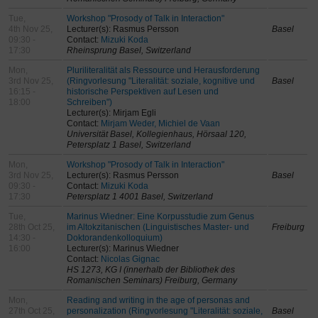
Tue,
Workshop "Prosody of Talk in Interaction"
4th Nov 25,
Lecturer(s): Rasmus Persson
Basel
09:30 -
Contact:
Mizuki Koda
17:30
Rheinsprung Basel, Switzerland
Mon,
Pluriliteralität als Ressource und Herausforderung
3rd Nov 25,
(Ringvorlesung "Literalität: soziale, kognitive und
Basel
16:15 -
historische Perspektiven auf Lesen und
18:00
Schreiben")
Lecturer(s): Mirjam Egli
Contact:
Mirjam Weder, Michiel de Vaan
Universität Basel, Kollegienhaus, Hörsaal 120,
Petersplatz 1 Basel, Switzerland
Mon,
Workshop "Prosody of Talk in Interaction"
3rd Nov 25,
Lecturer(s): Rasmus Persson
Basel
09:30 -
Contact:
Mizuki Koda
17:30
Petersplatz 1 4001 Basel, Switzerland
Tue,
Marinus Wiedner: Eine Korpusstudie zum Genus
28th Oct 25,
im Altokzitanischen (Linguistisches Master- und
Freiburg
14:30 -
Doktorandenkolloquium)
16:00
Lecturer(s): Marinus Wiedner
Contact:
Nicolas Gignac
HS 1273, KG I (innerhalb der Bibliothek des
Romanischen Seminars) Freiburg, Germany
Mon,
Reading and writing in the age of personas and
27th Oct 25,
personalization (Ringvorlesung "Literalität: soziale,
Basel