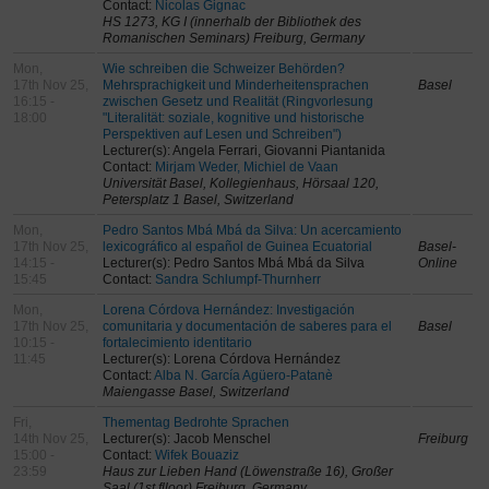
Contact:
Nicolas Gignac
HS 1273, KG I (innerhalb der Bibliothek des
Romanischen Seminars) Freiburg, Germany
Mon,
Wie schreiben die Schweizer Behörden?
17th Nov 25,
Mehrsprachigkeit und Minderheitensprachen
Basel
16:15 -
zwischen Gesetz und Realität (Ringvorlesung
18:00
"Literalität: soziale, kognitive und historische
Perspektiven auf Lesen und Schreiben")
Lecturer(s): Angela Ferrari, Giovanni Piantanida
Contact:
Mirjam Weder, Michiel de Vaan
Universität Basel, Kollegienhaus, Hörsaal 120,
Petersplatz 1 Basel, Switzerland
Mon,
Pedro Santos Mbá Mbá da Silva: Un acercamiento
17th Nov 25,
lexicográfico al español de Guinea Ecuatorial
Basel-
14:15 -
Lecturer(s): Pedro Santos Mbá Mbá da Silva
Online
15:45
Contact:
Sandra Schlumpf-Thurnherr
Mon,
Lorena Córdova Hernández: Investigación
17th Nov 25,
comunitaria y documentación de saberes para el
Basel
10:15 -
fortalecimiento identitario
11:45
Lecturer(s): Lorena Córdova Hernández
Contact:
Alba N. García Agüero-Patanè
Maiengasse Basel, Switzerland
Fri,
Thementag Bedrohte Sprachen
14th Nov 25,
Lecturer(s): Jacob Menschel
Freiburg
15:00 -
Contact:
Wifek Bouaziz
23:59
Haus zur Lieben Hand (Löwenstraße 16), Großer
Saal (1st flloor) Freiburg, Germany