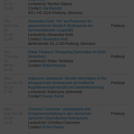
14:15 -
Lecturer(s): Nicolas Gignac
15:45
Contact:
Uta Reinöhl
KG I, HS 1016 Freiburg, Germany
Thu,
Alexandra Groß: "Nö" als Responsiv im
22nd Jan
gesprochenen Deutsch (Kolloquium der
Freiburg
26,
Germanistischen Linguistik)
10:00 -
Lecturer(s): Alexandra Groß
12:00
Contact:
Alexandra Groß
Belfortstraße 16, 2.OG Freiburg, Germany
Thu,
Erkan Tümkaya: Navigating Generative AI (GSH-
22nd Jan
Workshop)
Freiburg
26,
Lecturer(s): Erkan Tümkaya
09:00 -
Contact:
Robert Krause
16:00
Wed,
Katarzyna Jankowiak: Gender stereotypes in the
21st Jan 26,
bilingual brain (Kolloquium am Institut für
Freiburg
16:15 -
Kognitionswissenschaft und Genderforschung)
17:45
Lecturer(s): Katarzyna Jankowiak
Contact:
Evelyn Ferstl
,
Wed,
Christina Clasmeier: Verbalaspekt und
21st Jan 26,
Ereignisverarbeitung in den slavischen
Freiburg
14:15 -
Sprachen (Slavistisches Kolloquium)
15:45
Lecturer(s): Christina Clasmeier
Contact:
Achim Rabus
,