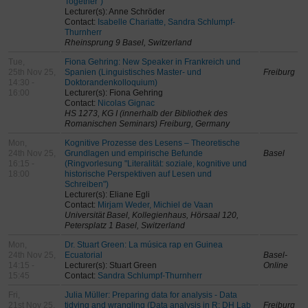
Together")
Lecturer(s): Anne Schröder
Contact:
Isabelle Chariatte, Sandra Schlumpf-
Thurnherr
Rheinsprung 9 Basel, Switzerland
Tue,
Fiona Gehring: New Speaker in Frankreich und
25th Nov 25,
Spanien (Linguistisches Master- und
Freiburg
14:30 -
Doktorandenkolloquium)
16:00
Lecturer(s): Fiona Gehring
Contact:
Nicolas Gignac
HS 1273, KG I (innerhalb der Bibliothek des
Romanischen Seminars) Freiburg, Germany
Mon,
Kognitive Prozesse des Lesens – Theoretische
24th Nov 25,
Grundlagen und empirische Befunde
Basel
16:15 -
(Ringvorlesung "Literalität: soziale, kognitive und
18:00
historische Perspektiven auf Lesen und
Schreiben")
Lecturer(s): Eliane Egli
Contact:
Mirjam Weder, Michiel de Vaan
Universität Basel, Kollegienhaus, Hörsaal 120,
Petersplatz 1 Basel, Switzerland
Mon,
Dr. Stuart Green: La música rap en Guinea
24th Nov 25,
Ecuatorial
Basel-
14:15 -
Lecturer(s): Stuart Green
Online
15:45
Contact:
Sandra Schlumpf-Thurnherr
Fri,
Julia Müller: Preparing data for analysis - Data
21st Nov 25,
tidying and wrangling (Data analysis in R: DH Lab
Freiburg