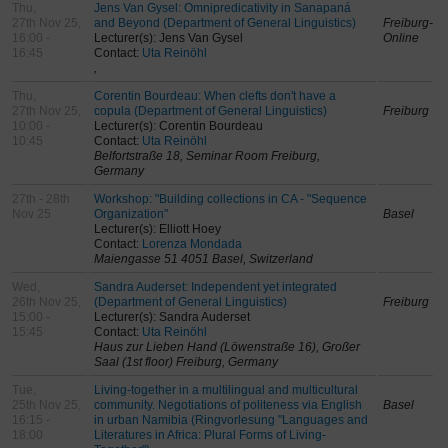
Thu,
Jens Van Gysel: Omnipredicativity in Sanapaná
27th Nov 25,
and Beyond (Department of General Linguistics)
Freiburg-
16:00 -
Lecturer(s): Jens Van Gysel
Online
16:45
Contact:
Uta Reinöhl
,
Thu,
Corentin Bourdeau: When clefts don't have a
27th Nov 25,
copula (Department of General Linguistics)
Freiburg
10:00 -
Lecturer(s): Corentin Bourdeau
10:45
Contact:
Uta Reinöhl
Belfortstraße 18, Seminar Room Freiburg,
Germany
27th - 28th
Workshop: "Building collections in CA - "Sequence
Nov 25
Organization"
Basel
Lecturer(s): Elliott Hoey
Contact:
Lorenza Mondada
Maiengasse 51 4051 Basel, Switzerland
Wed,
Sandra Auderset: Independent yet integrated
26th Nov 25,
(Department of General Linguistics)
Freiburg
15:00 -
Lecturer(s): Sandra Auderset
15:45
Contact:
Uta Reinöhl
Haus zur Lieben Hand (Löwenstraße 16), Großer
Saal (1st floor) Freiburg, Germany
Tue,
Living-together in a multilingual and multicultural
25th Nov 25,
community. Negotiations of politeness via English
Basel
16:15 -
in urban Namibia (Ringvorlesung "Languages and
18:00
Literatures in Africa: Plural Forms of Living-