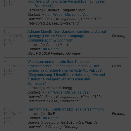
16:15 -
kognitive und historische Perspektiven auf Lesen
18:00
und Schreiben")
Lecturer(s): Dhaliwal Ranjodh Singh
Contact:
Mirjam Weder, Michiel de Vaan
Universität Basel, Kollegienhaus, Hörsaal 120,
Petersplatz 1 Basel, Switzerland
Thu,
Adriano Murelli: Non-standard varieties and areal
23rd Oct 25,
typology (Lecture Series: Language,
Freiburg
14:15 -
Communication & Cognition)
15:45
Lecturer(s): Adriano Murelli
Contact:
Uta Reinöhl
KG I, HS 1016 Freiburg, Germany
Mon,
Was lesen und wie schreiben Patienten
20th Oct 25,
psychiatrischer Einrichtungen um 1900? Das
Basel
16:15 -
Korpus historischer Patiententexte (CoPaDocs)
18:00
(Ringvorlesung "Literalität: soziale, kognitive und
historische Perspektiven auf Lesen und
Schreiben")
Lecturer(s): Markus Schiegg
Contact:
Mirjam Weder, Michiel de Vaan
Universität Basel, Kollegienhaus, Hörsaal 120,
Petersplatz 1 Basel, Switzerland
Thu,
Hermann Paul Centrum: Mitgliederversammlung
16th Oct 25,
Lecturer(s): Uta Reinöhl
Freiburg
14:15 -
Contact:
Uta Reinöhl
14:45
Universität Freiburg, HS 1015, KG I, Platz der
Universität 3 Freiburg, Germany