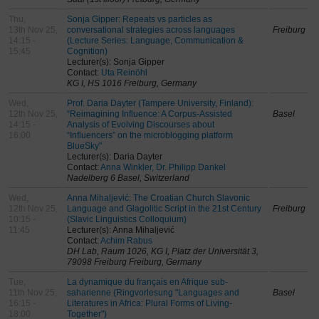
Thu,
Sonja Gipper: Repeats vs particles as
13th Nov 25,
conversational strategies across languages
Freiburg
14:15 -
(Lecture Series: Language, Communication &
15:45
Cognition)
Lecturer(s): Sonja Gipper
Contact:
Uta Reinöhl
KG I, HS 1016 Freiburg, Germany
Wed,
Prof. Daria Dayter (Tampere University, Finland):
12th Nov 25,
“Reimagining Influence: A Corpus-Assisted
Basel
14:15 -
Analysis of Evolving Discourses about
16:00
“Influencers” on the microblogging platform
BlueSky"
Lecturer(s): Daria Dayter
Contact:
Anna Winkler, Dr. Philipp Dankel
Nadelberg 6 Basel, Switzerland
Wed,
Anna Mihaljević: The Croatian Church Slavonic
12th Nov 25,
Language and Glagolitic Script in the 21st Century
Freiburg
10:15 -
(Slavic Linguistics Colloquium)
11:45
Lecturer(s): Anna Mihaljević
Contact:
Achim Rabus
DH Lab, Raum 1026, KG I, Platz der Universität 3,
79098 Freiburg Freiburg, Germany
Tue,
La dynamique du français en Afrique sub-
11th Nov 25,
saharienne (Ringvorlesung "Languages and
Basel
16:15 -
Literatures in Africa: Plural Forms of Living-
18:00
Together")