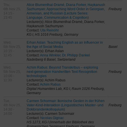
Thu,
Alice Blumenthal-Dramé, Diana Forker, Haykanush
6th Nov 25,
Sazhumyan: Approaching Word Order in Georgian,
Freiburg
14:15 -
Armenian, and Russian (Lecture Series:
15:45
Language, Communication & Cognition)
Lecturer(s): Alice Blumenthal-Dramé, Diana Forker,
Haykanush Sazhumyan
Contact:
Uta Reinöhl
KG I, HS 1016 Freiburg, Germany
Wed,
Erhan Aslan: Teaching English as an Influencer in
5th Nov 25,
the Age of Social Media
Basel
10:15 -
Lecturer(s): Erhan Aslan
11:45
Contact:
Anna Winkler, Dr. Philipp Dankel
Nadelberg 6 Basel, Switzerland
Wed,
Achim Rabus: Beyond Transkribus – exploring
5th Nov 25,
next‑generation Handwritten Text Recognition
Freiburg
10:00 -
technologies
11:30
Lecturer(s): Achim Rabus
Contact:
Achim Rabus
Digital Humanities Lab, KG I, Raum 1026 Freiburg,
Germany
Tue,
Carmen Schormair: Ikonische Gesten in der frühen
4th Nov 25,
Vater-Kind-Interaktion (Linguistisches Master- und
Freiburg
14:30 -
Doktorandenkolloquium)
16:00
Lecturer(s): Carmen Schormair
Contact:
Nicolas Gignac
HS 1273, KG I (innerhalb der Bibliothek des
Romanischen Seminars) Freiburg, Germany