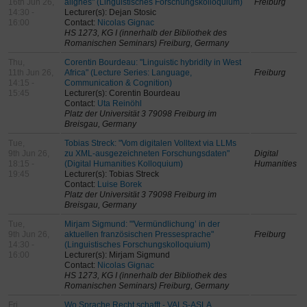
16th Jun 26,
alignés" (Linguistisches Forschungskolloquium)
Freiburg
14:30 -
Lecturer(s): Dejan Stosic
16:00
Contact:
Nicolas Gignac
HS 1273, KG I (innerhalb der Bibliothek des
Romanischen Seminars) Freiburg, Germany
Thu,
Corentin Bourdeau: "Linguistic hybridity in West
11th Jun 26,
Africa" (Lecture Series: Language,
Freiburg
14:15 -
Communication & Cognition)
15:45
Lecturer(s): Corentin Bourdeau
Contact:
Uta Reinöhl
Platz der Universität 3 79098 Freiburg im
Breisgau, Germany
Tue,
Tobias Streck: "Vom digitalen Volltext via LLMs
9th Jun 26,
zu XML-ausgezeichneten Forschungsdaten"
Digital
18:15 -
(Digital Humanities Kolloquium)
Humanities
19:45
Lecturer(s): Tobias Streck
Contact:
Luise Borek
Platz der Universität 3 79098 Freiburg im
Breisgau, Germany
Tue,
Mirjam Sigmund: "'Vermündlichung’ in der
9th Jun 26,
aktuellen französischen Pressesprache"
Freiburg
14:30 -
(Linguistisches Forschungskolloquium)
16:00
Lecturer(s): Mirjam Sigmund
Contact:
Nicolas Gignac
HS 1273, KG I (innerhalb der Bibliothek des
Romanischen Seminars) Freiburg, Germany
Fri,
Wo Sprache Recht schafft - VALS-ASLA