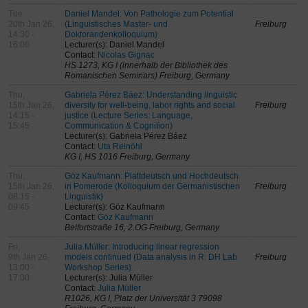
Tue,
Daniel Mandel: Von Pathologie zum Potential
20th Jan 26,
(Linguistisches Master- und
Freiburg
14:30 -
Doktorandenkolloquium)
16:00
Lecturer(s): Daniel Mandel
Contact:
Nicolas Gignac
HS 1273, KG I (innerhalb der Bibliothek des
Romanischen Seminars) Freiburg, Germany
Thu,
Gabriela Pérez Báez: Understanding linguistic
15th Jan 26,
diversity for well-being, labor rights and social
Freiburg
14:15 -
justice (Lecture Series: Language,
15:45
Communication & Cognition)
Lecturer(s): Gabriela Pérez Báez
Contact:
Uta Reinöhl
KG I, HS 1016 Freiburg, Germany
Thu,
Göz Kaufmann: Plattdeutsch und Hochdeutsch
15th Jan 26,
in Pomerode (Kolloquium der Germanistischen
Freiburg
08:15 -
Linguistik)
09:45
Lecturer(s): Göz Kaufmann
Contact:
Göz Kaufmann
Belfortstraße 16, 2.OG Freiburg, Germany
Fri,
Julia Müller: Introducing linear regression
9th Jan 26,
models continued (Data analysis in R: DH Lab
Freiburg
13:00 -
Workshop Series)
17:00
Lecturer(s): Julia Müller
Contact:
Julia Müller
R1026, KG I, Platz der Universität 3 79098