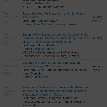
15:45
Contact:
Uta Reinöhl
KG I, HS 1016 Freiburg, Germany
Thu,
James Hawkey: Multilingualism and migration in
18th Dec 25,
small states
Freiburg-
10:00 -
Lecturer(s): James Hawkey
Online
12:00
Contact:
Anna Winkler, Dr. Philipp Dankel
,
Tue,
Simon Kieffer: Gesture and Spatial Cognition in the
16th Dec 25,
Narration of Traumatic Experiences (Linguistisches
Freiburg
14:30 -
Master- und Doktorandenkolloquium)
16:00
Lecturer(s): Simon Kieffer
Contact:
Nicolas Gignac
HS 1273, KG I (innerhalb der Bibliothek des
Romanischen Seminars) Freiburg, Germany
Fri,
Vulgarity in English Language, Creativity, and
12th Dec 25,
Social Meaning (ISLE Forum)
Freiburg-
10:00 -
Lecturer(s): Kate Burridge, Kristy Beers Fägersten,
Online
12:00
Karyn Stapleton
Contact:
Uta Reinöhl
,
Thu,
Workshop - L’italiano istituzionale facile. Riflessioni
11th Dec 25,
teoriche e buone pratiche per una comunicazione
09:00 -
istituzionale inclusiva in Svizzera
12:15
Lecturer(s): Wendy Diepgrond, Mariachiara
Pascucci, Angela Reina, Giulia Tonani, Giovanni
Piantanida