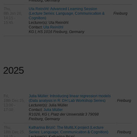
Freiburg, Germany
Thu,
Uta Reinöhl: Advanced Learning Session
8th Jan 26,
(Lecture Series: Language, Communication &
Freiburg
14:15 -
Cognition)
15:45
Lecturer(s): Uta Reinöhl
Contact:
Uta Reinöhl
KG I, HS 1016 Freiburg, Germany
2025
Fri,
Julia Müller: Introducing linear regression models
19th Dec 25,
(Data analysis in R: DH Lab Workshop Series)
Freiburg
13:00 -
Lecturer(s): Julia Müller
17:00
Contact:
Julia Müller
R1026, KG I, Platz der Universität 3 79098
Freiburg, Germany
Thu,
Katharina Brizić: The MultiLX project (Lecture
18th Dec 25,
Series: Language, Communication & Cognition)
Freiburg
14:15 -
Lecturer(s): Katharina Brizić