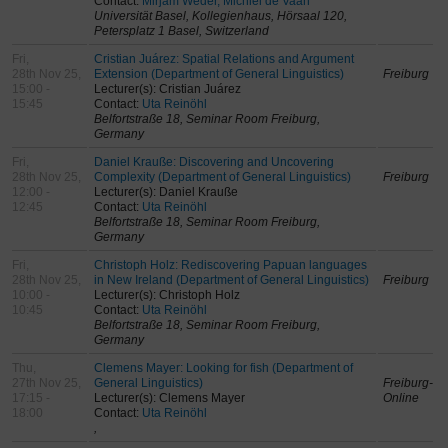
Contact:
Mirjam Weder, Michiel de Vaan
Universität Basel, Kollegienhaus, Hörsaal 120,
Petersplatz 1 Basel, Switzerland
Fri,
Cristian Juárez: Spatial Relations and Argument
28th Nov 25,
Extension (Department of General Linguistics)
Freiburg
15:00 -
Lecturer(s): Cristian Juárez
15:45
Contact:
Uta Reinöhl
Belfortstraße 18, Seminar Room Freiburg,
Germany
Fri,
Daniel Krauße: Discovering and Uncovering
28th Nov 25,
Complexity (Department of General Linguistics)
Freiburg
12:00 -
Lecturer(s): Daniel Krauße
12:45
Contact:
Uta Reinöhl
Belfortstraße 18, Seminar Room Freiburg,
Germany
Fri,
Christoph Holz: Rediscovering Papuan languages
28th Nov 25,
in New Ireland (Department of General Linguistics)
Freiburg
10:00 -
Lecturer(s): Christoph Holz
10:45
Contact:
Uta Reinöhl
Belfortstraße 18, Seminar Room Freiburg,
Germany
Thu,
Clemens Mayer: Looking for fish (Department of
27th Nov 25,
General Linguistics)
Freiburg-
17:15 -
Lecturer(s): Clemens Mayer
Online
18:00
Contact:
Uta Reinöhl
,