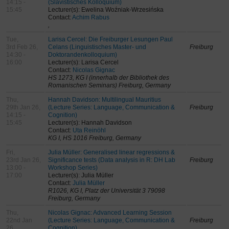
14:15 -
(Slavistisches Kolloquium)
15:45
Lecturer(s): Ewelina Woźniak-Wrzesińska
Contact:
Achim Rabus
,
Tue,
Larisa Cercel: Die Freiburger Lesungen Paul
3rd Feb 26,
Celans (Linguistisches Master- und
Freiburg
14:30 -
Doktorandenkolloquium)
16:00
Lecturer(s): Larisa Cercel
Contact:
Nicolas Gignac
HS 1273, KG I (innerhalb der Bibliothek des
Romanischen Seminars) Freiburg, Germany
Thu,
Hannah Davidson: Multilingual Mauritius
29th Jan 26,
(Lecture Series: Language, Communication &
Freiburg
14:15 -
Cognition)
15:45
Lecturer(s): Hannah Davidson
Contact:
Uta Reinöhl
KG I, HS 1016 Freiburg, Germany
Fri,
Julia Müller: Generalised linear regressions &
23rd Jan 26,
Significance tests (Data analysis in R: DH Lab
Freiburg
13:00 -
Workshop Series)
17:00
Lecturer(s): Julia Müller
Contact:
Julia Müller
R1026, KG I, Platz der Universität 3 79098
Freiburg, Germany
Thu,
Nicolas Gignac: Advanced Learning Session
22nd Jan
(Lecture Series: Language, Communication &
Freiburg
26,
Cognition)