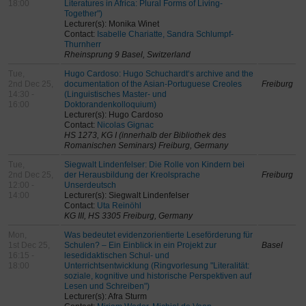
18:00
Literatures in Africa: Plural Forms of Living-
Together")
Lecturer(s): Monika Winet
Contact:
Isabelle Chariatte, Sandra Schlumpf-
Thurnherr
Rheinsprung 9 Basel, Switzerland
Tue,
Hugo Cardoso: Hugo Schuchardt‘s archive and the
2nd Dec 25,
documentation of the Asian-Portuguese Creoles
Freiburg
14:30 -
(Linguistisches Master- und
16:00
Doktorandenkolloquium)
Lecturer(s): Hugo Cardoso
Contact:
Nicolas Gignac
HS 1273, KG I (innerhalb der Bibliothek des
Romanischen Seminars) Freiburg, Germany
Tue,
Siegwalt Lindenfelser: Die Rolle von Kindern bei
2nd Dec 25,
der Herausbildung der Kreolsprache
Freiburg
12:00 -
Unserdeutsch
14:00
Lecturer(s): Siegwalt Lindenfelser
Contact:
Uta Reinöhl
KG III, HS 3305 Freiburg, Germany
Mon,
Was bedeutet evidenzorientierte Leseförderung für
1st Dec 25,
Schulen? – Ein Einblick in ein Projekt zur
Basel
16:15 -
lesedidaktischen Schul- und
18:00
Unterrichtsentwicklung (Ringvorlesung "Literalität:
soziale, kognitive und historische Perspektiven auf
Lesen und Schreiben")
Lecturer(s): Afra Sturm