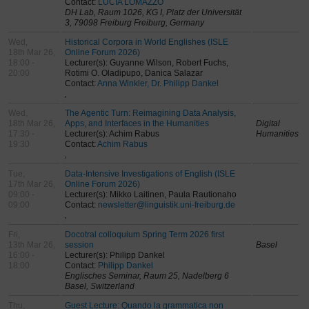
Contact:
LUCIA LOMAZZO
DH Lab, Raum 1026, KG I, Platz der Universität
3, 79098 Freiburg Freiburg, Germany
Wed,
Historical Corpora in World Englishes (ISLE
18th Mar 26,
Online Forum 2026)
18:00 -
Lecturer(s): Guyanne Wilson, Robert Fuchs,
20:00
Rotimi O. Oladipupo, Danica Salazar
Contact:
Anna Winkler, Dr. Philipp Dankel
,
Wed,
The Agentic Turn: Reimagining Data Analysis,
18th Mar 26,
Apps, and Interfaces in the Humanities
Digital
17:30 -
Lecturer(s): Achim Rabus
Humanities
19:30
Contact:
Achim Rabus
,
Tue,
Data-Intensive Investigations of English (ISLE
17th Mar 26,
Online Forum 2026)
09:00 -
Lecturer(s): Mikko Laitinen, Paula Rautionaho
09:00
Contact:
newsletter@linguistik.uni-freiburg.de
,
Fri,
Docotral colloquium Spring Term 2026 first
13th Mar 26,
session
Basel
16:00 -
Lecturer(s): Philipp Dankel
18:00
Contact:
Philipp Dankel
Englisches Seminar, Raum 25, Nadelberg 6
Basel, Switzerland
Thu,
Guest Lecture: Quando la grammatica non