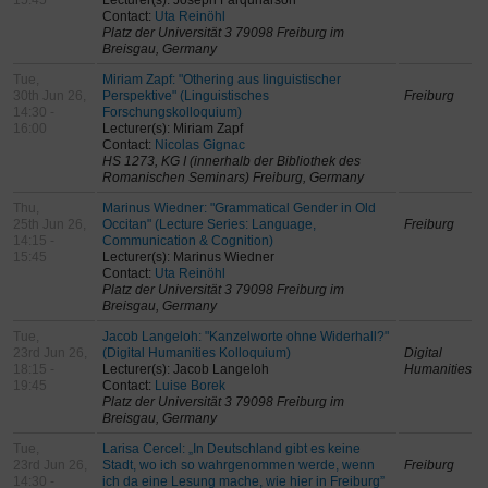
15:45
Lecturer(s): Joseph Farquharson
Contact:
Uta Reinöhl
Platz der Universität 3 79098 Freiburg im
Breisgau, Germany
Tue,
Miriam Zapf: "Othering aus linguistischer
30th Jun 26,
Perspektive" (Linguistisches
Freiburg
14:30 -
Forschungskolloquium)
16:00
Lecturer(s): Miriam Zapf
Contact:
Nicolas Gignac
HS 1273, KG I (innerhalb der Bibliothek des
Romanischen Seminars) Freiburg, Germany
Thu,
Marinus Wiedner: "Grammatical Gender in Old
25th Jun 26,
Occitan" (Lecture Series: Language,
Freiburg
14:15 -
Communication & Cognition)
15:45
Lecturer(s): Marinus Wiedner
Contact:
Uta Reinöhl
Platz der Universität 3 79098 Freiburg im
Breisgau, Germany
Tue,
Jacob Langeloh: "Kanzelworte ohne Widerhall?"
23rd Jun 26,
(Digital Humanities Kolloquium)
Digital
18:15 -
Lecturer(s): Jacob Langeloh
Humanities
19:45
Contact:
Luise Borek
Platz der Universität 3 79098 Freiburg im
Breisgau, Germany
Tue,
Larisa Cercel: „In Deutschland gibt es keine
23rd Jun 26,
Stadt, wo ich so wahrgenommen werde, wenn
Freiburg
14:30 -
ich da eine Lesung mache, wie hier in Freiburg”