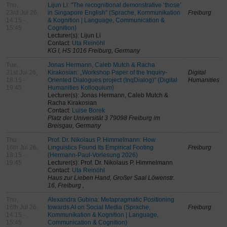
Thu,
Lijun Li: "The recognitional demonstrative ‘those’
23rd Jul 26,
in Singapore English" (Sprache, Kommunikation
Freiburg
14:15 -
& Kognition | Language, Communication &
15:45
Cognition)
Lecturer(s): Lijun Li
Contact:
Uta Reinöhl
KG I, HS 1016 Freiburg, Germany
Tue,
Jonas Hermann, Caleb Mutch & Racha
21st Jul 26,
Kirakosian: „Workshop Paper of the Inquiry-
Digital
18:15 -
Oriented Dialogues project (InqDialog)" (Digital
Humanities
19:45
Humanities Kolloquium)
Lecturer(s): Jonas Hermann, Caleb Mutch &
Racha Kirakosian
Contact:
Luise Borek
Platz der Universität 3 79098 Freiburg im
Breisgau, Germany
Thu,
Prof. Dr. Nikolaus P. Himmelmann: How
16th Jul 26,
Linguistics Found Its Empirical Footing
Freiburg
18:15 -
(Hermann-Paul-Vorlesung 2026)
19:45
Lecturer(s): Prof. Dr. Nikolaus P. Himmelmann
Contact:
Uta Reinöhl
Haus zur Lieben Hand, Großer Saal Löwenstr.
16, Freiburg ,
Thu,
Alexandra Gubina: Metapragmatic Positioning
16th Jul 26,
towards AI on Social Media (Sprache,
Freiburg
14:15 -
Kommunikation & Kognition | Language,
15:45
Communication & Cognition)