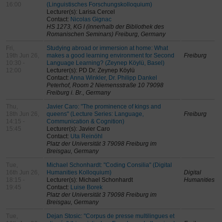
16:00
(Linguistisches Forschungskolloquium)
Lecturer(s): Larisa Cercel
Contact:
Nicolas Gignac
HS 1273, KG I (innerhalb der Bibliothek des
Romanischen Seminars) Freiburg, Germany
Fri,
Studying abroad or immersion at home: What
19th Jun 26,
makes a good learning environment for Second
Freiburg
10:30 -
Language Learning? (Zeynep Köylü, Basel)
12:00
Lecturer(s): PD Dr. Zeynep Köylü
Contact:
Anna Winkler, Dr. Philipp Dankel
Peterhof, Room 2 Niemensstraße 10 79098
Freiburg i. Br., Germany
Thu,
Javier Caro: "The prominence of kings and
18th Jun 26,
queens" (Lecture Series: Language,
Freiburg
14:15 -
Communication & Cognition)
15:45
Lecturer(s): Javier Caro
Contact:
Uta Reinöhl
Platz der Universität 3 79098 Freiburg im
Breisgau, Germany
Tue,
Michael Schonhardt: "Coding Consilia" (Digital
16th Jun 26,
Humanities Kolloquium)
Digital
18:15 -
Lecturer(s): Michael Schonhardt
Humanities
19:45
Contact:
Luise Borek
Platz der Universität 3 79098 Freiburg im
Breisgau, Germany
Tue,
Dejan Stosic: "Corpus de presse multilingues et