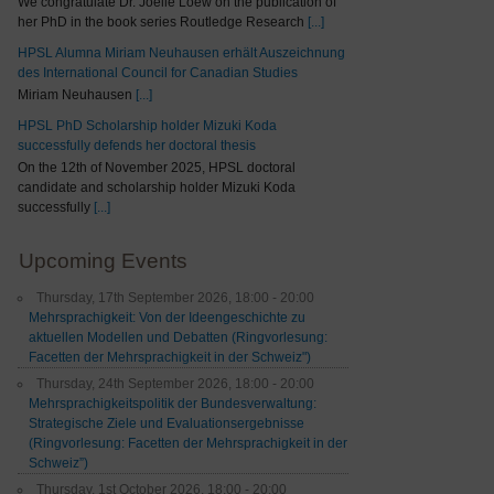
We congratulate Dr. Joelle Loew on the publication of
her PhD in the book series Routledge Research
[...]
HPSL Alumna Miriam Neuhausen erhält Auszeichnung
des International Council for Canadian Studies
Miriam Neuhausen
[...]
HPSL PhD Scholarship holder Mizuki Koda
successfully defends her doctoral thesis
On the 12th of November 2025, HPSL doctoral
candidate and scholarship holder Mizuki Koda
successfully
[...]
Upcoming Events
Thursday, 17th September 2026, 18:00 - 20:00
Mehrsprachigkeit: Von der Ideengeschichte zu
aktuellen Modellen und Debatten (Ringvorlesung:
Facetten der Mehrsprachigkeit in der Schweiz")
Thursday, 24th September 2026, 18:00 - 20:00
Mehrsprachigkeitspolitik der Bundesverwaltung:
Strategische Ziele und Evaluationsergebnisse
(Ringvorlesung: Facetten der Mehrsprachigkeit in der
Schweiz”)
Thursday, 1st October 2026, 18:00 - 20:00