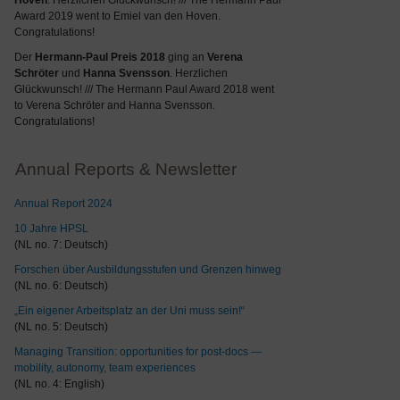
Hoven
. Herzlichen Glückwunsch! /// The Hermann Paul
Award 2019 went to Emiel van den Hoven.
Congratulations!
Der
Hermann-Paul Preis 2018
ging an
Verena
Schröter
und
Hanna Svensson
. Herzlichen
Glückwunsch! /// The Hermann Paul Award 2018 went
to Verena Schröter and Hanna Svensson.
Congratulations!
Annual Reports & Newsletter
Annual Report 2024
10 Jahre HPSL
(NL no. 7: Deutsch)
Forschen über Ausbildungsstufen und Grenzen hinweg
(NL no. 6: Deutsch)
„Ein eigener Arbeitsplatz an der Uni muss sein!“
(NL no. 5: Deutsch)
Managing Transition: opportunities for post-docs —
mobility, autonomy, team experiences
(NL no. 4: English)