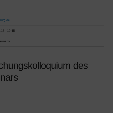
burg.de
:15 - 19:45
Germany
schungskolloquium des
nars