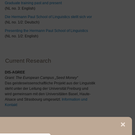
Graduate training past and present
(NL no. 3: English)
Die Hermann Paul School of Linguistics stellt sich vor
(NL no. 1/2: Deutsch)
Presenting the Hermann Paul School of Linguistics
(NL no. 1/2: English)
Current Research
DIS-AGREE
Grant: The
European Campus „Seed Money“
Das geisteswissenschaftliche Projekt aus der Linguistik
steht unter der Leitung der Universität Freiburg und
wird gemeinsam mit den Universitäten Basel, Haute-
Alsace und Strasbourg umgesetzt.
Information und
Kontakt