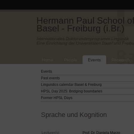
Hermann Paul School of 
Basel - Freiburg (i.Br.)
Internationales Doktorandenprogramm Linguistik.
Eine Einrichtung der Universitäten Basel und Freibu
Home
People
Events
Research
Events
Past events
Linguistics calendar Basel & Freiburg
HPSL Day 2025: Bridging boundaries
Former HPSL Days
Sprache und Kognition
Lecturer(s)
Prof. Dr. Daniela Marzo