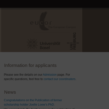
Information for applicants
Please see the details on our
Admission
page. For
specific questions, feel free to
contact our coordinators
.
News
Congratulations on the Publication of former
scholarship holder Joelle Loew’s PhD.