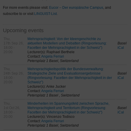
For more events please visit:
Eucor – Der europäische Campus
, and
subscribe to or visit
LINGUIST-List
.
Upcoming events
Thu,
Mehrsprachigkeit: Von der Ideengeschichte zu
17th Sep 26,
aktuellen Modellen und Debatten (Ringvorlesung:
Basel
18:00 -
Facetten der Mehrsprachigkeit in der Schweiz")
iCal
20:00
Lecturer(s): Raphael Berthele
Contact:
Angela Ferrari
Petersplatz 1 Basel, Switzerland
Thu,
Mehrsprachigkeitspolitik der Bundesverwaltung:
24th Sep 26,
Strategische Ziele und Evaluationsergebnisse
Basel
18:00 -
(Ringvorlesung: Facetten der Mehrsprachigkeit in der
iCal
20:00
Schweiz”)
Lecturer(s): Anke Jucker
Contact:
Angela Ferrari
Petersplatz 1 Basel , Switzerland
Thu,
Minderheiten im Spannungsfeld zwischen Sprache,
1st Oct 26,
Mehrsprachigkeit und Territorium (Ringvorlesung:
Basel
18:00 -
Facetten der Mehrsprachigkeit in der Schweiz")
iCal
20:00
Lecturer(s): Vincenzo Todisco
Contact:
Angela Ferrari
Petersplatz 1 Basel, Switzerland