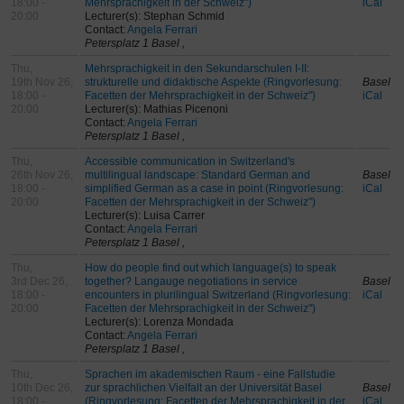
18:00 -
Mehrsprachigkeit in der Schweiz")
iCal
20:00
Lecturer(s): Stephan Schmid
Contact:
Angela Ferrari
Petersplatz 1 Basel ,
Thu,
Mehrsprachigkeit in den Sekundarschulen I-II:
19th Nov 26,
strukturelle und didaktische Aspekte (Ringvorlesung:
Basel
18:00 -
Facetten der Mehrsprachigkeit in der Schweiz")
iCal
20:00
Lecturer(s): Mathias Picenoni
Contact:
Angela Ferrari
Petersplatz 1 Basel ,
Thu,
Accessible communication in Switzerland's
26th Nov 26,
multilingual landscape: Standard German and
Basel
18:00 -
simplified German as a case in point (Ringvorlesung:
iCal
20:00
Facetten der Mehrsprachigkeit in der Schweiz")
Lecturer(s): Luisa Carrer
Contact:
Angela Ferrari
Petersplatz 1 Basel ,
Thu,
How do people find out which language(s) to speak
3rd Dec 26,
together? Langauge negotiations in service
Basel
18:00 -
encounters in plurilingual Switzerland (Ringvorlesung:
iCal
20:00
Facetten der Mehrsprachigkeit in der Schweiz")
Lecturer(s): Lorenza Mondada
Contact:
Angela Ferrari
Petersplatz 1 Basel ,
Thu,
Sprachen im akademischen Raum - eine Fallstudie
10th Dec 26,
zur sprachlichen Vielfalt an der Universität Basel
Basel
18:00 -
(Ringvorlesung: Facetten der Mehrsprachigkeit in der
iCal