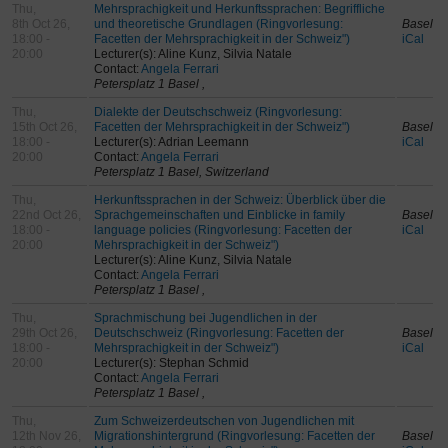
Thu,
Mehrsprachigkeit und Herkunftssprachen: Begriffliche
8th Oct 26,
und theoretische Grundlagen (Ringvorlesung:
Basel
18:00 -
Facetten der Mehrsprachigkeit in der Schweiz")
iCal
20:00
Lecturer(s): Aline Kunz, Silvia Natale
Contact:
Angela Ferrari
Petersplatz 1 Basel ,
Thu,
Dialekte der Deutschschweiz (Ringvorlesung:
15th Oct 26,
Facetten der Mehrsprachigkeit in der Schweiz")
Basel
18:00 -
Lecturer(s): Adrian Leemann
iCal
20:00
Contact:
Angela Ferrari
Petersplatz 1 Basel, Switzerland
Thu,
Herkunftssprachen in der Schweiz: Überblick über die
22nd Oct 26,
Sprachgemeinschaften und Einblicke in family
Basel
18:00 -
language policies (Ringvorlesung: Facetten der
iCal
20:00
Mehrsprachigkeit in der Schweiz")
Lecturer(s): Aline Kunz, Silvia Natale
Contact:
Angela Ferrari
Petersplatz 1 Basel ,
Thu,
Sprachmischung bei Jugendlichen in der
29th Oct 26,
Deutschschweiz (Ringvorlesung: Facetten der
Basel
18:00 -
Mehrsprachigkeit in der Schweiz")
iCal
20:00
Lecturer(s): Stephan Schmid
Contact:
Angela Ferrari
Petersplatz 1 Basel ,
Thu,
Zum Schweizerdeutschen von Jugendlichen mit
12th Nov 26,
Migrationshintergrund (Ringvorlesung: Facetten der
Basel