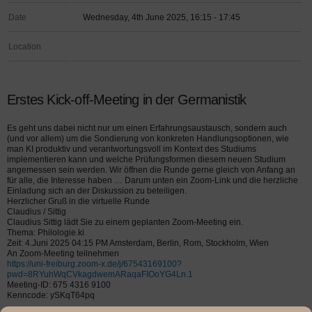
Date
Wednesday, 4th June 2025, 16:15 - 17:45
Location
Erstes Kick-off-Meeting in der Germanistik
Es geht uns dabei nicht nur um einen Erfahrungsaustausch, sondern auch
(und vor allem) um die Sondierung von konkreten Handlungsoptionen, wie
man KI produktiv und verantwortungsvoll im Kontext des Studiums
implementieren kann und welche Prüfungsformen diesem neuen Studium
angemessen sein werden. Wir öffnen die Runde gerne gleich von Anfang an
für alle, die Interesse haben … Darum unten ein Zoom-Link und die herzliche
Einladung sich an der Diskussion zu beteiligen.
Herzlicher Gruß in die virtuelle Runde
Claudius / Sittig
Claudius Sittig lädt Sie zu einem geplanten Zoom-Meeting ein.
Thema: Philologie.ki
Zeit: 4.Juni 2025 04:15 PM Amsterdam, Berlin, Rom, Stockholm, Wien
An Zoom-Meeting teilnehmen
https://uni-freiburg.zoom-x.de/j/67543169100?
pwd=8RYuhWqCVkagdwemARaqaFIOoYG4Ln.1
Meeting-ID: 675 4316 9100
Kenncode: ySKqT64pq