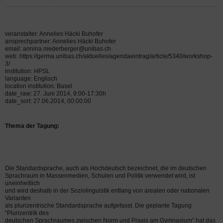
veranstalter: Annelies Häcki Buhofer
ansprechpartner: Annelies Häcki Buhofer
email: annina.niederberger@unibas.ch
web: https://germa.unibas.ch/aktuelles/agendaeintrag/article/5340/workshop-
3/
institution: HPSL
language: Englisch
location institution: Basel
date_raw: 27. Juni 2014, 9:00-17:30h
date_sort: 27.06.2014, 00:00:00
Thema der Tagung:
Die Standardsprache, auch als Hochdeutsch bezeichnet, die im deutschen
Sprachraum in Massenmedien, Schulen und Politik verwendet wird, ist
uneinheitlich
und wird deshalb in der Soziolinguistik entlang von arealen oder nationalen
Varianten
als plurizentrische Standardsprache aufgefasst. Die geplante Tagung
“Plurizentrik des
deutschen Sprachraumes zwischen Norm und Praxis am Gymnasium” hat das