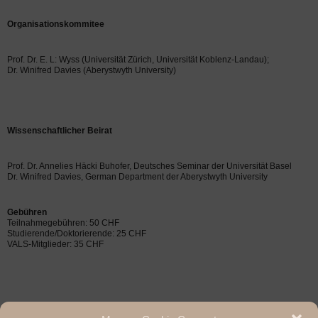
Organisationskommitee
Prof. Dr. E. L: Wyss (Universität Zürich, Universität Koblenz-Landau);
Dr. Winifred Davies (Aberystwyth University)
Wissenschaftlicher Beirat
Prof. Dr. Annelies Häcki Buhofer, Deutsches Seminar der Universität Basel
Dr. Winifred Davies, German Department der Aberystwyth University
Gebühren
Teilnahmegebühren: 50 CHF
Studierende/Doktorierende: 25 CHF
VALS-Mitglieder: 35 CHF