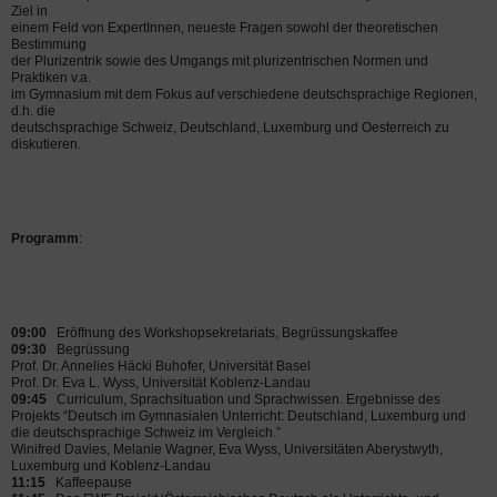
Ziel in
einem Feld von ExpertInnen, neueste Fragen sowohl der theoretischen
Bestimmung
der Plurizentrik sowie des Umgangs mit plurizentrischen Normen und
Praktiken v.a.
im Gymnasium mit dem Fokus auf verschiedene deutschsprachige Regionen,
d.h. die
deutschsprachige Schweiz, Deutschland, Luxemburg und Oesterreich zu
diskutieren.
Programm
:
09:00
Eröffnung des Workshopsekretariats, Begrüssungskaffee
09:30
Begrüssung
Prof. Dr. Annelies Häcki Buhofer, Universität Basel
Prof. Dr. Eva L. Wyss, Universität Koblenz-Landau
09:45
Curriculum, Sprachsituation und Sprachwissen. Ergebnisse des
Projekts “Deutsch im Gymnasialen Unterricht: Deutschland, Luxemburg und
die deutschsprachige Schweiz im Vergleich.”
Winifred Davies, Melanie Wagner, Eva Wyss, Universitäten Aberystwyth,
Luxemburg und Koblenz-Landau
11:15
Kaffeepause