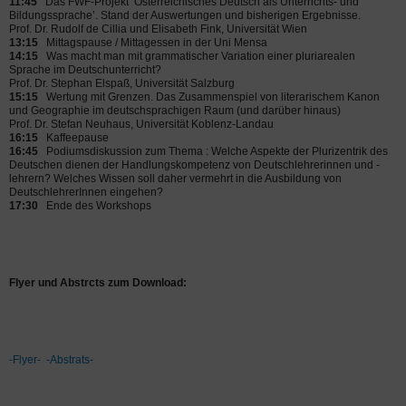
11:45
Das FWF-Projekt ‘Österreichisches Deutsch als Unterrichts- und
Bildungssprache’. Stand der Auswertungen und bisherigen Ergebnisse.
Prof. Dr. Rudolf de Cillia und Elisabeth Fink, Universität Wien
13:15
Mittagspause / Mittagessen in der Uni Mensa
14:15
Was macht man mit grammatischer Variation einer pluriarealen
Sprache im Deutschunterricht?
Prof. Dr. Stephan Elspaß, Universität Salzburg
15:15
Wertung mit Grenzen. Das Zusammenspiel von literarischem Kanon
und Geographie im deutschsprachigen Raum (und darüber hinaus)
Prof. Dr. Stefan Neuhaus, Universität Koblenz-Landau
16:15
Kaffeepause
16:45
Podiumsdiskussion zum Thema : Welche Aspekte der Plurizentrik des
Deutschen dienen der Handlungskompetenz von Deutschlehrerinnen und -
lehrern? Welches Wissen soll daher vermehrt in die Ausbildung von
DeutschlehrerInnen eingehen?
17:30
Ende des Workshops
Flyer und Abstrcts zum Download:
-Flyer-
-Abstrats-