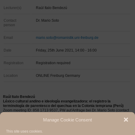
Lecturer(s)
Raúl Italo Bendezú
Contact
Dr. Mario Soto
person
Email
mario.soto@romanistik.uni-freiburg.de
Date
Friday, 25th June 2021, 14:00 - 16:00
Registration
Registration required
Location
ONLINE Freiburg Germany
Raúl Italo Bendezú
Léxico cultural andino e ideología evangelizadora: el registro la
terminología de parentesco del quechua en la Colonia temprana (Perú)
Zoom meeting ID: 858 1713 9537, PW auf Anfrage bei Dr. Mario Soto (contact
person).
Manage Cookie Consent
This site uses cookies.