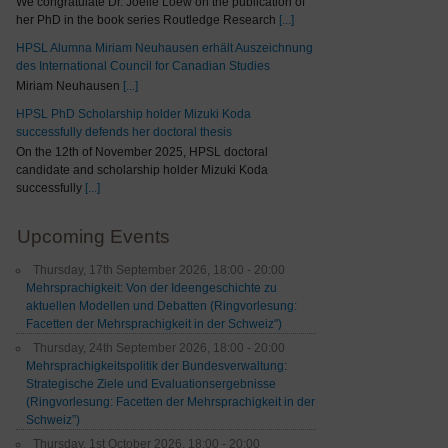
We congratulate Dr. Joelle Loew on the publication of
her PhD in the book series Routledge Research
[...]
HPSL Alumna Miriam Neuhausen erhält Auszeichnung
des International Council for Canadian Studies
Miriam Neuhausen
[...]
HPSL PhD Scholarship holder Mizuki Koda
successfully defends her doctoral thesis
On the 12th of November 2025, HPSL doctoral
candidate and scholarship holder Mizuki Koda
successfully
[...]
Upcoming Events
Thursday, 17th September 2026, 18:00 - 20:00
Mehrsprachigkeit: Von der Ideengeschichte zu
aktuellen Modellen und Debatten (Ringvorlesung:
Facetten der Mehrsprachigkeit in der Schweiz")
Thursday, 24th September 2026, 18:00 - 20:00
Mehrsprachigkeitspolitik der Bundesverwaltung:
Strategische Ziele und Evaluationsergebnisse
(Ringvorlesung: Facetten der Mehrsprachigkeit in der
Schweiz”)
Thursday, 1st October 2026, 18:00 - 20:00