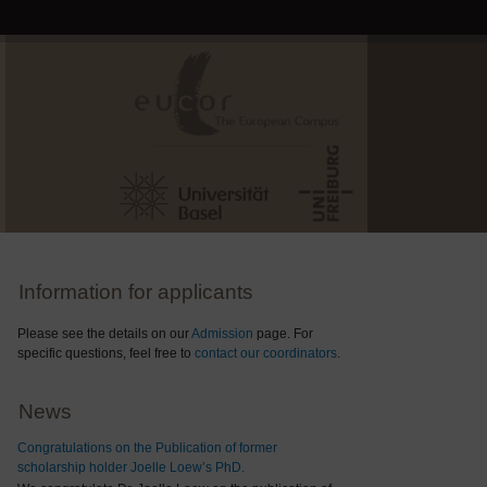
Information for applicants
Please see the details on our
Admission
page. For
specific questions, feel free to
contact our coordinators
.
News
Congratulations on the Publication of former
scholarship holder Joelle Loew’s PhD.