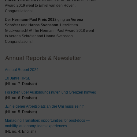
Hoven
. Herzlichen Glückwunsch! /// The Hermann Paul
Award 2019 went to Emiel van den Hoven.
Congratulations!
Der
Hermann-Paul Preis 2018
ging an
Verena
Schröter
und
Hanna Svensson
. Herzlichen
Glückwunsch! /// The Hermann Paul Award 2018 went
to Verena Schröter and Hanna Svensson.
Congratulations!
Annual Reports & Newsletter
Annual Report 2024
10 Jahre HPSL
(NL no. 7: Deutsch)
Forschen über Ausbildungsstufen und Grenzen hinweg
(NL no. 6: Deutsch)
„Ein eigener Arbeitsplatz an der Uni muss sein!“
(NL no. 5: Deutsch)
Managing Transition: opportunities for post-docs —
mobility, autonomy, team experiences
(NL no. 4: English)