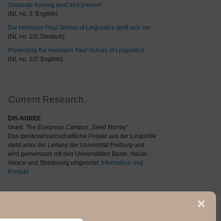
Graduate training past and present
(NL no. 3: English)
Die Hermann Paul School of Linguistics stellt sich vor
(NL no. 1/2: Deutsch)
Presenting the Hermann Paul School of Linguistics
(NL no. 1/2: English)
Current Research
DIS-AGREE
Grant: The
European Campus „Seed Money“
Das geisteswissenschaftliche Projekt aus der Linguistik
steht unter der Leitung der Universität Freiburg und
wird gemeinsam mit den Universitäten Basel, Haute-
Alsace und Strasbourg umgesetzt.
Information und
Kontakt