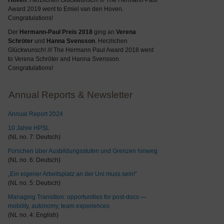
Hoven
. Herzlichen Glückwunsch! /// The Hermann Paul
Award 2019 went to Emiel van den Hoven.
Congratulations!
Der
Hermann-Paul Preis 2018
ging an
Verena
Schröter
und
Hanna Svensson
. Herzlichen
Glückwunsch! /// The Hermann Paul Award 2018 went
to Verena Schröter and Hanna Svensson.
Congratulations!
Annual Reports & Newsletter
Annual Report 2024
10 Jahre HPSL
(NL no. 7: Deutsch)
Forschen über Ausbildungsstufen und Grenzen hinweg
(NL no. 6: Deutsch)
„Ein eigener Arbeitsplatz an der Uni muss sein!“
(NL no. 5: Deutsch)
Managing Transition: opportunities for post-docs —
mobility, autonomy, team experiences
(NL no. 4: English)