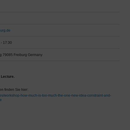
burg.de
 - 17:30
urg 79085 Freiburg Germany
 Lecture.
n finden Sie hier:
ences/workshop-how-much-is-too-much-the-one-new-idea-constraint-and-
ce