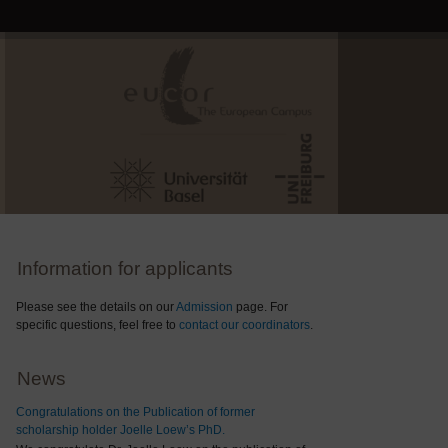
Information for applicants
Please see the details on our
Admission
page. For
specific questions, feel free to
contact our coordinators
.
News
Congratulations on the Publication of former
scholarship holder Joelle Loew’s PhD.