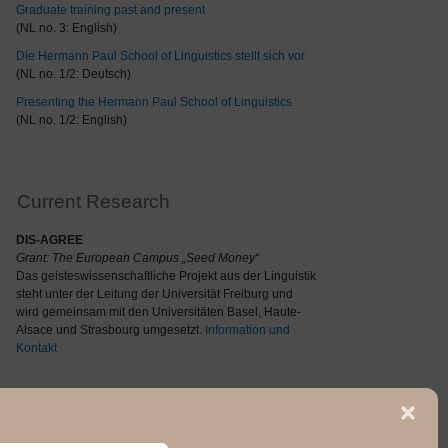
Graduate training past and present
(NL no. 3: English)
Die Hermann Paul School of Linguistics stellt sich vor
(NL no. 1/2: Deutsch)
Presenting the Hermann Paul School of Linguistics
(NL no. 1/2: English)
Current Research
DIS-AGREE
Grant: The
European Campus „Seed Money“
Das geisteswissenschaftliche Projekt aus der Linguistik
steht unter der Leitung der Universität Freiburg und
wird gemeinsam mit den Universitäten Basel, Haute-
Alsace und Strasbourg umgesetzt.
Information und
Kontakt