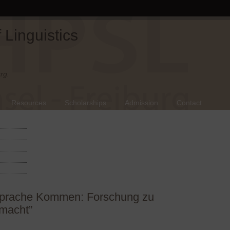
Linguistics
rg.
Resources
Scholarships
Admission
Contact
 Sprache Kommen: Forschung zu
emacht”