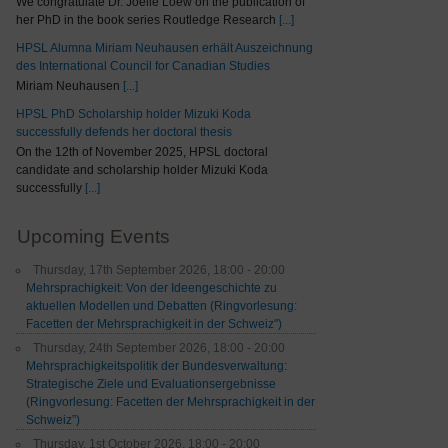
We congratulate Dr. Joelle Loew on the publication of
her PhD in the book series Routledge Research
[...]
HPSL Alumna Miriam Neuhausen erhält Auszeichnung
des International Council for Canadian Studies
Miriam Neuhausen
[...]
HPSL PhD Scholarship holder Mizuki Koda
successfully defends her doctoral thesis
On the 12th of November 2025, HPSL doctoral
candidate and scholarship holder Mizuki Koda
successfully
[...]
Upcoming Events
Thursday, 17th September 2026, 18:00 - 20:00
Mehrsprachigkeit: Von der Ideengeschichte zu
aktuellen Modellen und Debatten (Ringvorlesung:
Facetten der Mehrsprachigkeit in der Schweiz")
Thursday, 24th September 2026, 18:00 - 20:00
Mehrsprachigkeitspolitik der Bundesverwaltung:
Strategische Ziele und Evaluationsergebnisse
(Ringvorlesung: Facetten der Mehrsprachigkeit in der
Schweiz”)
Thursday, 1st October 2026, 18:00 - 20:00