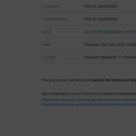
Lecturer(s)
Prof. Dr. Uta Reinöhl
Contact person
Prof. Dr. Uta Reinöhl
Email
uta.reinoehl@linguistik.uni-frei
Date
Thursday, 11th July 2024, 16:30
Location
Uniseum, Bertoldstr. 17, Freib
The guided tour will take place
before the Hermann Paul
More information can be found here | Weitere Informatione
https://www.linguistik.uni-freiburg.de/en/events-confer
related-phenomena-at-the-information-intonation-interfa