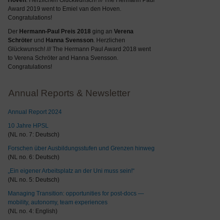
Hoven
. Herzlichen Glückwunsch! /// The Hermann Paul
Award 2019 went to Emiel van den Hoven.
Congratulations!
Der
Hermann-Paul Preis 2018
ging an
Verena
Schröter
und
Hanna Svensson
. Herzlichen
Glückwunsch! /// The Hermann Paul Award 2018 went
to Verena Schröter and Hanna Svensson.
Congratulations!
Annual Reports & Newsletter
Annual Report 2024
10 Jahre HPSL
(NL no. 7: Deutsch)
Forschen über Ausbildungsstufen und Grenzen hinweg
(NL no. 6: Deutsch)
„Ein eigener Arbeitsplatz an der Uni muss sein!“
(NL no. 5: Deutsch)
Managing Transition: opportunities for post-docs —
mobility, autonomy, team experiences
(NL no. 4: English)