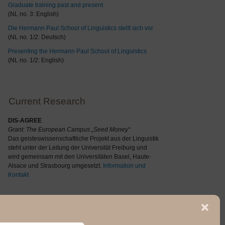
Graduate training past and present
(NL no. 3: English)
Die Hermann Paul School of Linguistics stellt sich vor
(NL no. 1/2: Deutsch)
Presenting the Hermann Paul School of Linguistics
(NL no. 1/2: English)
Current Research
DIS-AGREE
Grant: The
European Campus „Seed Money“
Das geisteswissenschaftliche Projekt aus der Linguistik
steht unter der Leitung der Universität Freiburg und
wird gemeinsam mit den Universitäten Basel, Haute-
Alsace und Strasbourg umgesetzt.
Information und
Kontakt