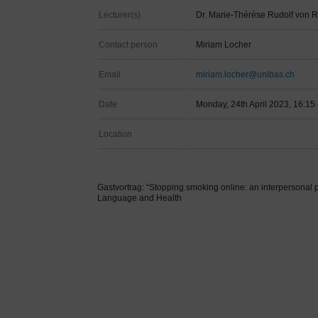
Lecturer(s)
Dr. Marie-Thérèse Rudolf von 
Contact person
Miriam Locher
Email
miriam.locher@unibas.ch
Date
Monday, 24th April 2023, 16:15 
Location
Gastvortrag: “Stopping smoking online: an interpersonal 
Language and Health