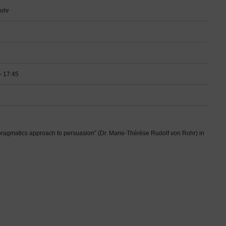
Rohr
- 17:45
pragmatics approach to persuasion” (Dr. Marie-Thérèse Rudolf von Rohr) in