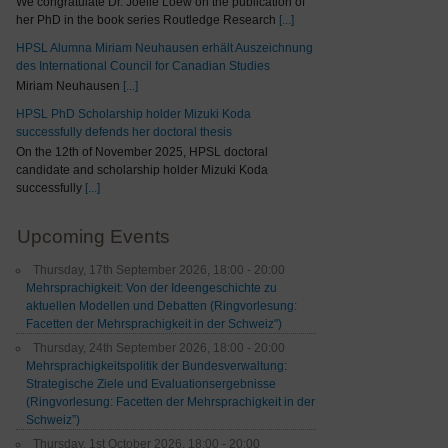
We congratulate Dr. Joelle Loew on the publication of
her PhD in the book series Routledge Research
[...]
HPSL Alumna Miriam Neuhausen erhält Auszeichnung
des International Council for Canadian Studies
Miriam Neuhausen
[...]
HPSL PhD Scholarship holder Mizuki Koda
successfully defends her doctoral thesis
On the 12th of November 2025, HPSL doctoral
candidate and scholarship holder Mizuki Koda
successfully
[...]
Upcoming Events
Thursday, 17th September 2026, 18:00 - 20:00
Mehrsprachigkeit: Von der Ideengeschichte zu
aktuellen Modellen und Debatten (Ringvorlesung:
Facetten der Mehrsprachigkeit in der Schweiz")
Thursday, 24th September 2026, 18:00 - 20:00
Mehrsprachigkeitspolitik der Bundesverwaltung:
Strategische Ziele und Evaluationsergebnisse
(Ringvorlesung: Facetten der Mehrsprachigkeit in der
Schweiz”)
Thursday, 1st October 2026, 18:00 - 20:00