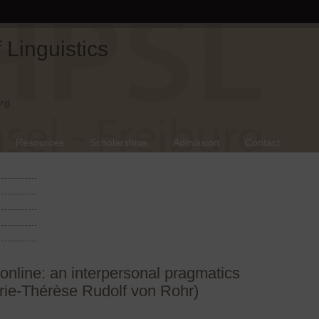
Linguistics
rg.
Resources
Scholarships
Admission
Contact
online: an interpersonal pragmatics
rie-Thérèse Rudolf von Rohr)