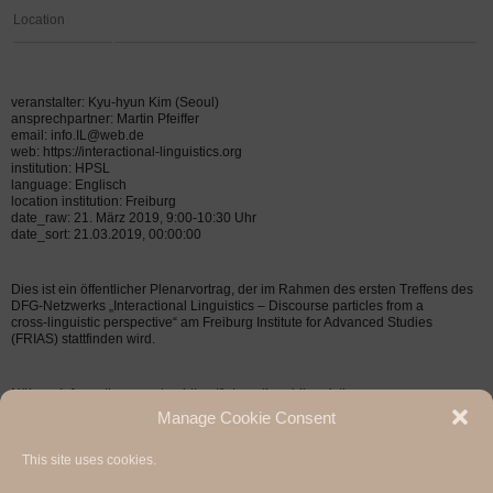
Location
veranstalter: Kyu-hyun Kim (Seoul)
ansprechpartner: Martin Pfeiffer
email: info.IL@web.de
web: https://interactional-linguistics.org
institution: HPSL
language: Englisch
location institution: Freiburg
date_raw: 21. März 2019, 9:00-10:30 Uhr
date_sort: 21.03.2019, 00:00:00
Dies ist ein
öffentlicher
Plenarvortrag, der im Rahmen des ersten Treffens des
DFG-Netzwerks
„Interactional Linguistics – Discourse particles from a
cross-linguistic perspective“ am Freiburg Institute for Advanced
Studies
(FRIAS) stattfinden wird.
Nähere Informationen unter: https://interactional-linguistics.org
Manage Cookie Consent
This site uses cookies.
Hermann Paul School of Linguistics, Basel - Freiburg