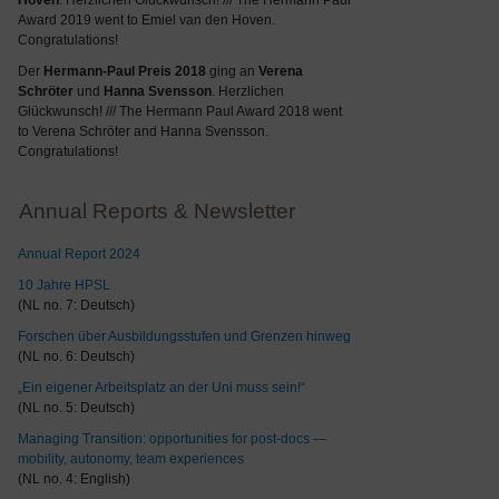
Hoven
. Herzlichen Glückwunsch! /// The Hermann Paul
Award 2019 went to Emiel van den Hoven.
Congratulations!
Der
Hermann-Paul Preis 2018
ging an
Verena
Schröter
und
Hanna Svensson
. Herzlichen
Glückwunsch! /// The Hermann Paul Award 2018 went
to Verena Schröter and Hanna Svensson.
Congratulations!
Annual Reports & Newsletter
Annual Report 2024
10 Jahre HPSL
(NL no. 7: Deutsch)
Forschen über Ausbildungsstufen und Grenzen hinweg
(NL no. 6: Deutsch)
„Ein eigener Arbeitsplatz an der Uni muss sein!“
(NL no. 5: Deutsch)
Managing Transition: opportunities for post-docs —
mobility, autonomy, team experiences
(NL no. 4: English)