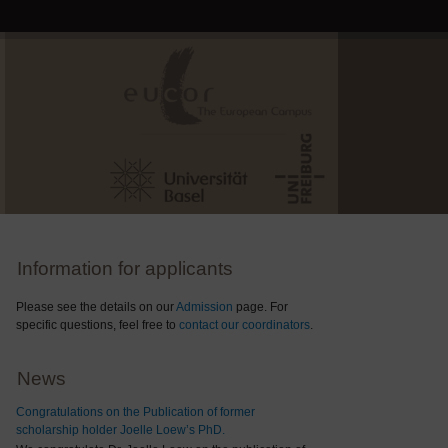
Information for applicants
Please see the details on our
Admission
page. For
specific questions, feel free to
contact our coordinators
.
News
Congratulations on the Publication of former
scholarship holder Joelle Loew’s PhD.