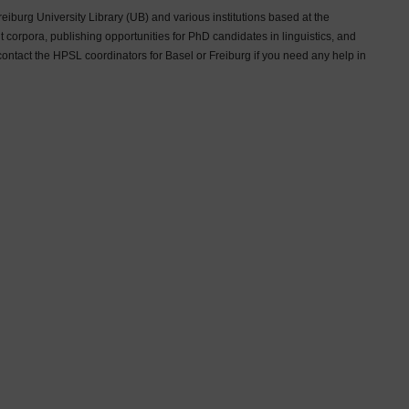
eiburg University Library (UB) and various institutions based at the
t corpora, publishing opportunities for PhD candidates in linguistics, and
contact the HPSL coordinators for Basel or Freiburg if you need any help in