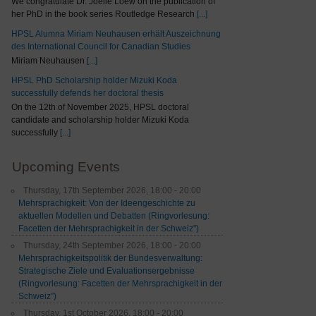
We congratulate Dr. Joelle Loew on the publication of
her PhD in the book series Routledge Research
[...]
HPSL Alumna Miriam Neuhausen erhält Auszeichnung
des International Council for Canadian Studies
Miriam Neuhausen
[...]
HPSL PhD Scholarship holder Mizuki Koda
successfully defends her doctoral thesis
On the 12th of November 2025, HPSL doctoral
candidate and scholarship holder Mizuki Koda
successfully
[...]
Upcoming Events
Thursday, 17th September 2026, 18:00 - 20:00
Mehrsprachigkeit: Von der Ideengeschichte zu
aktuellen Modellen und Debatten (Ringvorlesung:
Facetten der Mehrsprachigkeit in der Schweiz")
Thursday, 24th September 2026, 18:00 - 20:00
Mehrsprachigkeitspolitik der Bundesverwaltung:
Strategische Ziele und Evaluationsergebnisse
(Ringvorlesung: Facetten der Mehrsprachigkeit in der
Schweiz”)
Thursday, 1st October 2026, 18:00 - 20:00