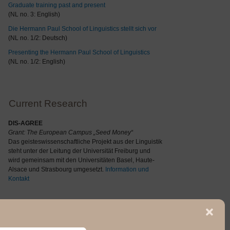
Graduate training past and present
(NL no. 3: English)
Die Hermann Paul School of Linguistics stellt sich vor
(NL no. 1/2: Deutsch)
Presenting the Hermann Paul School of Linguistics
(NL no. 1/2: English)
Current Research
DIS-AGREE
Grant: The
European Campus „Seed Money“
Das geisteswissenschaftliche Projekt aus der Linguistik
steht unter der Leitung der Universität Freiburg und
wird gemeinsam mit den Universitäten Basel, Haute-
Alsace und Strasbourg umgesetzt.
Information und
Kontakt