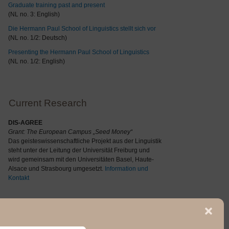
Graduate training past and present
(NL no. 3: English)
Die Hermann Paul School of Linguistics stellt sich vor
(NL no. 1/2: Deutsch)
Presenting the Hermann Paul School of Linguistics
(NL no. 1/2: English)
Current Research
DIS-AGREE
Grant: The
European Campus „Seed Money“
Das geisteswissenschaftliche Projekt aus der Linguistik
steht unter der Leitung der Universität Freiburg und
wird gemeinsam mit den Universitäten Basel, Haute-
Alsace und Strasbourg umgesetzt.
Information und
Kontakt