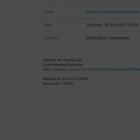
Email
marta.rodriguezgarcia@unibas.
Date
Thursday, 7th July 2022, 10:00 
Location
Online Basel Switzerland
Summer Writing Group
Zoom-Meeting beitreten
https://unibas.zoom.us/j/62335142966?pwd=Qk1BOVB
Meeting-ID: 623 3514 2966
Kenncode: 310761