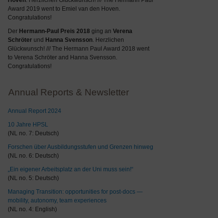
Hoven
. Herzlichen Glückwunsch! /// The Hermann Paul
Award 2019 went to Emiel van den Hoven.
Congratulations!
Der
Hermann-Paul Preis 2018
ging an
Verena
Schröter
und
Hanna Svensson
. Herzlichen
Glückwunsch! /// The Hermann Paul Award 2018 went
to Verena Schröter and Hanna Svensson.
Congratulations!
Annual Reports & Newsletter
Annual Report 2024
10 Jahre HPSL
(NL no. 7: Deutsch)
Forschen über Ausbildungsstufen und Grenzen hinweg
(NL no. 6: Deutsch)
„Ein eigener Arbeitsplatz an der Uni muss sein!“
(NL no. 5: Deutsch)
Managing Transition: opportunities for post-docs —
mobility, autonomy, team experiences
(NL no. 4: English)