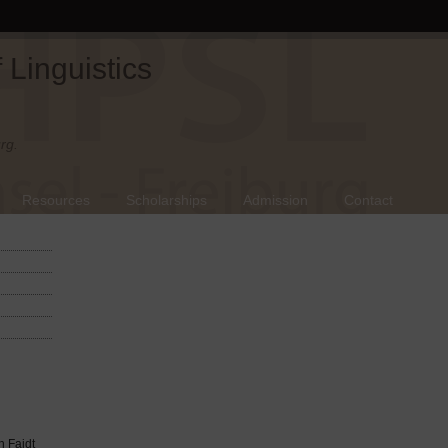
Linguistics
rg.
Resources
Scholarships
Admission
Contact
h Faidt