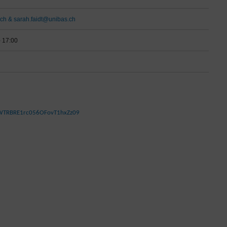
ch & sarah.faidt@unibas.ch
- 17:00
ZWTRBRE1rc056OFovT1hxZz09