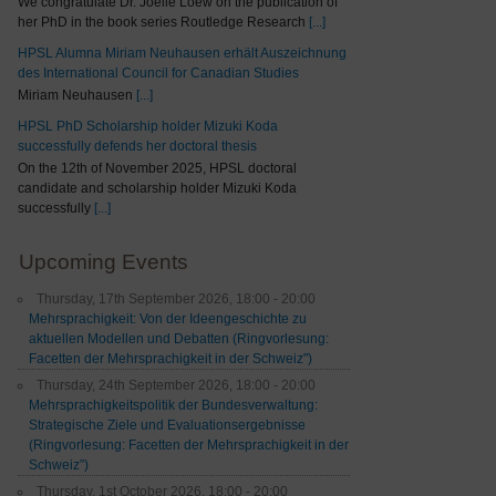
We congratulate Dr. Joelle Loew on the publication of
her PhD in the book series Routledge Research
[...]
HPSL Alumna Miriam Neuhausen erhält Auszeichnung
des International Council for Canadian Studies
Miriam Neuhausen
[...]
HPSL PhD Scholarship holder Mizuki Koda
successfully defends her doctoral thesis
On the 12th of November 2025, HPSL doctoral
candidate and scholarship holder Mizuki Koda
successfully
[...]
Upcoming Events
Thursday, 17th September 2026, 18:00 - 20:00
Mehrsprachigkeit: Von der Ideengeschichte zu
aktuellen Modellen und Debatten (Ringvorlesung:
Facetten der Mehrsprachigkeit in der Schweiz")
Thursday, 24th September 2026, 18:00 - 20:00
Mehrsprachigkeitspolitik der Bundesverwaltung:
Strategische Ziele und Evaluationsergebnisse
(Ringvorlesung: Facetten der Mehrsprachigkeit in der
Schweiz”)
Thursday, 1st October 2026, 18:00 - 20:00