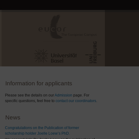
Information for applicants
Please see the details on our
Admission
page. For
specific questions, feel free to
contact our coordinators
.
News
Congratulations on the Publication of former
scholarship holder Joelle Loew’s PhD.