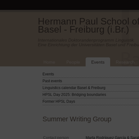
Hermann Paul School of 
Basel - Freiburg (i.Br.)
Internationales Doktorandenprogramm Linguistik.
Eine Einrichtung der Universitäten Basel und Freibu
Home
People
Events
Research
Events
Past events
Linguistics calendar Basel & Freiburg
HPSL Day 2025: Bridging boundaries
Former HPSL Days
Summer Writing Group
Contact person
Marta Rodríguez García & Sara