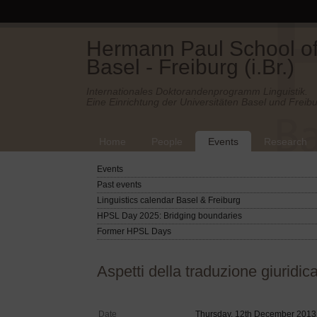
Hermann Paul School of 
Basel - Freiburg (i.Br.)
Internationales Doktorandenprogramm Linguistik.
Eine Einrichtung der Universitäten Basel und Freibu
Home
People
Events
Research
Events
Past events
Linguistics calendar Basel & Freiburg
HPSL Day 2025: Bridging boundaries
Former HPSL Days
Aspetti della traduzione giuridic
Date
Thursday, 12th December 2013