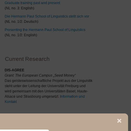
Graduate training past and present
(NL no. 3: English)
Die Hermann Paul School of Linguistics stellt sich vor
(NL no. 1/2: Deutsch)
Presenting the Hermann Paul School of Linguistics
(NL no. 1/2: English)
Current Research
DIS-AGREE
Grant: The
European Campus „Seed Money“
Das geisteswissenschaftliche Projekt aus der Linguistik
steht unter der Leitung der Universität Freiburg und
wird gemeinsam mit den Universitäten Basel, Haute-
Alsace und Strasbourg umgesetzt.
Information und
Kontakt