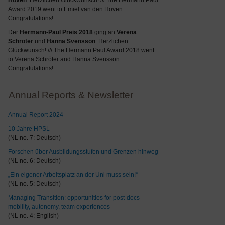
Hoven
. Herzlichen Glückwunsch! /// The Hermann Paul
Award 2019 went to Emiel van den Hoven.
Congratulations!
Der
Hermann-Paul Preis 2018
ging an
Verena
Schröter
und
Hanna Svensson
. Herzlichen
Glückwunsch! /// The Hermann Paul Award 2018 went
to Verena Schröter and Hanna Svensson.
Congratulations!
Annual Reports & Newsletter
Annual Report 2024
10 Jahre HPSL
(NL no. 7: Deutsch)
Forschen über Ausbildungsstufen und Grenzen hinweg
(NL no. 6: Deutsch)
„Ein eigener Arbeitsplatz an der Uni muss sein!“
(NL no. 5: Deutsch)
Managing Transition: opportunities for post-docs —
mobility, autonomy, team experiences
(NL no. 4: English)