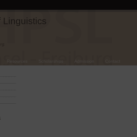
Linguistics
rg.
Resources
Scholarships
Admission
Contact
a