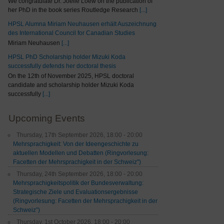
We congratulate Dr. Joelle Loew on the publication of
her PhD in the book series Routledge Research
[...]
HPSL Alumna Miriam Neuhausen erhält Auszeichnung
des International Council for Canadian Studies
Miriam Neuhausen
[...]
HPSL PhD Scholarship holder Mizuki Koda
successfully defends her doctoral thesis
On the 12th of November 2025, HPSL doctoral
candidate and scholarship holder Mizuki Koda
successfully
[...]
Upcoming Events
Thursday, 17th September 2026, 18:00 - 20:00
Mehrsprachigkeit: Von der Ideengeschichte zu
aktuellen Modellen und Debatten (Ringvorlesung:
Facetten der Mehrsprachigkeit in der Schweiz")
Thursday, 24th September 2026, 18:00 - 20:00
Mehrsprachigkeitspolitik der Bundesverwaltung:
Strategische Ziele und Evaluationsergebnisse
(Ringvorlesung: Facetten der Mehrsprachigkeit in der
Schweiz”)
Thursday, 1st October 2026, 18:00 - 20:00