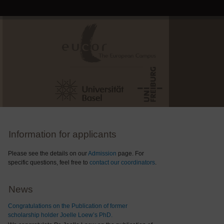
Information for applicants
Please see the details on our
Admission
page. For
specific questions, feel free to
contact our coordinators
.
News
Congratulations on the Publication of former
scholarship holder Joelle Loew’s PhD.