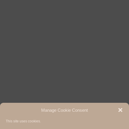
Manage Cookie Consent
This site uses cookies.
Hermann Paul School of Linguistics, Basel - Freiburg