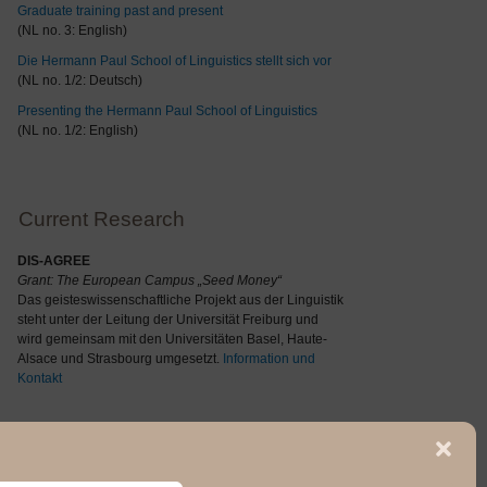
Graduate training past and present
(NL no. 3: English)
Die Hermann Paul School of Linguistics stellt sich vor
(NL no. 1/2: Deutsch)
Presenting the Hermann Paul School of Linguistics
(NL no. 1/2: English)
Current Research
DIS-AGREE
Grant: The
European Campus „Seed Money“
Das geisteswissenschaftliche Projekt aus der Linguistik
steht unter der Leitung der Universität Freiburg und
wird gemeinsam mit den Universitäten Basel, Haute-
Alsace und Strasbourg umgesetzt.
Information und
Kontakt