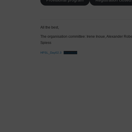
Provisional program
Registration closed
All the best,
The organisation committee: Irene Inoue, Alexander Robe
Spiess
HPSL_Day02.3
Download