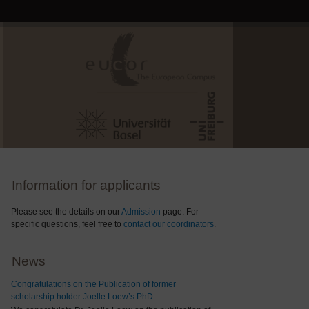
Information for applicants
Please see the details on our
Admission
page. For
specific questions, feel free to
contact our coordinators
.
News
Congratulations on the Publication of former
scholarship holder Joelle Loew’s PhD.