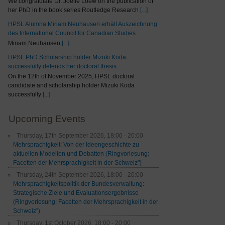
We congratulate Dr. Joelle Loew on the publication of
her PhD in the book series Routledge Research
[...]
HPSL Alumna Miriam Neuhausen erhält Auszeichnung
des International Council for Canadian Studies
Miriam Neuhausen
[...]
HPSL PhD Scholarship holder Mizuki Koda
successfully defends her doctoral thesis
On the 12th of November 2025, HPSL doctoral
candidate and scholarship holder Mizuki Koda
successfully
[...]
Upcoming Events
Thursday, 17th September 2026, 18:00 - 20:00
Mehrsprachigkeit: Von der Ideengeschichte zu
aktuellen Modellen und Debatten (Ringvorlesung:
Facetten der Mehrsprachigkeit in der Schweiz")
Thursday, 24th September 2026, 18:00 - 20:00
Mehrsprachigkeitspolitik der Bundesverwaltung:
Strategische Ziele und Evaluationsergebnisse
(Ringvorlesung: Facetten der Mehrsprachigkeit in der
Schweiz”)
Thursday, 1st October 2026, 18:00 - 20:00