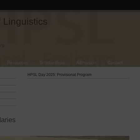
Linguistics
rg.
Resources
Scholarships
Admission
Contact
HPSL Day 2025: Provisional Program
aries