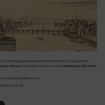
l about bridging boundaries! It will be held at the University of Basel
rosser Hörsaal
of the English Seminar, located at
Nadelberg 6, 4051 Basel
.
act us at hpsl-day25@unibas.ch.
 about the HPSL day.