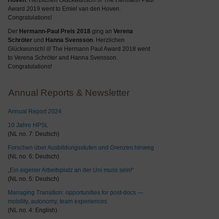
Hoven
. Herzlichen Glückwunsch! /// The Hermann Paul
Award 2019 went to Emiel van den Hoven.
Congratulations!
Der
Hermann-Paul Preis 2018
ging an
Verena
Schröter
und
Hanna Svensson
. Herzlichen
Glückwunsch! /// The Hermann Paul Award 2018 went
to Verena Schröter and Hanna Svensson.
Congratulations!
Annual Reports & Newsletter
Annual Report 2024
10 Jahre HPSL
(NL no. 7: Deutsch)
Forschen über Ausbildungsstufen und Grenzen hinweg
(NL no. 6: Deutsch)
„Ein eigener Arbeitsplatz an der Uni muss sein!“
(NL no. 5: Deutsch)
Managing Transition: opportunities for post-docs —
mobility, autonomy, team experiences
(NL no. 4: English)