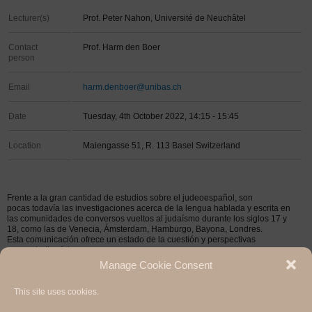
Lecturer(s)
Prof. Peter Nahon, Université de Neuchâtel
Contact
Prof. Harm den Boer
person
Email
harm.denboer@unibas.ch
Date
Tuesday, 4th October 2022, 14:15 - 15:45
Location
Maiengasse 51, R. 113 Basel Switzerland
Frente a la gran cantidad de estudios sobre el judeoespañol, son
pocas todavía las investigaciones acerca de la lengua hablada y escrita en
las comunidades de conversos vueltos al judaísmo durante los siglos 17 y
18, como las de Venecia, Ámsterdam, Hamburgo, Bayona, Londres.
Esta comunicación ofrece un estado de la cuestión y perspectivas
para estudios futuros.
Manage Cookie Consent
This site uses cookies.
Hermann Paul School of Linguistics, Basel - Freiburg