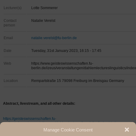
Lecturer(s)
Lotte Sommerer
Contact
Natalie Verelst
person
Email
natalie.verelst@fu-berlin.de
Date
Tuesday, 31st January 2023, 16:15 - 17:45
Web
https://www.geisteswissenschaften.fu-
berlin.de/izeus/veranstaltungen/dahlemlectureslinguistics/index
Location
Rempartstraße 15 79098 Freiburg im Breisgau Germany
Abstract, livestream, and all other details:
https://geisteswissenschaften.fu-
berlin.de/izeus/veranstaltungen/dahlemlectureslinguistics/index.html
Manage Cookie Consent