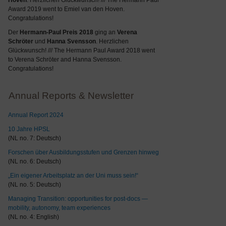
Hoven
. Herzlichen Glückwunsch! /// The Hermann Paul
Award 2019 went to Emiel van den Hoven.
Congratulations!
Der
Hermann-Paul Preis 2018
ging an
Verena
Schröter
und
Hanna Svensson
. Herzlichen
Glückwunsch! /// The Hermann Paul Award 2018 went
to Verena Schröter and Hanna Svensson.
Congratulations!
Annual Reports & Newsletter
Annual Report 2024
10 Jahre HPSL
(NL no. 7: Deutsch)
Forschen über Ausbildungsstufen und Grenzen hinweg
(NL no. 6: Deutsch)
„Ein eigener Arbeitsplatz an der Uni muss sein!“
(NL no. 5: Deutsch)
Managing Transition: opportunities for post-docs —
mobility, autonomy, team experiences
(NL no. 4: English)