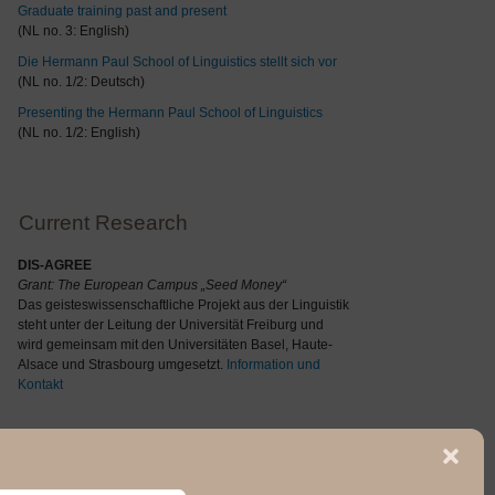
Graduate training past and present
(NL no. 3: English)
Die Hermann Paul School of Linguistics stellt sich vor
(NL no. 1/2: Deutsch)
Presenting the Hermann Paul School of Linguistics
(NL no. 1/2: English)
Current Research
DIS-AGREE
Grant: The
European Campus „Seed Money“
Das geisteswissenschaftliche Projekt aus der Linguistik
steht unter der Leitung der Universität Freiburg und
wird gemeinsam mit den Universitäten Basel, Haute-
Alsace und Strasbourg umgesetzt.
Information und
Kontakt