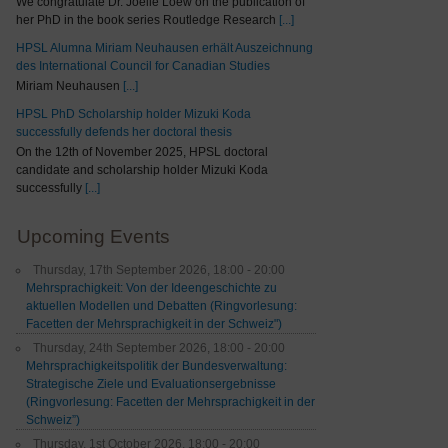
We congratulate Dr. Joelle Loew on the publication of
her PhD in the book series Routledge Research
[...]
HPSL Alumna Miriam Neuhausen erhält Auszeichnung
des International Council for Canadian Studies
Miriam Neuhausen
[...]
HPSL PhD Scholarship holder Mizuki Koda
successfully defends her doctoral thesis
On the 12th of November 2025, HPSL doctoral
candidate and scholarship holder Mizuki Koda
successfully
[...]
Upcoming Events
Thursday, 17th September 2026, 18:00 - 20:00
Mehrsprachigkeit: Von der Ideengeschichte zu
aktuellen Modellen und Debatten (Ringvorlesung:
Facetten der Mehrsprachigkeit in der Schweiz")
Thursday, 24th September 2026, 18:00 - 20:00
Mehrsprachigkeitspolitik der Bundesverwaltung:
Strategische Ziele und Evaluationsergebnisse
(Ringvorlesung: Facetten der Mehrsprachigkeit in der
Schweiz”)
Thursday, 1st October 2026, 18:00 - 20:00