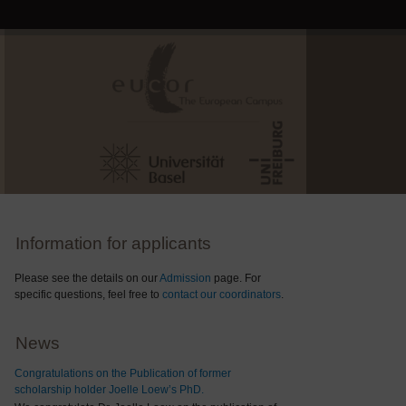
Information for applicants
Please see the details on our
Admission
page. For
specific questions, feel free to
contact our coordinators
.
News
Congratulations on the Publication of former
scholarship holder Joelle Loew’s PhD.