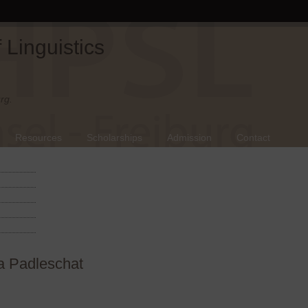
Linguistics
rg.
Resources
Scholarships
Admission
Contact
a Padleschat