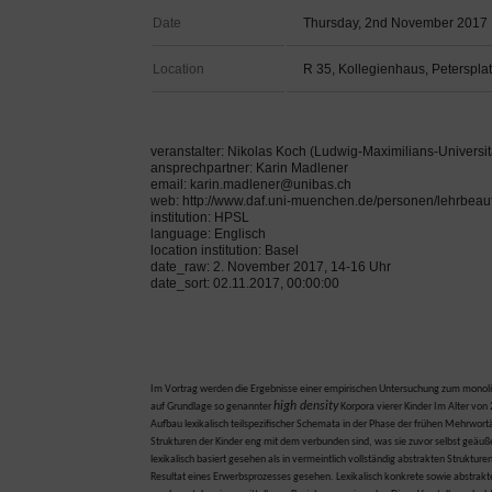
Date
Thursday, 2nd November 2017
Location
R 35, Kollegienhaus, Peterspla
veranstalter: Nikolas Koch (Ludwig-Maximilians-Universi
ansprechpartner: Karin Madlener
email: karin.madlener@unibas.ch
web: http://www.daf.uni-muenchen.de/personen/lehrbeauf
institution: HPSL
language: Englisch
location institution: Basel
date_raw: 2. November 2017, 14-16 Uhr
date_sort: 02.11.2017, 00:00:00
Im Vortrag werden die Ergebnisse einer empirischen Untersuchung zum monolin
high density
auf Grundlage so genannter
Korpora vierer Kinder Im Alter von
Aufbau lexikalisch teilspezifischer Schemata in der Phase der frühen Mehrwo
Strukturen der Kinder eng mit dem verbunden sind, was sie zuvor selbst geäuß
lexikalisch basiert gesehen als in vermeintlich vollständig abstrakten Struktu
Resultat eines Erwerbsprozesses gesehen. Lexikalisch konkrete sowie abstrak