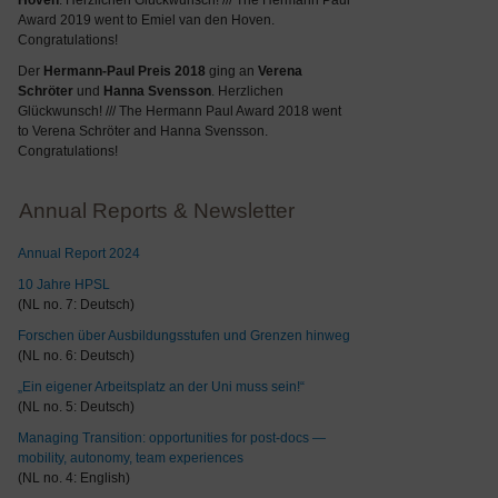
Hoven
. Herzlichen Glückwunsch! /// The Hermann Paul
Award 2019 went to Emiel van den Hoven.
Congratulations!
Der
Hermann-Paul Preis 2018
ging an
Verena
Schröter
und
Hanna Svensson
. Herzlichen
Glückwunsch! /// The Hermann Paul Award 2018 went
to Verena Schröter and Hanna Svensson.
Congratulations!
Annual Reports & Newsletter
Annual Report 2024
10 Jahre HPSL
(NL no. 7: Deutsch)
Forschen über Ausbildungsstufen und Grenzen hinweg
(NL no. 6: Deutsch)
„Ein eigener Arbeitsplatz an der Uni muss sein!“
(NL no. 5: Deutsch)
Managing Transition: opportunities for post-docs —
mobility, autonomy, team experiences
(NL no. 4: English)