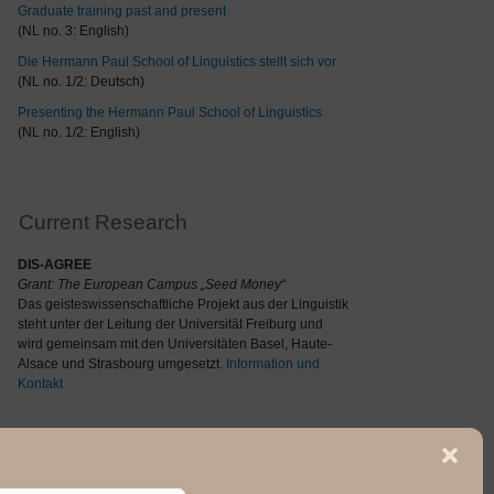
Graduate training past and present
(NL no. 3: English)
Die Hermann Paul School of Linguistics stellt sich vor
(NL no. 1/2: Deutsch)
Presenting the Hermann Paul School of Linguistics
(NL no. 1/2: English)
Current Research
DIS-AGREE
Grant: The
European Campus „Seed Money“
Das geisteswissenschaftliche Projekt aus der Linguistik
steht unter der Leitung der Universität Freiburg und
wird gemeinsam mit den Universitäten Basel, Haute-
Alsace und Strasbourg umgesetzt.
Information und
Kontakt