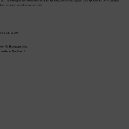
 sich mit einer gebrauchsbasierten Sicht auf Sprache, die davon ausgeht, dass Sprache auf der Grundlage
ebten sozialen Umwelt erworben wird.
e 1, ca. 19 Uhr.
ten für Einzelgespräche.
in.madlener@unibas.ch.