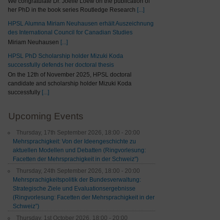
We congratulate Dr. Joelle Loew on the publication of
her PhD in the book series Routledge Research
[...]
HPSL Alumna Miriam Neuhausen erhält Auszeichnung
des International Council for Canadian Studies
Miriam Neuhausen
[...]
HPSL PhD Scholarship holder Mizuki Koda
successfully defends her doctoral thesis
On the 12th of November 2025, HPSL doctoral
candidate and scholarship holder Mizuki Koda
successfully
[...]
Upcoming Events
Thursday, 17th September 2026, 18:00 - 20:00
Mehrsprachigkeit: Von der Ideengeschichte zu
aktuellen Modellen und Debatten (Ringvorlesung:
Facetten der Mehrsprachigkeit in der Schweiz")
Thursday, 24th September 2026, 18:00 - 20:00
Mehrsprachigkeitspolitik der Bundesverwaltung:
Strategische Ziele und Evaluationsergebnisse
(Ringvorlesung: Facetten der Mehrsprachigkeit in der
Schweiz”)
Thursday, 1st October 2026, 18:00 - 20:00