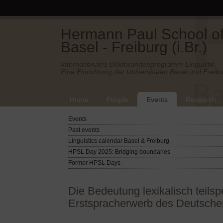
Hermann Paul School of 
Basel - Freiburg (i.Br.)
Internationales Doktorandenprogramm Linguistik.
Eine Einrichtung der Universitäten Basel und Freibu
Home
People
Events
Research
Events
Past events
Linguistics calendar Basel & Freiburg
HPSL Day 2025: Bridging boundaries
Former HPSL Days
Die Bedeutung lexikalisch teils
Erstspracherwerb des Deutschen