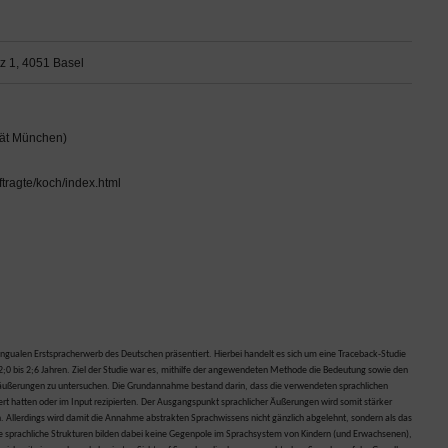
tz 1, 4051 Basel
tät München)
tragte/koch/index.html
gualen Erstspracherwerb des Deutschen präsentiert. Hierbei handelt es sich um eine Traceback-Studie
 2;0 bis 2;6 Jahren. Ziel der Studie war es, mithilfe der angewendeten Methode die Bedeutung sowie den
rtäußerungen zu untersuchen. Die Grundannahme bestand darin, dass die verwendeten sprachlichen
ert hatten oder im Input rezipierten. Der Ausgangspunkt sprachlicher Äußerungen wird somit stärker
ren. Allerdings wird damit die Annahme abstrakten Sprachwissens nicht gänzlich abgelehnt, sondern als das
te sprachliche Strukturen bilden dabei keine Gegenpole im Sprachsystem von Kindern (und Erwachsenen),