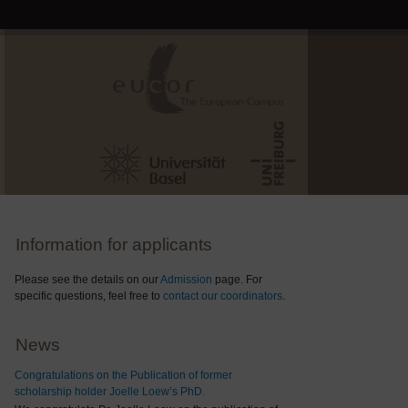
Information for applicants
Please see the details on our
Admission
page. For
specific questions, feel free to
contact our coordinators
.
News
Congratulations on the Publication of former
scholarship holder Joelle Loew’s PhD.