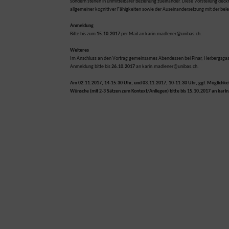
sondern stehen in unmittelbarer Beziehung zueinander. Diese Vorstellung deckt
allgemeiner kognitiver Fähigkeiten sowie der Auseinandersetzung mit der bel
Anmeldung
Bitte bis zum
15.10.2017
per Mail an karin.madlener@unibas.ch
.
Weiteres
Im Anschluss an den Vortrag gemeinsames Abendessen bei Pinar, Herbergsgass
Anmeldung bitte bis
26.10.2017
an karin.madlener@unibas.ch.
Am 02.11.2017, 14-15:30 Uhr, und 03.11.2017, 10-11:30 Uhr, ggf. Möglichkei
Wünsche (mit 2-3 Sätzen zum Kontext/Anliegen) bitte bis 15.10.2017 an kar