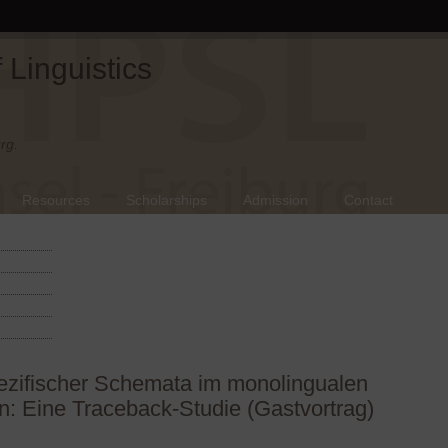
Linguistics
rg.
Resources
Scholarships
Admission
Contact
pezifischer Schemata im monolingualen
: Eine Traceback-Studie (Gastvortrag)