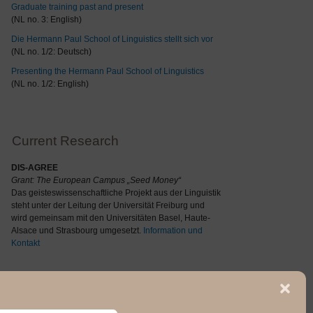
Graduate training past and present
(NL no. 3: English)
Die Hermann Paul School of Linguistics stellt sich vor
(NL no. 1/2: Deutsch)
Presenting the Hermann Paul School of Linguistics
(NL no. 1/2: English)
Current Research
DIS-AGREE
Grant: The
European Campus „Seed Money“
Das geisteswissenschaftliche Projekt aus der Linguistik
steht unter der Leitung der Universität Freiburg und
wird gemeinsam mit den Universitäten Basel, Haute-
Alsace und Strasbourg umgesetzt.
Information und
Kontakt