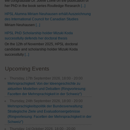
We congratulate Dr. Joelle Loew on the publication of
her PhD in the book series Routledge Research
[...]
HPSL Alumna Miriam Neuhausen erhält Auszeichnung
des International Council for Canadian Studies
Miriam Neuhausen
[...]
HPSL PhD Scholarship holder Mizuki Koda
successfully defends her doctoral thesis
On the 12th of November 2025, HPSL doctoral
candidate and scholarship holder Mizuki Koda
successfully
[...]
Upcoming Events
Thursday, 17th September 2026, 18:00 - 20:00
Mehrsprachigkeit: Von der Ideengeschichte zu
aktuellen Modellen und Debatten (Ringvorlesung:
Facetten der Mehrsprachigkeit in der Schweiz")
Thursday, 24th September 2026, 18:00 - 20:00
Mehrsprachigkeitspolitik der Bundesverwaltung:
Strategische Ziele und Evaluationsergebnisse
(Ringvorlesung: Facetten der Mehrsprachigkeit in der
Schweiz”)
Thursday, 1st October 2026, 18:00 - 20:00