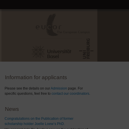
Information for applicants
Please see the details on our
Admission
page. For
specific questions, feel free to
contact our coordinators
.
News
Congratulations on the Publication of former
scholarship holder Joelle Loew’s PhD.