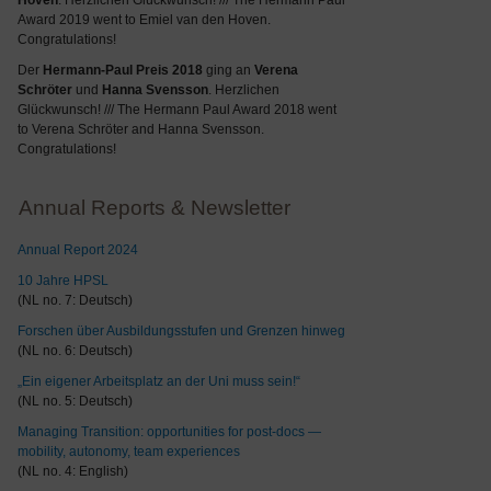
Hoven
. Herzlichen Glückwunsch! /// The Hermann Paul
Award 2019 went to Emiel van den Hoven.
Congratulations!
Der
Hermann-Paul Preis 2018
ging an
Verena
Schröter
und
Hanna Svensson
. Herzlichen
Glückwunsch! /// The Hermann Paul Award 2018 went
to Verena Schröter and Hanna Svensson.
Congratulations!
Annual Reports & Newsletter
Annual Report 2024
10 Jahre HPSL
(NL no. 7: Deutsch)
Forschen über Ausbildungsstufen und Grenzen hinweg
(NL no. 6: Deutsch)
„Ein eigener Arbeitsplatz an der Uni muss sein!“
(NL no. 5: Deutsch)
Managing Transition: opportunities for post-docs —
mobility, autonomy, team experiences
(NL no. 4: English)