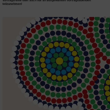
Vortragsreihe oder auch nur an ausgewählten Vortragsabenden
teilzunehmen!