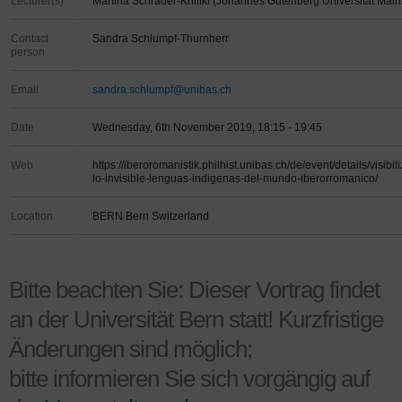
Lecturer(s)
Martina Schrader-Kniffki (Johannes Gutenberg Universität Main
Contact
Sandra Schlumpf-Thurnherr
person
Email
sandra.schlumpf@unibas.ch
Date
Wednesday, 6th November 2019, 18:15 - 19:45
Web
https://iberoromanistik.philhist.unibas.ch/de/event/details/visibili
lo-invisible-lenguas-indigenas-del-mundo-iberorromanico/
Location
BERN Bern Switzerland
Bitte beachten Sie: Dieser Vortrag findet
an der Universität Bern statt! Kurzfristige
Änderungen sind möglich;
bitte informieren Sie sich vorgängig auf