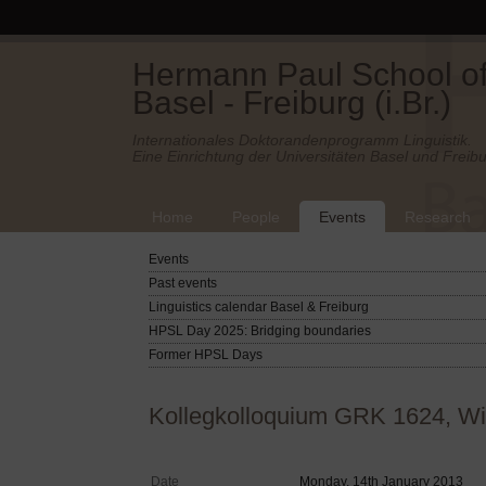
Hermann Paul School of 
Basel - Freiburg (i.Br.)
Internationales Doktorandenprogramm Linguistik.
Eine Einrichtung der Universitäten Basel und Freibu
Home
People
Events
Research
Events
Past events
Linguistics calendar Basel & Freiburg
HPSL Day 2025: Bridging boundaries
Former HPSL Days
Kollegkolloquium GRK 1624, W
Date
Monday, 14th January 2013