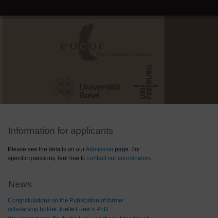
Information for applicants
Please see the details on our
Admission
page. For
specific questions, feel free to
contact our coordinators
.
News
Congratulations on the Publication of former
scholarship holder Joelle Loew’s PhD.