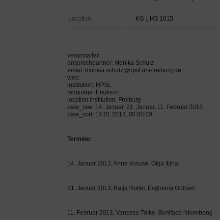
Location
KG I, HS 1015
veranstalter:
ansprechpartner: Monika Schulz
email: monika.schulz@hpsl.uni-freiburg.de
web:
institution: HPSL
language: Englisch
location institution: Freiburg
date_raw: 14. Januar, 21. Januar, 11. Februar 2013
date_sort: 14.01.2013, 00:00:00
Termine:
14. Januar 2013, Anne Krause, Olga Iljina
21. Januar 2013, Katja Roller, Evghenia Goltsev
11. Februar 2013, Vanessa Tölke, Boniface Nkombong