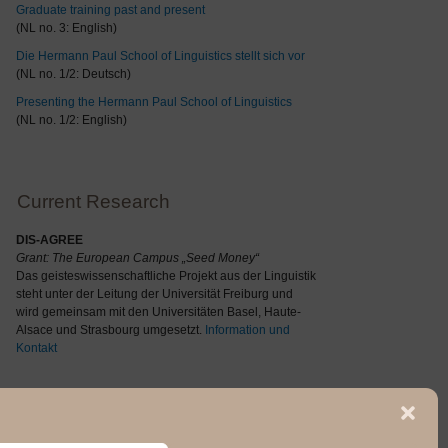
Graduate training past and present
(NL no. 3: English)
Die Hermann Paul School of Linguistics stellt sich vor
(NL no. 1/2: Deutsch)
Presenting the Hermann Paul School of Linguistics
(NL no. 1/2: English)
Current Research
DIS-AGREE
Grant: The
European Campus „Seed Money“
Das geisteswissenschaftliche Projekt aus der Linguistik
steht unter der Leitung der Universität Freiburg und
wird gemeinsam mit den Universitäten Basel, Haute-
Alsace und Strasbourg umgesetzt.
Information und
Kontakt