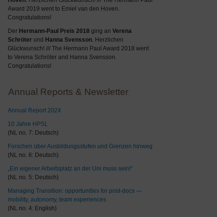
Hoven
. Herzlichen Glückwunsch! /// The Hermann Paul
Award 2019 went to Emiel van den Hoven.
Congratulations!
Der
Hermann-Paul Preis 2018
ging an
Verena
Schröter
und
Hanna Svensson
. Herzlichen
Glückwunsch! /// The Hermann Paul Award 2018 went
to Verena Schröter and Hanna Svensson.
Congratulations!
Annual Reports & Newsletter
Annual Report 2024
10 Jahre HPSL
(NL no. 7: Deutsch)
Forschen über Ausbildungsstufen und Grenzen hinweg
(NL no. 6: Deutsch)
„Ein eigener Arbeitsplatz an der Uni muss sein!“
(NL no. 5: Deutsch)
Managing Transition: opportunities for post-docs —
mobility, autonomy, team experiences
(NL no. 4: English)