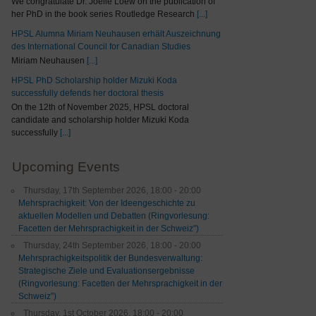
We congratulate Dr. Joelle Loew on the publication of
her PhD in the book series Routledge Research
[...]
HPSL Alumna Miriam Neuhausen erhält Auszeichnung
des International Council for Canadian Studies
Miriam Neuhausen
[...]
HPSL PhD Scholarship holder Mizuki Koda
successfully defends her doctoral thesis
On the 12th of November 2025, HPSL doctoral
candidate and scholarship holder Mizuki Koda
successfully
[...]
Upcoming Events
Thursday, 17th September 2026, 18:00 - 20:00
Mehrsprachigkeit: Von der Ideengeschichte zu
aktuellen Modellen und Debatten (Ringvorlesung:
Facetten der Mehrsprachigkeit in der Schweiz")
Thursday, 24th September 2026, 18:00 - 20:00
Mehrsprachigkeitspolitik der Bundesverwaltung:
Strategische Ziele und Evaluationsergebnisse
(Ringvorlesung: Facetten der Mehrsprachigkeit in der
Schweiz”)
Thursday, 1st October 2026, 18:00 - 20:00