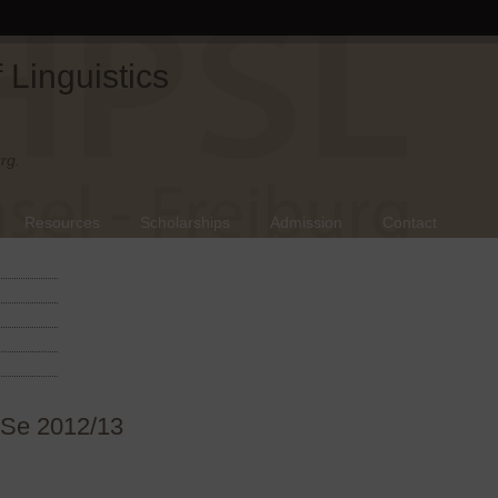
Linguistics
rg.
Resources
Scholarships
Admission
Contact
iSe 2012/13