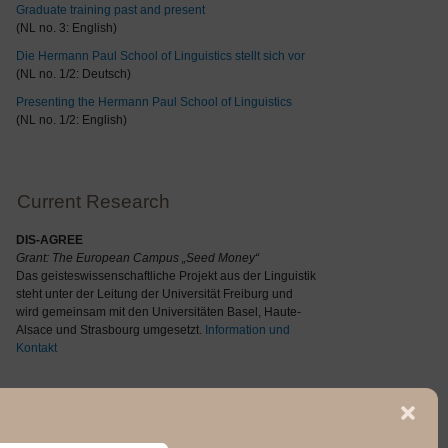
Graduate training past and present
(NL no. 3: English)
Die Hermann Paul School of Linguistics stellt sich vor
(NL no. 1/2: Deutsch)
Presenting the Hermann Paul School of Linguistics
(NL no. 1/2: English)
Current Research
DIS-AGREE
Grant: The
European Campus „Seed Money“
Das geisteswissenschaftliche Projekt aus der Linguistik
steht unter der Leitung der Universität Freiburg und
wird gemeinsam mit den Universitäten Basel, Haute-
Alsace und Strasbourg umgesetzt.
Information und
Kontakt