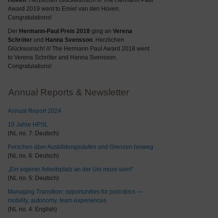
Hoven
. Herzlichen Glückwunsch! /// The Hermann Paul
Award 2019 went to Emiel van den Hoven.
Congratulations!
Der
Hermann-Paul Preis 2018
ging an
Verena
Schröter
und
Hanna Svensson
. Herzlichen
Glückwunsch! /// The Hermann Paul Award 2018 went
to Verena Schröter and Hanna Svensson.
Congratulations!
Annual Reports & Newsletter
Annual Report 2024
10 Jahre HPSL
(NL no. 7: Deutsch)
Forschen über Ausbildungsstufen und Grenzen hinweg
(NL no. 6: Deutsch)
„Ein eigener Arbeitsplatz an der Uni muss sein!“
(NL no. 5: Deutsch)
Managing Transition: opportunities for post-docs —
mobility, autonomy, team experiences
(NL no. 4: English)