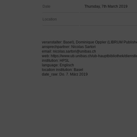
Date
Thursday, 7th March 2019
Location
veranstalter: Basel), Dominique Oppler (LIBRUM Publishers
ansprechpartner: Nicolas Sartori
email: nicolas.sartori@unibas.ch
web: https://www.ub.unibas.ch/ub-hauptbibliothek/dienst
institution: HPSL
language: Englisch
location institution: Basel
date_raw: Do. 7. März 2019