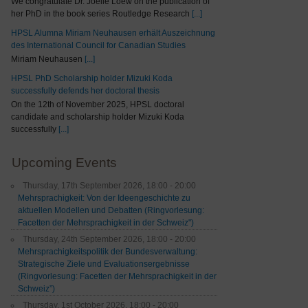
We congratulate Dr. Joelle Loew on the publication of
her PhD in the book series Routledge Research
[...]
HPSL Alumna Miriam Neuhausen erhält Auszeichnung
des International Council for Canadian Studies
Miriam Neuhausen
[...]
HPSL PhD Scholarship holder Mizuki Koda
successfully defends her doctoral thesis
On the 12th of November 2025, HPSL doctoral
candidate and scholarship holder Mizuki Koda
successfully
[...]
Upcoming Events
Thursday, 17th September 2026, 18:00 - 20:00
Mehrsprachigkeit: Von der Ideengeschichte zu
aktuellen Modellen und Debatten (Ringvorlesung:
Facetten der Mehrsprachigkeit in der Schweiz")
Thursday, 24th September 2026, 18:00 - 20:00
Mehrsprachigkeitspolitik der Bundesverwaltung:
Strategische Ziele und Evaluationsergebnisse
(Ringvorlesung: Facetten der Mehrsprachigkeit in der
Schweiz”)
Thursday, 1st October 2026, 18:00 - 20:00