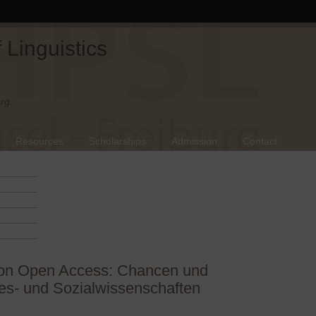
Linguistics
rg.
Resources
Scholarships
Admission
Contact
 von Open Access: Chancen und
es- und Sozialwissenschaften