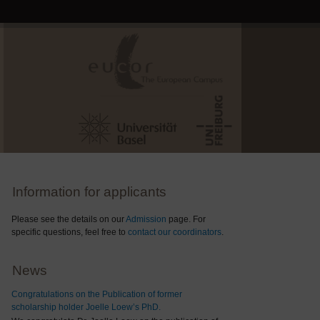
Information for applicants
Please see the details on our
Admission
page. For
specific questions, feel free to
contact our coordinators
.
News
Congratulations on the Publication of former
scholarship holder Joelle Loew’s PhD.