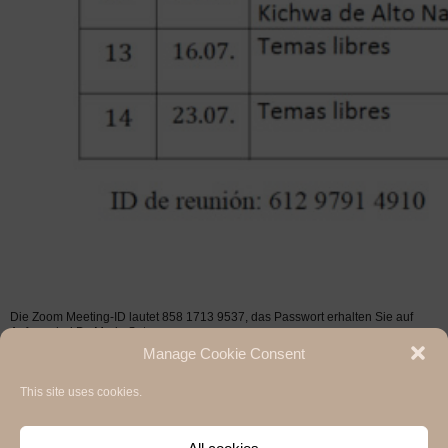
Die Zoom Meeting-ID lautet 858 1713 9537, das Passwort erhalten Sie auf
Anfrage bei Dr. Mario Soto.
Manage Cookie Consent
This site uses cookies.
Hermann Paul School of Linguistics, Basel - Freiburg
University of Basel & University of Freiburg / 2020
Impressum / Legal notice
,
Privacy Policy / Datenschutzerklärung
and
Cookie