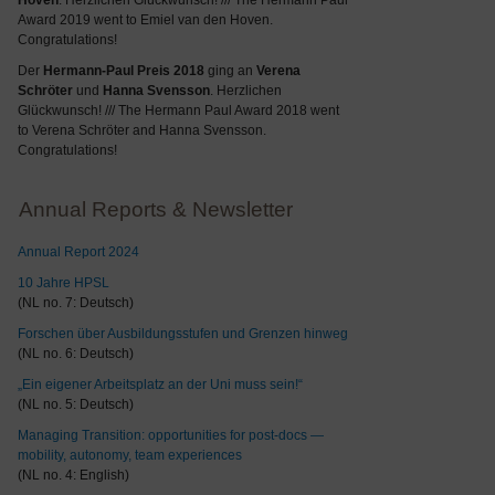
Hoven
. Herzlichen Glückwunsch! /// The Hermann Paul
Award 2019 went to Emiel van den Hoven.
Congratulations!
Der
Hermann-Paul Preis 2018
ging an
Verena
Schröter
und
Hanna Svensson
. Herzlichen
Glückwunsch! /// The Hermann Paul Award 2018 went
to Verena Schröter and Hanna Svensson.
Congratulations!
Annual Reports & Newsletter
Annual Report 2024
10 Jahre HPSL
(NL no. 7: Deutsch)
Forschen über Ausbildungsstufen und Grenzen hinweg
(NL no. 6: Deutsch)
„Ein eigener Arbeitsplatz an der Uni muss sein!“
(NL no. 5: Deutsch)
Managing Transition: opportunities for post-docs —
mobility, autonomy, team experiences
(NL no. 4: English)