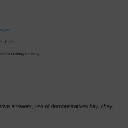
burg.de
0 - 18:00
00003a Freiburg Germany
ative answers, use of demonstratives
kay, chay.