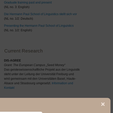
Graduate training past and present
(NL no. 3: English)
Die Hermann Paul School of Linguistics stellt sich vor
(NL no. 1/2: Deutsch)
Presenting the Hermann Paul School of Linguistics
(NL no. 1/2: English)
Current Research
DIS-AGREE
Grant: The
European Campus „Seed Money“
Das geisteswissenschaftliche Projekt aus der Linguistik
steht unter der Leitung der Universität Freiburg und
wird gemeinsam mit den Universitäten Basel, Haute-
Alsace und Strasbourg umgesetzt.
Information und
Kontakt