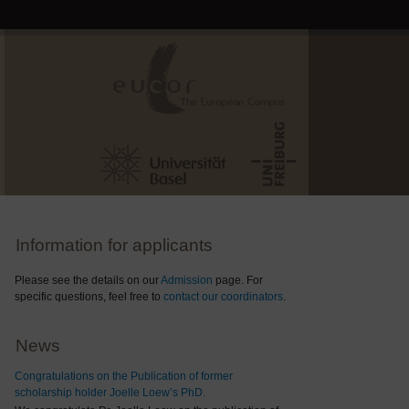
Information for applicants
Please see the details on our
Admission
page. For
specific questions, feel free to
contact our coordinators
.
News
Congratulations on the Publication of former
scholarship holder Joelle Loew’s PhD.