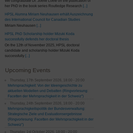
We congratulate Dr. Joelle Loew on the publication of
her PhD in the book series Routledge Research
[...]
HPSL Alumna Miriam Neuhausen erhält Auszeichnung
des International Council for Canadian Studies
Miriam Neuhausen
[...]
HPSL PhD Scholarship holder Mizuki Koda
successfully defends her doctoral thesis
On the 12th of November 2025, HPSL doctoral
candidate and scholarship holder Mizuki Koda
successfully
[...]
Upcoming Events
Thursday, 17th September 2026, 18:00 - 20:00
Mehrsprachigkeit: Von der Ideengeschichte zu
aktuellen Modellen und Debatten (Ringvorlesung:
Facetten der Mehrsprachigkeit in der Schweiz")
Thursday, 24th September 2026, 18:00 - 20:00
Mehrsprachigkeitspolitik der Bundesverwaltung:
Strategische Ziele und Evaluationsergebnisse
(Ringvorlesung: Facetten der Mehrsprachigkeit in der
Schweiz”)
Thursday, 1st October 2026, 18:00 - 20:00