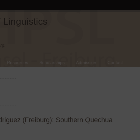
Linguistics
rg.
Resources
Scholarships
Admission
Contact
riguez (Freiburg): Southern Quechua