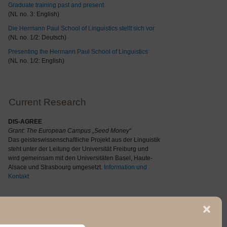
Graduate training past and present
(NL no. 3: English)
Die Hermann Paul School of Linguistics stellt sich vor
(NL no. 1/2: Deutsch)
Presenting the Hermann Paul School of Linguistics
(NL no. 1/2: English)
Current Research
DIS-AGREE
Grant: The
European Campus „Seed Money“
Das geisteswissenschaftliche Projekt aus der Linguistik
steht unter der Leitung der Universität Freiburg und
wird gemeinsam mit den Universitäten Basel, Haute-
Alsace und Strasbourg umgesetzt.
Information und
Kontakt