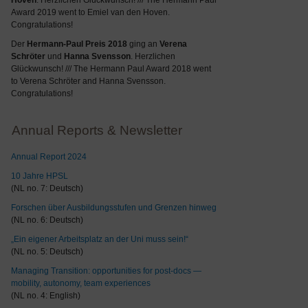
Hoven
. Herzlichen Glückwunsch! /// The Hermann Paul
Award 2019 went to Emiel van den Hoven.
Congratulations!
Der
Hermann-Paul Preis 2018
ging an
Verena
Schröter
und
Hanna Svensson
. Herzlichen
Glückwunsch! /// The Hermann Paul Award 2018 went
to Verena Schröter and Hanna Svensson.
Congratulations!
Annual Reports & Newsletter
Annual Report 2024
10 Jahre HPSL
(NL no. 7: Deutsch)
Forschen über Ausbildungsstufen und Grenzen hinweg
(NL no. 6: Deutsch)
„Ein eigener Arbeitsplatz an der Uni muss sein!“
(NL no. 5: Deutsch)
Managing Transition: opportunities for post-docs —
mobility, autonomy, team experiences
(NL no. 4: English)