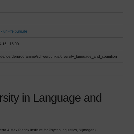
.uni-freiburg.de
4:15 - 16:00
.de/de/foerderprogramme/schwerpunkte/diversity_language_and_cognition
rsity in Language and
erra & Max Planck Institute for Psycholinguistics, Nijmegen)