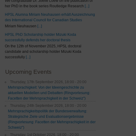
We congratulate Dr. Joelle Loew on the publication of
her PhD in the book series Routledge Research
[...]
HPSL Alumna Miriam Neuhausen erhält Auszeichnung
des International Council for Canadian Studies
Miriam Neuhausen
[...]
HPSL PhD Scholarship holder Mizuki Koda
successfully defends her doctoral thesis
On the 12th of November 2025, HPSL doctoral
candidate and scholarship holder Mizuki Koda
successfully
[...]
Upcoming Events
Thursday, 17th September 2026, 18:00 - 20:00
Mehrsprachigkeit: Von der Ideengeschichte zu
aktuellen Modellen und Debatten (Ringvorlesung:
Facetten der Mehrsprachigkeit in der Schweiz")
Thursday, 24th September 2026, 18:00 - 20:00
Mehrsprachigkeitspolitik der Bundesverwaltung:
Strategische Ziele und Evaluationsergebnisse
(Ringvorlesung: Facetten der Mehrsprachigkeit in der
Schweiz”)
Thursday, 1st October 2026, 18:00 - 20:00