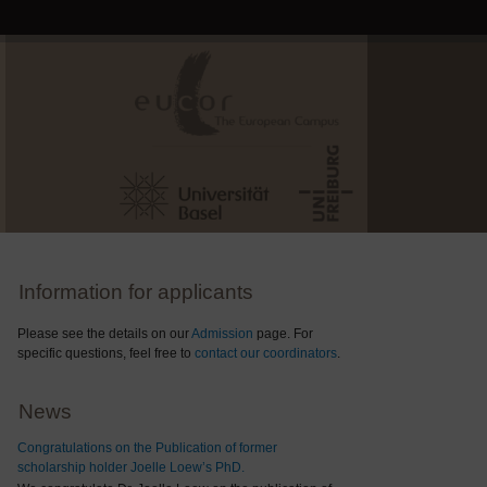
Information for applicants
Please see the details on our
Admission
page. For
specific questions, feel free to
contact our coordinators
.
News
Congratulations on the Publication of former
scholarship holder Joelle Loew’s PhD.