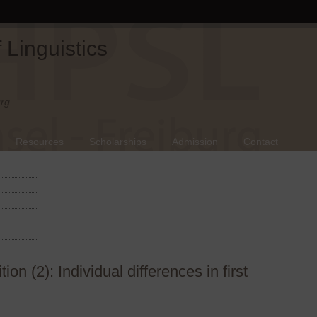
Linguistics
rg.
Resources
Scholarships
Admission
Contact
on (2): Individual differences in first