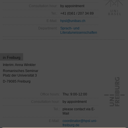
Consultation hour:
by appointment
Tel.:
+41 (0)61 / 207 34 89
E-Mail:
hpsl@unibas.ch
Department:
Sprach- und
Literaturwissenschaften
in Freiburg
Interim: Anna Winkler
Romanisches Seminar
Platz der Universität 3
D-79085 Freiburg
Office hours:
Thu: 9:00-12:00
Consultation hour:
by appointment
Tel.:
please contact via E-
Mail
E-Mail:
coordinator@hpsl.uni-
freiburg.de