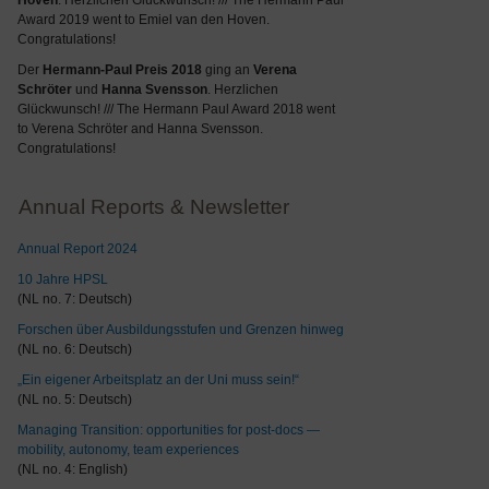
Hoven
. Herzlichen Glückwunsch! /// The Hermann Paul
Award 2019 went to Emiel van den Hoven.
Congratulations!
Der
Hermann-Paul Preis 2018
ging an
Verena
Schröter
und
Hanna Svensson
. Herzlichen
Glückwunsch! /// The Hermann Paul Award 2018 went
to Verena Schröter and Hanna Svensson.
Congratulations!
Annual Reports & Newsletter
Annual Report 2024
10 Jahre HPSL
(NL no. 7: Deutsch)
Forschen über Ausbildungsstufen und Grenzen hinweg
(NL no. 6: Deutsch)
„Ein eigener Arbeitsplatz an der Uni muss sein!“
(NL no. 5: Deutsch)
Managing Transition: opportunities for post-docs —
mobility, autonomy, team experiences
(NL no. 4: English)