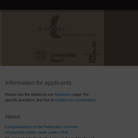
Information for applicants
Please see the details on our
Admission
page. For
specific questions, feel free to
contact our coordinators
.
News
Congratulations on the Publication of former
scholarship holder Joelle Loew’s PhD.