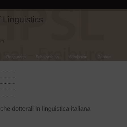
Linguistics
rg.
Resources
Scholarships
Admission
Contact
he dottorali in linguistica italiana