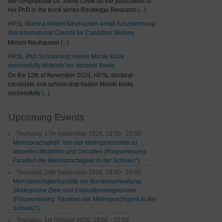
We congratulate Dr. Joelle Loew on the publication of
her PhD in the book series Routledge Research
[...]
HPSL Alumna Miriam Neuhausen erhält Auszeichnung
des International Council for Canadian Studies
Miriam Neuhausen
[...]
HPSL PhD Scholarship holder Mizuki Koda
successfully defends her doctoral thesis
On the 12th of November 2025, HPSL doctoral
candidate and scholarship holder Mizuki Koda
successfully
[...]
Upcoming Events
Thursday, 17th September 2026, 18:00 - 20:00
Mehrsprachigkeit: Von der Ideengeschichte zu
aktuellen Modellen und Debatten (Ringvorlesung:
Facetten der Mehrsprachigkeit in der Schweiz")
Thursday, 24th September 2026, 18:00 - 20:00
Mehrsprachigkeitspolitik der Bundesverwaltung:
Strategische Ziele und Evaluationsergebnisse
(Ringvorlesung: Facetten der Mehrsprachigkeit in der
Schweiz”)
Thursday, 1st October 2026, 18:00 - 20:00