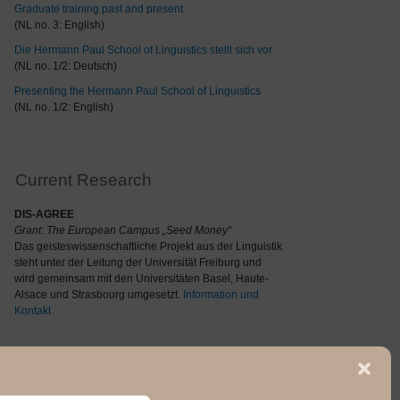
Graduate training past and present
(NL no. 3: English)
Die Hermann Paul School of Linguistics stellt sich vor
(NL no. 1/2: Deutsch)
Presenting the Hermann Paul School of Linguistics
(NL no. 1/2: English)
Current Research
DIS-AGREE
Grant: The
European Campus „Seed Money“
Das geisteswissenschaftliche Projekt aus der Linguistik
steht unter der Leitung der Universität Freiburg und
wird gemeinsam mit den Universitäten Basel, Haute-
Alsace und Strasbourg umgesetzt.
Information und
Kontakt