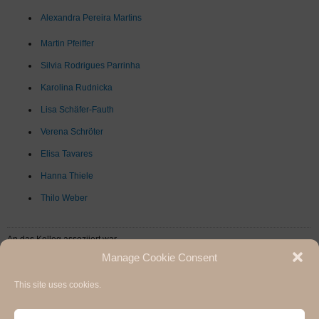
Alexandra Pereira Martins
Martin Pfeiffer
Silvia Rodrigues Parrinha
Karolina Rudnicka
Lisa Schäfer-Fauth
Verena Schröter
Elisa Tavares
Hanna Thiele
Thilo Weber
An das Kolleg assoziiert war
Manage Cookie Consent
Sascha Wolfer
This site uses cookies.
Hermann Paul School of Linguistics, Basel - Freiburg
University of Basel & University of Freiburg / 2020