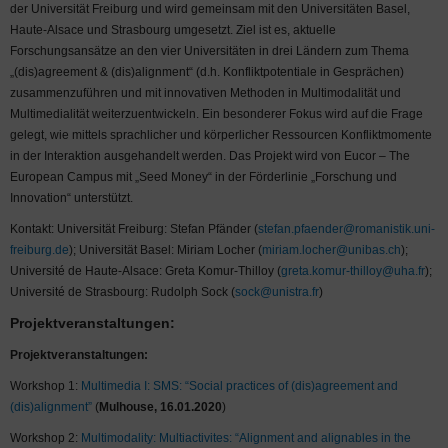
der Universität Freiburg und wird gemeinsam mit den Universitäten Basel,
Haute-Alsace und Strasbourg umgesetzt. Ziel ist es, aktuelle
Forschungsansätze an den vier Universitäten in drei Ländern zum Thema
„(dis)agreement & (dis)alignment“ (d.h. Konfliktpotentiale in Gesprächen)
zusammenzuführen und mit innovativen Methoden in Multimodalität und
Multimedialität weiterzuentwickeln. Ein besonderer Fokus wird auf die Frage
gelegt, wie mittels sprachlicher und körperlicher Ressourcen Konfliktmomente
in der Interaktion ausgehandelt werden. Das Projekt wird von Eucor – The
European Campus mit „Seed Money“ in der Förderlinie „Forschung und
Innovation“ unterstützt.
Kontakt: Universität Freiburg: Stefan Pfänder (
stefan.pfaender@romanistik.uni-
freiburg.de
); Universität Basel: Miriam Locher (
miriam.locher@unibas.ch
);
Université de Haute-Alsace: Greta Komur-Thilloy (
greta.komur-thilloy@uha.fr
);
Université de Strasbourg: Rudolph Sock (
sock@unistra.fr
)
Projektveranstaltungen:
Projektveranstaltungen:
Workshop 1:
Multimedia I: SMS: “Social practices of (dis)agreement and
(dis)alignment”
(
Mulhouse, 16.01.2020
)
Workshop 2:
Multimodality: Multiactivites: “Alignment and alignables in the