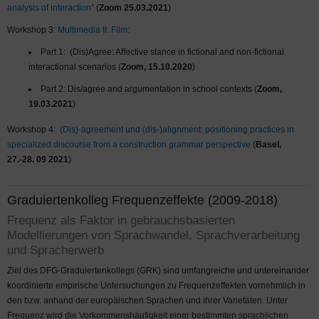
analysis of interaction”
(
Zoom 25.03.2021
)
Workshop 3:
Multimedia II: Film:
Part 1:
(Dis)Agree: Affective stance in fictional and non-fictional
interactional scenarios (
Zoom, 15.10.2020
)
Part 2: Dis/agree and argumentation in school contexts (
Zoom,
19.03.2021
)
Workshop 4:
(Dis)-agreement und (dis-)alignment: positioning practices in
specialized discourse from a construction grammar perspective
(
Basel,
27.-28. 09 2021
)
Graduiertenkolleg Frequenzeffekte (2009-2018)
Frequenz als Faktor in gebrauchsbasierten
Modellierungen von Sprachwandel, Sprachverarbeitung
und Spracherwerb
Ziel des DFG-Graduiertenkollegs (GRK) sind umfangreiche und untereinander
koordinierte empirische Untersuchungen zu Frequenzeffekten vornehmlich in
den bzw. anhand der europäischen Sprachen und ihrer Varietäten. Unter
Frequenz wird die Vorkommenshäufigkeit einer bestimmten sprachlichen