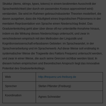
Struktur (items, strings, types, tokens) in einem bestimmten Ausschnitt der
Sprachwirklichkeit (der durch ein passendes Korpus approximiert wird)
verstanden. Sie wird im Rahmen gebrauchsbasierter Theorien modelliert, die
davon ausgehen, dass die Häufigkeit eines linguistischen Phänomens in der
mentalen Repräsentation von Sprache einen Niederschlag findet. Das
Graduiertenkolleg geht aber über diese oft nur unterstellte Annahme hinaus,
indem es die Wirkung dieses Niederschlags untersucht, und zwar in
verschiedenen empirisch mit den Methoden der Linguistik und
Kognitionswissenschaft erfassbaren Gebieten: im Sprachwandel, in der
Sprachverarbeitung und im Spracherwerb. Auf diese Weise soll erstmalig in
systematischer Weise die Tragweite des Faktors Frequenz untersucht werden,
und zwar in einer Weise, die auch seine Grenzen sichtbar werden lässt. In
diesem hohen empirischen und theoretischen Anspruch liegt das innovative
Potential des Graduiertenkollegs.
Web
http://frequenz.uni-freiburg.de
Sprecher
Stefan Pfänder (Freiburg)
Koordination
Agnes Schneider