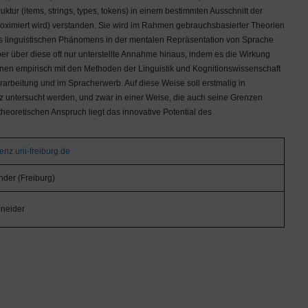
tur (items, strings, types, tokens) in einem bestimmten Ausschnitt der
roximiert wird) verstanden. Sie wird im Rahmen gebrauchsbasierter Theorien
nes linguistischen Phänomens in der mentalen Repräsentation von Sprache
er über diese oft nur unterstellte Annahme hinaus, indem es die Wirkung
enen empirisch mit den Methoden der Linguistik und Kognitionswissenschaft
arbeitung und im Spracherwerb. Auf diese Weise soll erstmalig in
z untersucht werden, und zwar in einer Weise, die auch seine Grenzen
heoretischen Anspruch liegt das innovative Potential des
uenz.uni-freiburg.de
nder (Freiburg)
neider