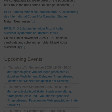
We congratulate Dr. Joelle Loew on the publication of
her PhD in the book series Routledge Research
[...]
HPSL Alumna Miriam Neuhausen erhält Auszeichnung
des International Council for Canadian Studies
Miriam Neuhausen
[...]
HPSL PhD Scholarship holder Mizuki Koda
successfully defends her doctoral thesis
On the 12th of November 2025, HPSL doctoral
candidate and scholarship holder Mizuki Koda
successfully
[...]
Upcoming Events
Thursday, 17th September 2026, 18:00 - 20:00
Mehrsprachigkeit: Von der Ideengeschichte zu
aktuellen Modellen und Debatten (Ringvorlesung:
Facetten der Mehrsprachigkeit in der Schweiz")
Thursday, 24th September 2026, 18:00 - 20:00
Mehrsprachigkeitspolitik der Bundesverwaltung:
Strategische Ziele und Evaluationsergebnisse
(Ringvorlesung: Facetten der Mehrsprachigkeit in der
Schweiz”)
Thursday, 1st October 2026, 18:00 - 20:00