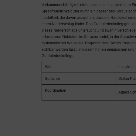
Vorkommenshäufigkeit einer bestimmten sprachlichen Struk
Sprachwirklichkeit (der durch ein passendes Korpus app
modelliert, die davon ausgehen, dass die Häufigkeit ei
einen Niederschlag findet. Das Graduiertenkolleg geht ab
dieses Niederschlags untersucht, und zwar in verschied
erfassbaren Gebieten: im Sprachwandel, in der Sprachver
systematischer Weise die Tragweite des Faktors Frequen
sichtbar werden lässt. In diesem hohen empirischen und t
Graduiertenkollegs.
Web
http://freq
Sprecher
Stefan Pfä
Koordination
Agnes Sch