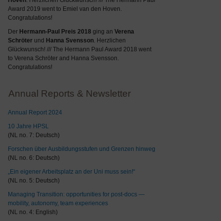
Hoven
. Herzlichen Glückwunsch! /// The Hermann Paul
Award 2019 went to Emiel van den Hoven.
Congratulations!
Der
Hermann-Paul Preis 2018
ging an
Verena
Schröter
und
Hanna Svensson
. Herzlichen
Glückwunsch! /// The Hermann Paul Award 2018 went
to Verena Schröter and Hanna Svensson.
Congratulations!
Annual Reports & Newsletter
Annual Report 2024
10 Jahre HPSL
(NL no. 7: Deutsch)
Forschen über Ausbildungsstufen und Grenzen hinweg
(NL no. 6: Deutsch)
„Ein eigener Arbeitsplatz an der Uni muss sein!“
(NL no. 5: Deutsch)
Managing Transition: opportunities for post-docs —
mobility, autonomy, team experiences
(NL no. 4: English)