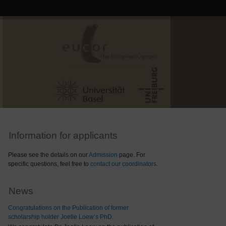
Information for applicants
Please see the details on our
Admission
page. For
specific questions, feel free to
contact our coordinators
.
News
Congratulations on the Publication of former
scholarship holder Joelle Loew’s PhD.