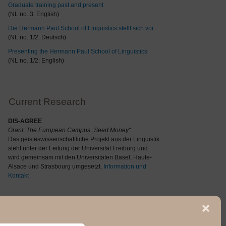
Graduate training past and present
(NL no. 3: English)
Die Hermann Paul School of Linguistics stellt sich vor
(NL no. 1/2: Deutsch)
Presenting the Hermann Paul School of Linguistics
(NL no. 1/2: English)
Current Research
DIS-AGREE
Grant: The
European Campus „Seed Money“
Das geisteswissenschaftliche Projekt aus der Linguistik
steht unter der Leitung der Universität Freiburg und
wird gemeinsam mit den Universitäten Basel, Haute-
Alsace und Strasbourg umgesetzt.
Information und
Kontakt