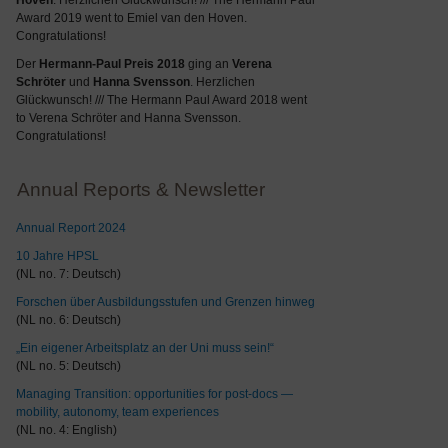
Hoven
. Herzlichen Glückwunsch! /// The Hermann Paul
Award 2019 went to Emiel van den Hoven.
Congratulations!
Der
Hermann-Paul Preis 2018
ging an
Verena
Schröter
und
Hanna Svensson
. Herzlichen
Glückwunsch! /// The Hermann Paul Award 2018 went
to Verena Schröter and Hanna Svensson.
Congratulations!
Annual Reports & Newsletter
Annual Report 2024
10 Jahre HPSL
(NL no. 7: Deutsch)
Forschen über Ausbildungsstufen und Grenzen hinweg
(NL no. 6: Deutsch)
„Ein eigener Arbeitsplatz an der Uni muss sein!“
(NL no. 5: Deutsch)
Managing Transition: opportunities for post-docs —
mobility, autonomy, team experiences
(NL no. 4: English)