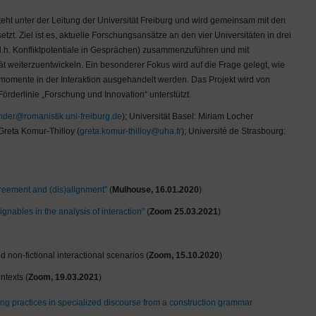
steht unter der Leitung der Universität Freiburg und wird gemeinsam mit den
t. Ziel ist es, aktuelle Forschungsansätze an den vier Universitäten in drei
.h. Konfliktpotentiale in Gesprächen) zusammenzuführen und mit
ät weiterzuentwickeln. Ein besonderer Fokus wird auf die Frage gelegt, wie
tmomente in der Interaktion ausgehandelt werden. Das Projekt wird von
derlinie „Forschung und Innovation“ unterstützt.
nder@romanistik.uni-freiburg.de
); Universität Basel: Miriam Locher
Greta Komur-Thilloy (
greta.komur-thilloy@uha.fr
); Université de Strasbourg:
greement and (dis)alignment”
(
Mulhouse, 16.01.2020
)
ignables in the analysis of interaction”
(
Zoom 25.03.2021
)
nd non-fictional interactional scenarios (
Zoom, 15.10.2020
)
ntexts (
Zoom, 19.03.2021
)
ing practices in specialized discourse from a construction grammar