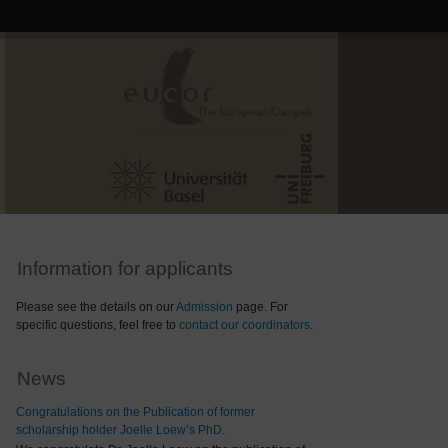
Information for applicants
Please see the details on our
Admission
page. For
specific questions, feel free to
contact our coordinators
.
News
Congratulations on the Publication of former
scholarship holder Joelle Loew’s PhD.