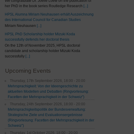
We congratulate Dr. Joelle Loew on the publication of
her PhD in the book series Routledge Research
[...]
HPSL Alumna Miriam Neuhausen erhält Auszeichnung
des International Council for Canadian Studies
Miriam Neuhausen
[...]
HPSL PhD Scholarship holder Mizuki Koda
successfully defends her doctoral thesis
On the 12th of November 2025, HPSL doctoral
candidate and scholarship holder Mizuki Koda
successfully
[...]
Upcoming Events
Thursday, 17th September 2026, 18:00 - 20:00
Mehrsprachigkeit: Von der Ideengeschichte zu
aktuellen Modellen und Debatten (Ringvorlesung:
Facetten der Mehrsprachigkeit in der Schweiz")
Thursday, 24th September 2026, 18:00 - 20:00
Mehrsprachigkeitspolitik der Bundesverwaltung:
Strategische Ziele und Evaluationsergebnisse
(Ringvorlesung: Facetten der Mehrsprachigkeit in der
Schweiz”)
Thursday, 1st October 2026, 18:00 - 20:00