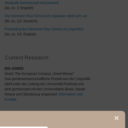
Graduate training past and present
(NL no. 3: English)
Die Hermann Paul School of Linguistics stellt sich vor
(NL no. 1/2: Deutsch)
Presenting the Hermann Paul School of Linguistics
(NL no. 1/2: English)
Current Research
DIS-AGREE
Grant: The
European Campus „Seed Money“
Das geisteswissenschaftliche Projekt aus der Linguistik
steht unter der Leitung der Universität Freiburg und
wird gemeinsam mit den Universitäten Basel, Haute-
Alsace und Strasbourg umgesetzt.
Information und
Kontakt