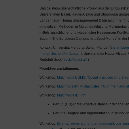
Das geisteswissenschaftliche Projekt aus der Linguistik 
Universitäten Basel, Haute-Alsace und Strasbourg umgesetz
Ländern zum Thema „(dis)agreement & (dis)alignment“ (d
innovativen Methoden in Multimodalität und Multimedialit
mittels sprachlicher und körperlicher Ressourcen Konflik
Eucor – The European Campus mit „Seed Money“ in der För
Kontakt: Universität Freiburg: Stefan Pfänder (
stefan.pfae
(
miriam.locher@unibas.ch
); Université de Haute-Alsace: 
Rudolph Sock (
sock@unistra.fr
)
Projektveranstaltungen:
Workshop:
Multimedia I: SMS: “Social practices of (dis)a
Workshop:
Multimodality: Multiactivites: “Alignment and al
Workshop:
Multimedia II: Film:
Part 1:
(Dis)Agree: Affective stance in fictional a
Part 2: Dis/agree and argumentation in school co
Workshop:
(Dis)-agreement und (dis-)alignment: position