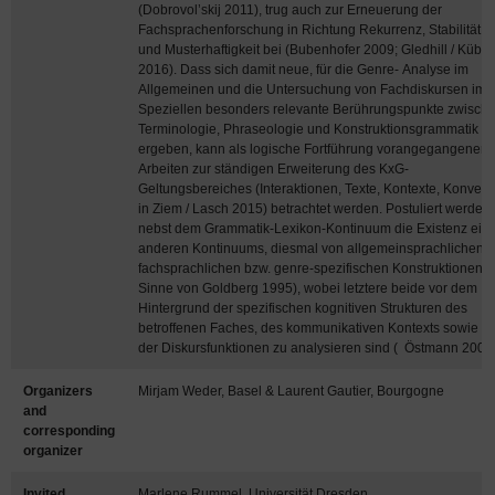
(Dobrovol’skij 2011), trug auch zur Erneuerung der
Fachsprachenforschung in Richtung Rekurrenz, Stabilität
und Musterhaftigkeit bei (Bubenhofer 2009; Gledhill / Küble
2016). Dass sich damit neue, für die Genre- Analyse im
Allgemeinen und die Untersuchung von Fachdiskursen im
Speziellen besonders relevante Berührungspunkte zwisch
Terminologie, Phraseologie und Konstruktionsgrammatik
ergeben, kann als logische Fortführung vorangegangener
Arbeiten zur ständigen Erweiterung des KxG-
Geltungsbereiches (Interaktionen, Texte, Kontexte, Konven
in Ziem / Lasch 2015) betrachtet werden. Postuliert werden
nebst dem Grammatik-Lexikon-Kontinuum die Existenz ein
anderen Kontinuums, diesmal von allgemeinsprachlichen 
fachsprachlichen bzw. genre-spezifischen Konstruktionen (
Sinne von Goldberg 1995), wobei letztere beide vor dem
Hintergrund der spezifischen kognitiven Strukturen des
betroffenen Faches, des kommunikativen Kontexts sowie
der Diskursfunktionen zu analysieren sind ( Östmann 2005)
Organizers
Mirjam Weder, Basel & Laurent Gautier, Bourgogne
and
corresponding
organizer
Invited
Marlene Rummel, Universität Dresden