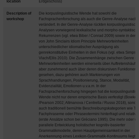
location
Erdgeschoss)
Description of
Die korpuslinguistische Wende hat sowohl die
workshop
Fachsprachenforschung als auch die Genre-Analyse nachha
verändert. In der Genre-Analyse rückten korpuslinguistisch
Analysen vorwiegend lexikalische und morpho-syntaktisch
Rekurrenzen (vgl. etwa Biber / Conrad 2009) sowie in der 
von John Sinclairs Idiom Principle Mehrworteinheiten
unterschiedlicher idiomatischer Ausprägung als
genrekonstitutive Einheiten in den Fokus (vgl. etwa Simpso
Vlach/Ellis 2010). Die Zusammenhänge zwischen Genre u
Mehrworteinheiten werden einerseits über Auftretenshäufig
aber zunehmend auch über deren diskursiven Funktionen
gesehen, dazu gehören auch Markierungen von
Sprachhandlungen, Positionierung, Stance, Modalität,
Evidenzialität, Emotionen u.v.a.m. In der
Fachsprachenforschung hingegen hat die korpuslinguistis
Wende nicht nur deren empirische Basis verfestigt (Bowker
/Pearson 2002; Altmanova / Centrella / Russo 2018), sonde
auch traditionell bemühte Beschreibungskategorien wie Ter
Fachphraseme oder Phraseotermini hinterfragt und relativie
(erste Ansätze schon bei Gréciano 1995). Die mehr oder w
parallele Entwicklung holistischer kognitiv-basierter
Grammatikmodelle, deren Hauptgemeinsamkeit in der
Anerkennung eines Lexikon-Grammatik-Kontinuums liegt