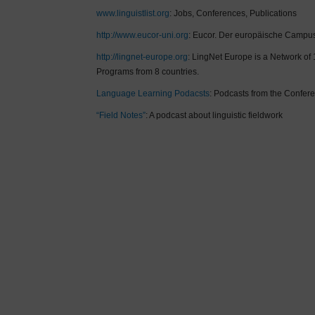
www.linguistlist.org
: Jobs, Conferences, Publications
http://www.eucor-uni.org
: Eucor. Der europäische Campu
http://lingnet-europe.org
:
LingNet Europe is a Network of 
Programs from 8 countries.
Language Learning Podacsts
: Podcasts from the Confe
“Field Notes”
: A p
odcast about linguistic fieldwork