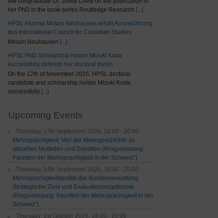
We congratulate Dr. Joelle Loew on the publication of
her PhD in the book series Routledge Research
[...]
HPSL Alumna Miriam Neuhausen erhält Auszeichnung
des International Council for Canadian Studies
Miriam Neuhausen
[...]
HPSL PhD Scholarship holder Mizuki Koda
successfully defends her doctoral thesis
On the 12th of November 2025, HPSL doctoral
candidate and scholarship holder Mizuki Koda
successfully
[...]
Upcoming Events
Thursday, 17th September 2026, 18:00 - 20:00
Mehrsprachigkeit: Von der Ideengeschichte zu
aktuellen Modellen und Debatten (Ringvorlesung:
Facetten der Mehrsprachigkeit in der Schweiz")
Thursday, 24th September 2026, 18:00 - 20:00
Mehrsprachigkeitspolitik der Bundesverwaltung:
Strategische Ziele und Evaluationsergebnisse
(Ringvorlesung: Facetten der Mehrsprachigkeit in der
Schweiz”)
Thursday, 1st October 2026, 18:00 - 20:00