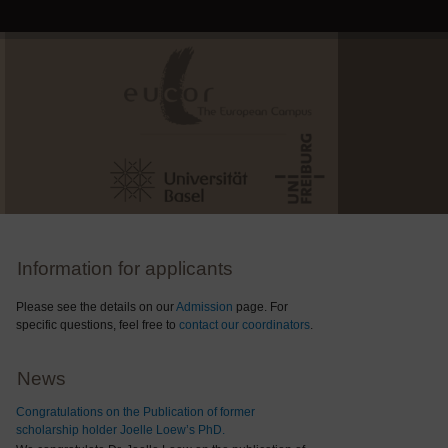
Information for applicants
Please see the details on our
Admission
page. For
specific questions, feel free to
contact our coordinators
.
News
Congratulations on the Publication of former
scholarship holder Joelle Loew’s PhD.