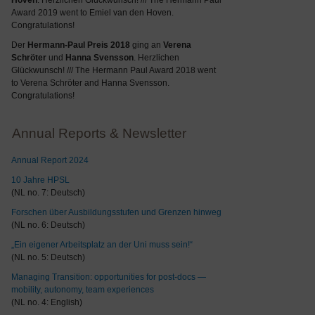
Hoven
. Herzlichen Glückwunsch! /// The Hermann Paul
Award 2019 went to Emiel van den Hoven.
Congratulations!
Der
Hermann-Paul Preis 2018
ging an
Verena
Schröter
und
Hanna Svensson
. Herzlichen
Glückwunsch! /// The Hermann Paul Award 2018 went
to Verena Schröter and Hanna Svensson.
Congratulations!
Annual Reports & Newsletter
Annual Report 2024
10 Jahre HPSL
(NL no. 7: Deutsch)
Forschen über Ausbildungsstufen und Grenzen hinweg
(NL no. 6: Deutsch)
„Ein eigener Arbeitsplatz an der Uni muss sein!“
(NL no. 5: Deutsch)
Managing Transition: opportunities for post-docs —
mobility, autonomy, team experiences
(NL no. 4: English)