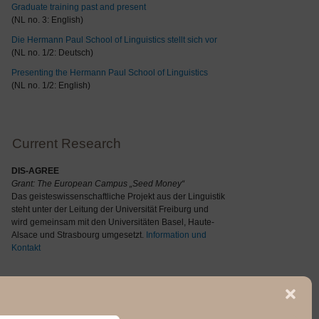
Graduate training past and present
(NL no. 3: English)
Die Hermann Paul School of Linguistics stellt sich vor
(NL no. 1/2: Deutsch)
Presenting the Hermann Paul School of Linguistics
(NL no. 1/2: English)
Current Research
DIS-AGREE
Grant: The
European Campus „Seed Money“
Das geisteswissenschaftliche Projekt aus der Linguistik
steht unter der Leitung der Universität Freiburg und
wird gemeinsam mit den Universitäten Basel, Haute-
Alsace und Strasbourg umgesetzt.
Information und
Kontakt