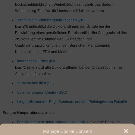
hochschuldidaktischen Weiterbildungsangebots das Baden-
Württemberg-Zertifikat für Hochschuldidaktik erwerben.
Zentrum für Schlüsselqualifikationen (ZfS)
Das
ZfS
unterstützt die DoktorandInnen der Schule bei der
Entwicklung eines persönlichen Berufsprofils. Hierfür organisiert das
ZfS vor allem im Rahmen der IGA überfachliche
Qualifizierungsworkshops in den Bereichen Management,
Kommunikation, EDV und Medien.
International Office (IO)
Das
IO
unterstützt alle DoktorandInnen bei der Organisation eines
Auslandsaufenthaltes.
Sprachlehrinstitut (SLI)
Science Support Centre (SSC)
Linguistiklabor des Engl. Seminars und der Philologischen Fakultät
Weitere Kooperationspartner
:
Forschungsstelle Interaktionale Linguistik
, Universität Potsdam
Manage Cookie Consent
…