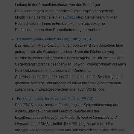
Leitung in der Promotionsphase. Von den Freiburger
ProfessorenInnen wird ein breites Forschungsfeld abgedeckt.
Möglich sind derzeit alle
hier aufgeführten
. Gemeinsam mit den
HochschullehrerInnen in Freiburg können auch externe
ProfessorenInnen eine Doppelbetreuung übernehmen.
Hermann-Paul-Centrum für Linguistik (HPCL)
Das
Hermann-Paul-Centrum für Linguistik
wird von derselben Idee
getragen wie die Graduiertenschule: Über die Fächer hinweg
werden WissenschaftlerInnen zusammengebracht, die sich mit dem
Gegenstand Sprache beschäftigen. Sowohl ProfessorInnen als auch
Post-DoktorandInnen gehören dem Centrum an.
GastwissenschaftlerInnen des Centrums halten für Schulmitglieder
geöffnete Vorträge und arbeiten oft direkt mit den DoktorandInnen
zusammen, in Einzelgesprächen oder auch Workshops.
Freiburg Institute for Advanced Studies (FRIAS)
Das
FRIAS
ist die zentrale Einrichtung zur Spitzenforschung der
Albert-Ludwigs-Universität Freiburg, welche aus der
Exzellenzinitiative hervorging. Mit der
School of Language and
Literature
des FRIAS arbeitet die HPSL eng zusammen. Hier
arbeiten SpitzenforscherInnen aus unterschiedlichen Bereichen der