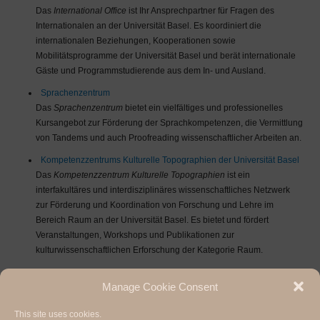
Das
International Office
ist Ihr Ansprechpartner für Fragen des
Internationalen an der Universität Basel. Es koordiniert die
internationalen Beziehungen, Kooperationen sowie
Mobilitätsprogramme der Universität Basel und berät internationale
Gäste und Programmstudierende aus dem In- und Ausland.
Sprachenzentrum
Das
Sprachenzentrum
bietet ein vielfältiges und professionelles
Kursangebot zur Förderung der Sprachkompetenzen, die Vermittlung
von Tandems und auch Proofreading wissenschaftlicher Arbeiten an.
Kompetenzzentrums Kulturelle Topographien der Universität Basel
Das
Kompetenzzentrum Kulturelle Topographien
ist ein
interfakultäres und interdisziplinäres wissenschaftliches Netzwerk
zur Förderung und Koordination von Forschung und Lehre im
Bereich Raum an der Universität Basel. Es bietet und fördert
Veranstaltungen, Workshops und Publikationen zur
kulturwissenschaftlichen Erforschung der Kategorie Raum.
Für weitere Informationen wenden Sie sich bitte an Dr. Philipp Dankel in Basel
Manage Cookie Consent
(philipp.dankel@unibas.ch).
This site uses cookies.