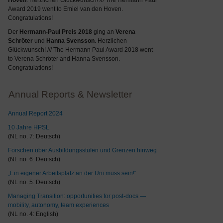
Hoven
. Herzlichen Glückwunsch! /// The Hermann Paul
Award 2019 went to Emiel van den Hoven.
Congratulations!
Der
Hermann-Paul Preis 2018
ging an
Verena
Schröter
und
Hanna Svensson
. Herzlichen
Glückwunsch! /// The Hermann Paul Award 2018 went
to Verena Schröter and Hanna Svensson.
Congratulations!
Annual Reports & Newsletter
Annual Report 2024
10 Jahre HPSL
(NL no. 7: Deutsch)
Forschen über Ausbildungsstufen und Grenzen hinweg
(NL no. 6: Deutsch)
„Ein eigener Arbeitsplatz an der Uni muss sein!“
(NL no. 5: Deutsch)
Managing Transition: opportunities for post-docs —
mobility, autonomy, team experiences
(NL no. 4: English)