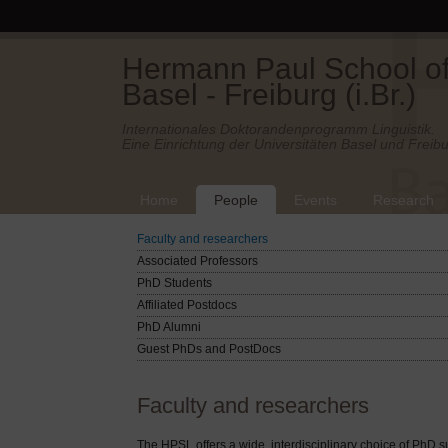
Hermann Paul School of 
Basel - Freiburg (i.Br.)
Internationales Doktorandenprogramm Linguistik.
Eine Einrichtung der Universitäten Basel und Freibu
Home
People
Events
Research
Faculty and researchers
Associated Professors
PhD Students
Affiliated Postdocs
PhD Alumni
Guest PhDs and PostDocs
Faculty and researchers
The HPSL offers a wide, interdisciplinary choice of PhD s