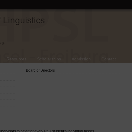
Linguistics
rg.
Resources
Scholarships
Admission
Contact
Board of Directors
upervisors to cater for every PhD student’s individual needs.