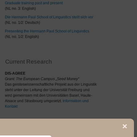
Graduate training past and present
(NL no. 3: English)
Die Hermann Paul School of Linguistics stellt sich vor
(NL no. 1/2: Deutsch)
Presenting the Hermann Paul School of Linguistics
(NL no. 1/2: English)
Current Research
DIS-AGREE
Grant: The
European Campus „Seed Money“
Das geisteswissenschaftliche Projekt aus der Linguistik
steht unter der Leitung der Universität Freiburg und
wird gemeinsam mit den Universitäten Basel, Haute-
Alsace und Strasbourg umgesetzt.
Information und
Kontakt