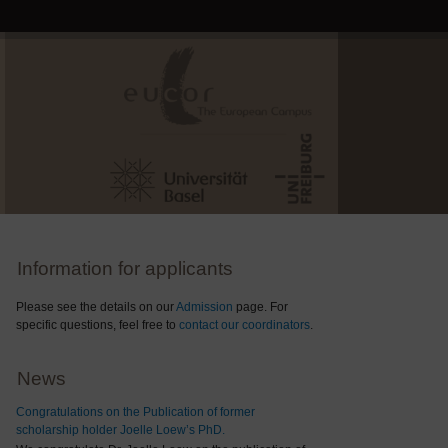
Information for applicants
Please see the details on our
Admission
page. For
specific questions, feel free to
contact our coordinators
.
News
Congratulations on the Publication of former
scholarship holder Joelle Loew’s PhD.