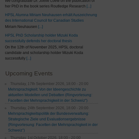
We congratulate Dr. Joelle Loew on the publication of
her PhD in the book series Routledge Research
[...]
HPSL Alumna Miriam Neuhausen erhält Auszeichnung
des International Council for Canadian Studies
Miriam Neuhausen
[...]
HPSL PhD Scholarship holder Mizuki Koda
successfully defends her doctoral thesis
On the 12th of November 2025, HPSL doctoral
candidate and scholarship holder Mizuki Koda
successfully
[...]
Upcoming Events
Thursday, 17th September 2026, 18:00 - 20:00
Mehrsprachigkeit: Von der Ideengeschichte zu
aktuellen Modellen und Debatten (Ringvorlesung:
Facetten der Mehrsprachigkeit in der Schweiz")
Thursday, 24th September 2026, 18:00 - 20:00
Mehrsprachigkeitspolitik der Bundesverwaltung:
Strategische Ziele und Evaluationsergebnisse
(Ringvorlesung: Facetten der Mehrsprachigkeit in der
Schweiz”)
Thursday, 1st October 2026, 18:00 - 20:00