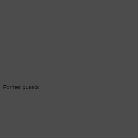
Former guests
Sort by:
Last name