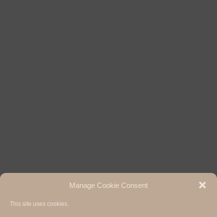
Manage Cookie Consent
This site uses cookies.
Hermann Paul School of Linguistics, Basel - Freiburg