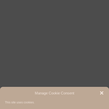
Manage Cookie Consent
This site uses cookies.
Hermann Paul School of Linguistics, Basel - Freiburg