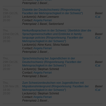
Petersplatz 1 Basel ,
Thu,
Dialekte der Deutschschweiz (Ringvorlesung:
15th Oct 26,
Facetten der Mehrsprachigkeit in der Schweiz")
Basel
18:00 -
Lecturer(s): Adrian Leemann
iCal
20:00
Contact:
Angela Ferrari
Petersplatz 1 Basel, Switzerland
Thu,
Herkunftssprachen in der Schweiz: Überblick über die
22nd Oct 26,
Sprachgemeinschaften und Einblicke in family
Basel
18:00 -
language policies (Ringvorlesung: Facetten der
iCal
20:00
Mehrsprachigkeit in der Schweiz")
Lecturer(s): Aline Kunz, Silvia Natale
Contact:
Angela Ferrari
Petersplatz 1 Basel ,
Thu,
Sprachmischung bei Jugendlichen in der
29th Oct 26,
Deutschschweiz (Ringvorlesung: Facetten der
Basel
18:00 -
Mehrsprachigkeit in der Schweiz")
iCal
20:00
Lecturer(s): Stephan Schmid
Contact:
Angela Ferrari
Petersplatz 1 Basel ,
Thu,
Zum Schweizerdeutschen von Jugendlichen mit
12th Nov 26,
Migrationshintergrund (Ringvorlesung: Facetten der
Basel
18:00 -
Mehrsprachigkeit in der Schweiz")
iCal
20:00
Lecturer(s): Stephan Schmid
Contact:
Angela Ferrari
Petersplatz 1 Basel ,