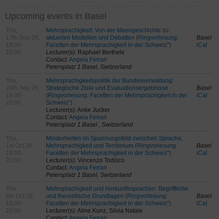
Upcoming events in Basel
Thu,
Mehrsprachigkeit: Von der Ideengeschichte zu
17th Sep 26,
aktuellen Modellen und Debatten (Ringvorlesung:
Basel
18:00 -
Facetten der Mehrsprachigkeit in der Schweiz")
iCal
20:00
Lecturer(s): Raphael Berthele
Contact:
Angela Ferrari
Petersplatz 1 Basel, Switzerland
Thu,
Mehrsprachigkeitspolitik der Bundesverwaltung:
24th Sep 26,
Strategische Ziele und Evaluationsergebnisse
Basel
18:00 -
(Ringvorlesung: Facetten der Mehrsprachigkeit in der
iCal
20:00
Schweiz”)
Lecturer(s): Anke Jucker
Contact:
Angela Ferrari
Petersplatz 1 Basel , Switzerland
Thu,
Minderheiten im Spannungsfeld zwischen Sprache,
1st Oct 26,
Mehrsprachigkeit und Territorium (Ringvorlesung:
Basel
18:00 -
Facetten der Mehrsprachigkeit in der Schweiz")
iCal
20:00
Lecturer(s): Vincenzo Todisco
Contact:
Angela Ferrari
Petersplatz 1 Basel, Switzerland
Thu,
Mehrsprachigkeit und Herkunftssprachen: Begriffliche
8th Oct 26,
und theoretische Grundlagen (Ringvorlesung:
Basel
18:00 -
Facetten der Mehrsprachigkeit in der Schweiz")
iCal
20:00
Lecturer(s): Aline Kunz, Silvia Natale
Contact:
Angela Ferrari