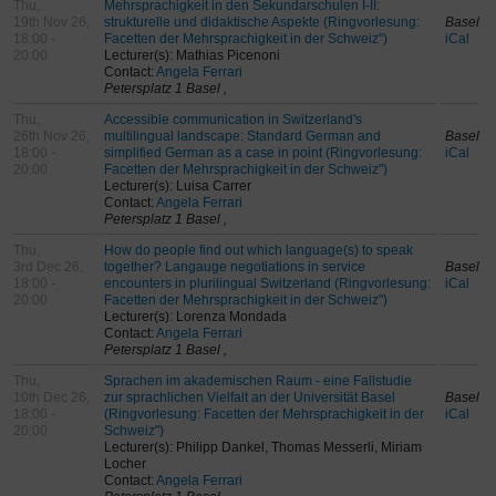
Thu,
Mehrsprachigkeit in den Sekundarschulen I-II:
19th Nov 26,
strukturelle und didaktische Aspekte (Ringvorlesung:
Basel
18:00 -
Facetten der Mehrsprachigkeit in der Schweiz")
iCal
20:00
Lecturer(s): Mathias Picenoni
Contact:
Angela Ferrari
Petersplatz 1 Basel ,
Thu,
Accessible communication in Switzerland's
26th Nov 26,
multilingual landscape: Standard German and
Basel
18:00 -
simplified German as a case in point (Ringvorlesung:
iCal
20:00
Facetten der Mehrsprachigkeit in der Schweiz")
Lecturer(s): Luisa Carrer
Contact:
Angela Ferrari
Petersplatz 1 Basel ,
Thu,
How do people find out which language(s) to speak
3rd Dec 26,
together? Langauge negotiations in service
Basel
18:00 -
encounters in plurilingual Switzerland (Ringvorlesung:
iCal
20:00
Facetten der Mehrsprachigkeit in der Schweiz")
Lecturer(s): Lorenza Mondada
Contact:
Angela Ferrari
Petersplatz 1 Basel ,
Thu,
Sprachen im akademischen Raum - eine Fallstudie
10th Dec 26,
zur sprachlichen Vielfalt an der Universität Basel
Basel
18:00 -
(Ringvorlesung: Facetten der Mehrsprachigkeit in der
iCal
20:00
Schweiz")
Lecturer(s): Philipp Dankel, Thomas Messerli, Miriam
Locher
Contact:
Angela Ferrari