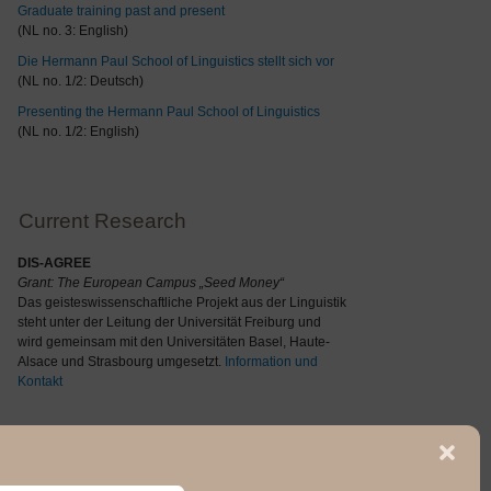
Graduate training past and present
(NL no. 3: English)
Die Hermann Paul School of Linguistics stellt sich vor
(NL no. 1/2: Deutsch)
Presenting the Hermann Paul School of Linguistics
(NL no. 1/2: English)
Current Research
DIS-AGREE
Grant: The
European Campus „Seed Money“
Das geisteswissenschaftliche Projekt aus der Linguistik
steht unter der Leitung der Universität Freiburg und
wird gemeinsam mit den Universitäten Basel, Haute-
Alsace und Strasbourg umgesetzt.
Information und
Kontakt