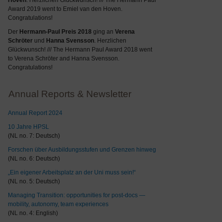
Hoven
. Herzlichen Glückwunsch! /// The Hermann Paul
Award 2019 went to Emiel van den Hoven.
Congratulations!
Der
Hermann-Paul Preis 2018
ging an
Verena
Schröter
und
Hanna Svensson
. Herzlichen
Glückwunsch! /// The Hermann Paul Award 2018 went
to Verena Schröter and Hanna Svensson.
Congratulations!
Annual Reports & Newsletter
Annual Report 2024
10 Jahre HPSL
(NL no. 7: Deutsch)
Forschen über Ausbildungsstufen und Grenzen hinweg
(NL no. 6: Deutsch)
„Ein eigener Arbeitsplatz an der Uni muss sein!“
(NL no. 5: Deutsch)
Managing Transition: opportunities for post-docs —
mobility, autonomy, team experiences
(NL no. 4: English)