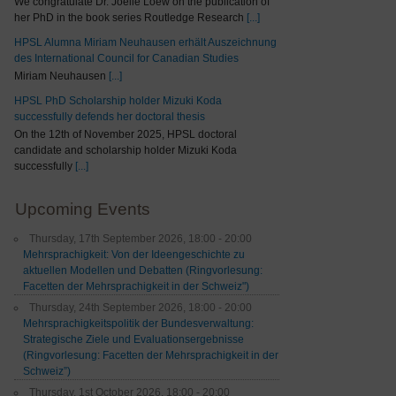
We congratulate Dr. Joelle Loew on the publication of
her PhD in the book series Routledge Research
[...]
HPSL Alumna Miriam Neuhausen erhält Auszeichnung
des International Council for Canadian Studies
Miriam Neuhausen
[...]
HPSL PhD Scholarship holder Mizuki Koda
successfully defends her doctoral thesis
On the 12th of November 2025, HPSL doctoral
candidate and scholarship holder Mizuki Koda
successfully
[...]
Upcoming Events
Thursday, 17th September 2026, 18:00 - 20:00
Mehrsprachigkeit: Von der Ideengeschichte zu
aktuellen Modellen und Debatten (Ringvorlesung:
Facetten der Mehrsprachigkeit in der Schweiz")
Thursday, 24th September 2026, 18:00 - 20:00
Mehrsprachigkeitspolitik der Bundesverwaltung:
Strategische Ziele und Evaluationsergebnisse
(Ringvorlesung: Facetten der Mehrsprachigkeit in der
Schweiz”)
Thursday, 1st October 2026, 18:00 - 20:00