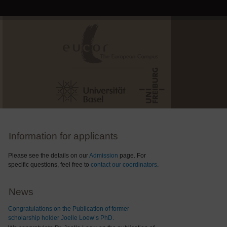
Information for applicants
Please see the details on our
Admission
page. For
specific questions, feel free to
contact our coordinators
.
News
Congratulations on the Publication of former
scholarship holder Joelle Loew’s PhD.