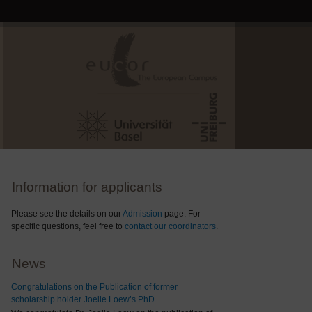
Information for applicants
Please see the details on our
Admission
page. For
specific questions, feel free to
contact our coordinators
.
News
Congratulations on the Publication of former
scholarship holder Joelle Loew’s PhD.