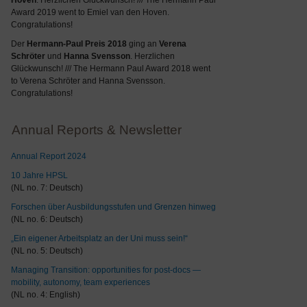
Hoven
. Herzlichen Glückwunsch! /// The Hermann Paul
Award 2019 went to Emiel van den Hoven.
Congratulations!
Der
Hermann-Paul Preis 2018
ging an
Verena
Schröter
und
Hanna Svensson
. Herzlichen
Glückwunsch! /// The Hermann Paul Award 2018 went
to Verena Schröter and Hanna Svensson.
Congratulations!
Annual Reports & Newsletter
Annual Report 2024
10 Jahre HPSL
(NL no. 7: Deutsch)
Forschen über Ausbildungsstufen und Grenzen hinweg
(NL no. 6: Deutsch)
„Ein eigener Arbeitsplatz an der Uni muss sein!“
(NL no. 5: Deutsch)
Managing Transition: opportunities for post-docs —
mobility, autonomy, team experiences
(NL no. 4: English)