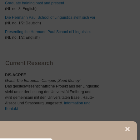
Graduate training past and present
(NL no. 3: English)
Die Hermann Paul School of Linguistics stellt sich vor
(NL no. 1/2: Deutsch)
Presenting the Hermann Paul School of Linguistics
(NL no. 1/2: English)
Current Research
DIS-AGREE
Grant: The
European Campus „Seed Money“
Das geisteswissenschaftliche Projekt aus der Linguistik
steht unter der Leitung der Universität Freiburg und
wird gemeinsam mit den Universitäten Basel, Haute-
Alsace und Strasbourg umgesetzt.
Information und
Kontakt