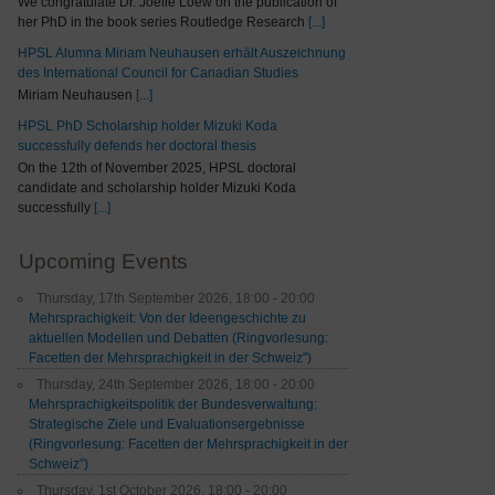
We congratulate Dr. Joelle Loew on the publication of
her PhD in the book series Routledge Research
[...]
HPSL Alumna Miriam Neuhausen erhält Auszeichnung
des International Council for Canadian Studies
Miriam Neuhausen
[...]
HPSL PhD Scholarship holder Mizuki Koda
successfully defends her doctoral thesis
On the 12th of November 2025, HPSL doctoral
candidate and scholarship holder Mizuki Koda
successfully
[...]
Upcoming Events
Thursday, 17th September 2026, 18:00 - 20:00
Mehrsprachigkeit: Von der Ideengeschichte zu
aktuellen Modellen und Debatten (Ringvorlesung:
Facetten der Mehrsprachigkeit in der Schweiz")
Thursday, 24th September 2026, 18:00 - 20:00
Mehrsprachigkeitspolitik der Bundesverwaltung:
Strategische Ziele und Evaluationsergebnisse
(Ringvorlesung: Facetten der Mehrsprachigkeit in der
Schweiz”)
Thursday, 1st October 2026, 18:00 - 20:00