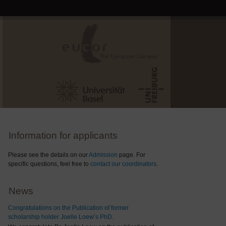
Information for applicants
Please see the details on our
Admission
page. For
specific questions, feel free to
contact our coordinators
.
News
Congratulations on the Publication of former
scholarship holder Joelle Loew’s PhD.