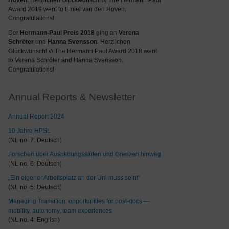
Hoven
. Herzlichen Glückwunsch! /// The Hermann Paul
Award 2019 went to Emiel van den Hoven.
Congratulations!
Der
Hermann-Paul Preis 2018
ging an
Verena
Schröter
und
Hanna Svensson
. Herzlichen
Glückwunsch! /// The Hermann Paul Award 2018 went
to Verena Schröter and Hanna Svensson.
Congratulations!
Annual Reports & Newsletter
Annual Report 2024
10 Jahre HPSL
(NL no. 7: Deutsch)
Forschen über Ausbildungsstufen und Grenzen hinweg
(NL no. 6: Deutsch)
„Ein eigener Arbeitsplatz an der Uni muss sein!“
(NL no. 5: Deutsch)
Managing Transition: opportunities for post-docs —
mobility, autonomy, team experiences
(NL no. 4: English)