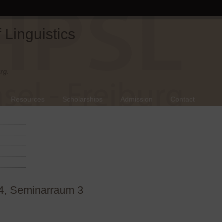
Linguistics
rg.
Resources
Scholarships
Admission
Contact
4, Seminarraum 3