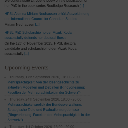
We congratulate Dr. Joelle Loew on the publication of
her PhD in the book series Routledge Research
[...]
HPSL Alumna Miriam Neuhausen erhält Auszeichnung
des International Council for Canadian Studies
Miriam Neuhausen
[...]
HPSL PhD Scholarship holder Mizuki Koda
successfully defends her doctoral thesis
On the 12th of November 2025, HPSL doctoral
candidate and scholarship holder Mizuki Koda
successfully
[...]
Upcoming Events
Thursday, 17th September 2026, 18:00 - 20:00
Mehrsprachigkeit: Von der Ideengeschichte zu
aktuellen Modellen und Debatten (Ringvorlesung:
Facetten der Mehrsprachigkeit in der Schweiz")
Thursday, 24th September 2026, 18:00 - 20:00
Mehrsprachigkeitspolitik der Bundesverwaltung:
Strategische Ziele und Evaluationsergebnisse
(Ringvorlesung: Facetten der Mehrsprachigkeit in der
Schweiz”)
Thursday, 1st October 2026, 18:00 - 20:00