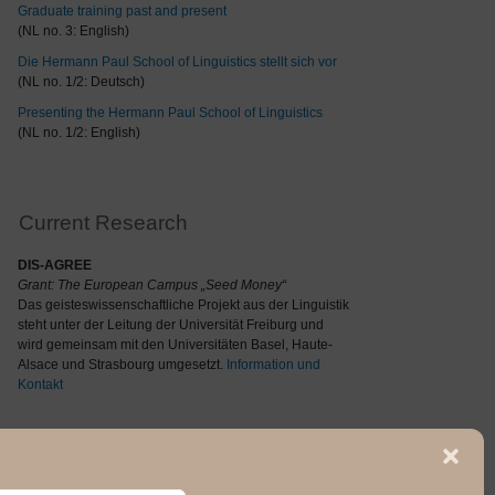
Graduate training past and present
(NL no. 3: English)
Die Hermann Paul School of Linguistics stellt sich vor
(NL no. 1/2: Deutsch)
Presenting the Hermann Paul School of Linguistics
(NL no. 1/2: English)
Current Research
DIS-AGREE
Grant: The
European Campus „Seed Money“
Das geisteswissenschaftliche Projekt aus der Linguistik
steht unter der Leitung der Universität Freiburg und
wird gemeinsam mit den Universitäten Basel, Haute-
Alsace und Strasbourg umgesetzt.
Information und
Kontakt