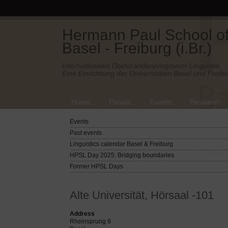
Hermann Paul School of 
Basel - Freiburg (i.Br.)
Internationales Doktorandenprogramm Linguistik.
Eine Einrichtung der Universitäten Basel und Freibu
Home
People
Events
Research
Events
Past events
Linguistics calendar Basel & Freiburg
HPSL Day 2025: Bridging boundaries
Former HPSL Days
Alte Universität, Hörsaal -101
Address
Rheinsprung 9