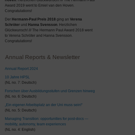
Hoven
. Herzlichen Glückwunsch! /// The Hermann Paul
Award 2019 went to Emiel van den Hoven.
Congratulations!
Der
Hermann-Paul Preis 2018
ging an
Verena
Schröter
und
Hanna Svensson
. Herzlichen
Glückwunsch! /// The Hermann Paul Award 2018 went
to Verena Schröter and Hanna Svensson.
Congratulations!
Annual Reports & Newsletter
Annual Report 2024
10 Jahre HPSL
(NL no. 7: Deutsch)
Forschen über Ausbildungsstufen und Grenzen hinweg
(NL no. 6: Deutsch)
„Ein eigener Arbeitsplatz an der Uni muss sein!“
(NL no. 5: Deutsch)
Managing Transition: opportunities for post-docs —
mobility, autonomy, team experiences
(NL no. 4: English)