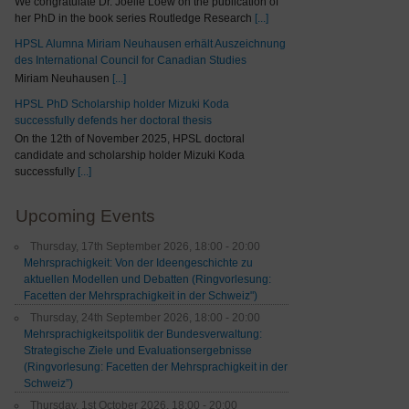
We congratulate Dr. Joelle Loew on the publication of
her PhD in the book series Routledge Research
[...]
HPSL Alumna Miriam Neuhausen erhält Auszeichnung
des International Council for Canadian Studies
Miriam Neuhausen
[...]
HPSL PhD Scholarship holder Mizuki Koda
successfully defends her doctoral thesis
On the 12th of November 2025, HPSL doctoral
candidate and scholarship holder Mizuki Koda
successfully
[...]
Upcoming Events
Thursday, 17th September 2026, 18:00 - 20:00
Mehrsprachigkeit: Von der Ideengeschichte zu
aktuellen Modellen und Debatten (Ringvorlesung:
Facetten der Mehrsprachigkeit in der Schweiz")
Thursday, 24th September 2026, 18:00 - 20:00
Mehrsprachigkeitspolitik der Bundesverwaltung:
Strategische Ziele und Evaluationsergebnisse
(Ringvorlesung: Facetten der Mehrsprachigkeit in der
Schweiz”)
Thursday, 1st October 2026, 18:00 - 20:00