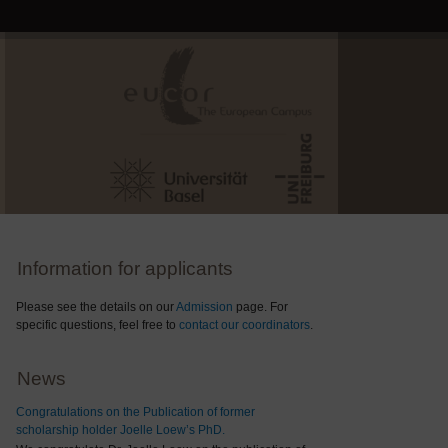
Information for applicants
Please see the details on our
Admission
page. For
specific questions, feel free to
contact our coordinators
.
News
Congratulations on the Publication of former
scholarship holder Joelle Loew’s PhD.