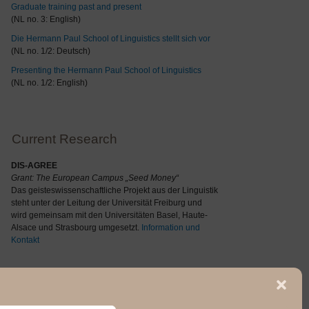
Graduate training past and present
(NL no. 3: English)
Die Hermann Paul School of Linguistics stellt sich vor
(NL no. 1/2: Deutsch)
Presenting the Hermann Paul School of Linguistics
(NL no. 1/2: English)
Current Research
DIS-AGREE
Grant: The
European Campus „Seed Money“
Das geisteswissenschaftliche Projekt aus der Linguistik
steht unter der Leitung der Universität Freiburg und
wird gemeinsam mit den Universitäten Basel, Haute-
Alsace und Strasbourg umgesetzt.
Information und
Kontakt