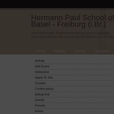
Hermann Paul School of 
Basel - Freiburg (i.Br.)
Internationales Doktorandenprogramm Linguistik.
Eine Einrichtung der Universitäten Basel und Freibu
Home
People
Events
Research
Activity
Add Event
Admission
Apply To Job
Contact
Cookie policy
debug test
Events
Forums
Home