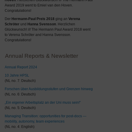
Hoven
. Herzlichen Glückwunsch! /// The Hermann Paul
Award 2019 went to Emiel van den Hoven.
Congratulations!
Der
Hermann-Paul Preis 2018
ging an
Verena
Schröter
und
Hanna Svensson
. Herzlichen
Glückwunsch! /// The Hermann Paul Award 2018 went
to Verena Schröter and Hanna Svensson.
Congratulations!
Annual Reports & Newsletter
Annual Report 2024
10 Jahre HPSL
(NL no. 7: Deutsch)
Forschen über Ausbildungsstufen und Grenzen hinweg
(NL no. 6: Deutsch)
„Ein eigener Arbeitsplatz an der Uni muss sein!“
(NL no. 5: Deutsch)
Managing Transition: opportunities for post-docs —
mobility, autonomy, team experiences
(NL no. 4: English)