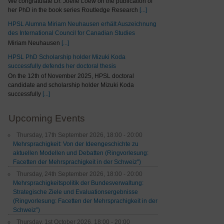
We congratulate Dr. Joelle Loew on the publication of
her PhD in the book series Routledge Research
[...]
HPSL Alumna Miriam Neuhausen erhält Auszeichnung
des International Council for Canadian Studies
Miriam Neuhausen
[...]
HPSL PhD Scholarship holder Mizuki Koda
successfully defends her doctoral thesis
On the 12th of November 2025, HPSL doctoral
candidate and scholarship holder Mizuki Koda
successfully
[...]
Upcoming Events
Thursday, 17th September 2026, 18:00 - 20:00
Mehrsprachigkeit: Von der Ideengeschichte zu
aktuellen Modellen und Debatten (Ringvorlesung:
Facetten der Mehrsprachigkeit in der Schweiz")
Thursday, 24th September 2026, 18:00 - 20:00
Mehrsprachigkeitspolitik der Bundesverwaltung:
Strategische Ziele und Evaluationsergebnisse
(Ringvorlesung: Facetten der Mehrsprachigkeit in der
Schweiz”)
Thursday, 1st October 2026, 18:00 - 20:00