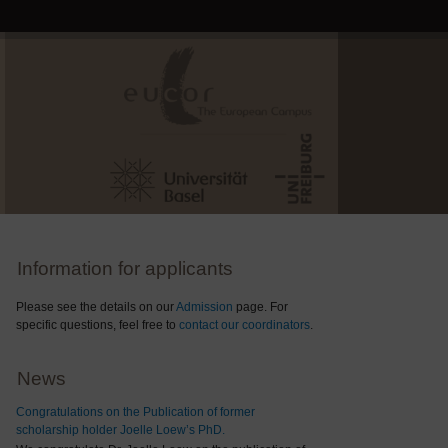
Information for applicants
Please see the details on our
Admission
page. For
specific questions, feel free to
contact our coordinators
.
News
Congratulations on the Publication of former
scholarship holder Joelle Loew’s PhD.