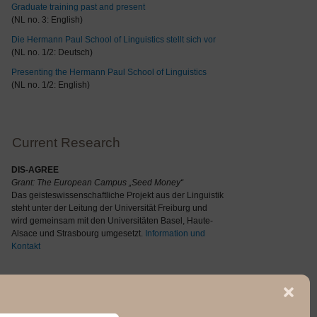
Graduate training past and present
(NL no. 3: English)
Die Hermann Paul School of Linguistics stellt sich vor
(NL no. 1/2: Deutsch)
Presenting the Hermann Paul School of Linguistics
(NL no. 1/2: English)
Current Research
DIS-AGREE
Grant: The
European Campus „Seed Money“
Das geisteswissenschaftliche Projekt aus der Linguistik
steht unter der Leitung der Universität Freiburg und
wird gemeinsam mit den Universitäten Basel, Haute-
Alsace und Strasbourg umgesetzt.
Information und
Kontakt