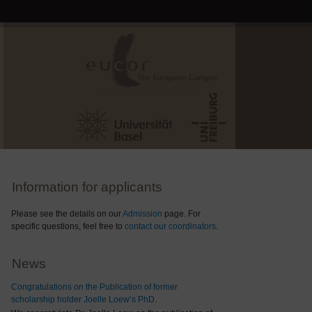
Information for applicants
Please see the details on our
Admission
page. For
specific questions, feel free to
contact our coordinators
.
News
Congratulations on the Publication of former
scholarship holder Joelle Loew’s PhD.