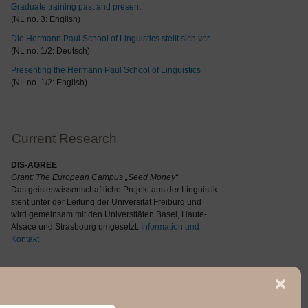
Graduate training past and present
(NL no. 3: English)
Die Hermann Paul School of Linguistics stellt sich vor
(NL no. 1/2: Deutsch)
Presenting the Hermann Paul School of Linguistics
(NL no. 1/2: English)
Current Research
DIS-AGREE
Grant: The
European Campus „Seed Money“
Das geisteswissenschaftliche Projekt aus der Linguistik
steht unter der Leitung der Universität Freiburg und
wird gemeinsam mit den Universitäten Basel, Haute-
Alsace und Strasbourg umgesetzt.
Information und
Kontakt