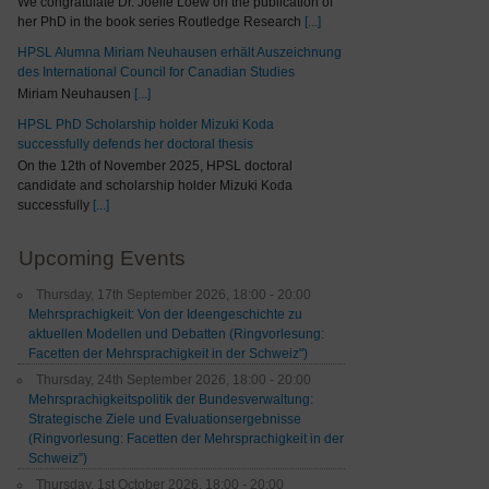
We congratulate Dr. Joelle Loew on the publication of
her PhD in the book series Routledge Research
[...]
HPSL Alumna Miriam Neuhausen erhält Auszeichnung
des International Council for Canadian Studies
Miriam Neuhausen
[...]
HPSL PhD Scholarship holder Mizuki Koda
successfully defends her doctoral thesis
On the 12th of November 2025, HPSL doctoral
candidate and scholarship holder Mizuki Koda
successfully
[...]
Upcoming Events
Thursday, 17th September 2026, 18:00 - 20:00
Mehrsprachigkeit: Von der Ideengeschichte zu
aktuellen Modellen und Debatten (Ringvorlesung:
Facetten der Mehrsprachigkeit in der Schweiz")
Thursday, 24th September 2026, 18:00 - 20:00
Mehrsprachigkeitspolitik der Bundesverwaltung:
Strategische Ziele und Evaluationsergebnisse
(Ringvorlesung: Facetten der Mehrsprachigkeit in der
Schweiz”)
Thursday, 1st October 2026, 18:00 - 20:00