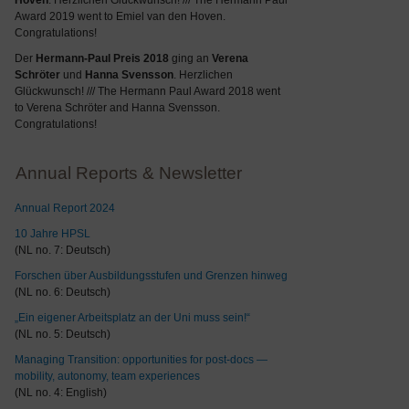
Hoven
. Herzlichen Glückwunsch! /// The Hermann Paul
Award 2019 went to Emiel van den Hoven.
Congratulations!
Der
Hermann-Paul Preis 2018
ging an
Verena
Schröter
und
Hanna Svensson
. Herzlichen
Glückwunsch! /// The Hermann Paul Award 2018 went
to Verena Schröter and Hanna Svensson.
Congratulations!
Annual Reports & Newsletter
Annual Report 2024
10 Jahre HPSL
(NL no. 7: Deutsch)
Forschen über Ausbildungsstufen und Grenzen hinweg
(NL no. 6: Deutsch)
„Ein eigener Arbeitsplatz an der Uni muss sein!“
(NL no. 5: Deutsch)
Managing Transition: opportunities for post-docs —
mobility, autonomy, team experiences
(NL no. 4: English)