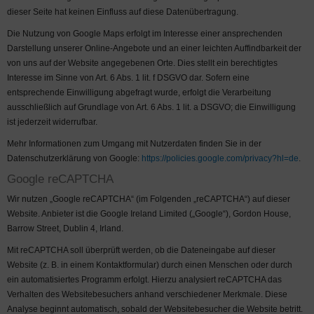
dieser Seite hat keinen Einfluss auf diese Datenübertragung.
Die Nutzung von Google Maps erfolgt im Interesse einer ansprechenden
Darstellung unserer Online-Angebote und an einer leichten Auffindbarkeit der
von uns auf der Website angegebenen Orte. Dies stellt ein berechtigtes
Interesse im Sinne von Art. 6 Abs. 1 lit. f DSGVO dar. Sofern eine
entsprechende Einwilligung abgefragt wurde, erfolgt die Verarbeitung
ausschließlich auf Grundlage von Art. 6 Abs. 1 lit. a DSGVO; die Einwilligung
ist jederzeit widerrufbar.
Mehr Informationen zum Umgang mit Nutzerdaten finden Sie in der
Datenschutzerklärung von Google:
https://policies.google.com/privacy?hl=de
.
Google reCAPTCHA
Wir nutzen „Google reCAPTCHA“ (im Folgenden „reCAPTCHA“) auf dieser
Website. Anbieter ist die Google Ireland Limited („Google“), Gordon House,
Barrow Street, Dublin 4, Irland.
Mit reCAPTCHA soll überprüft werden, ob die Dateneingabe auf dieser
Website (z. B. in einem Kontaktformular) durch einen Menschen oder durch
ein automatisiertes Programm erfolgt. Hierzu analysiert reCAPTCHA das
Verhalten des Websitebesuchers anhand verschiedener Merkmale. Diese
Analyse beginnt automatisch, sobald der Websitebesucher die Website betritt.