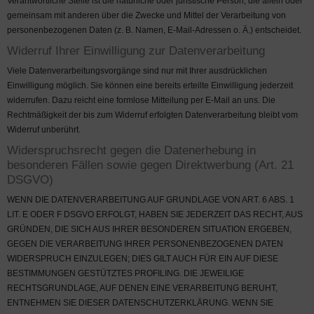
Verantwortliche Stelle ist die natürliche oder juristische Person, die allein oder
gemeinsam mit anderen über die Zwecke und Mittel der Verarbeitung von
personenbezogenen Daten (z. B. Namen, E-Mail-Adressen o. Ä.) entscheidet.
Widerruf Ihrer Einwilligung zur Datenverarbeitung
Viele Datenverarbeitungsvorgänge sind nur mit Ihrer ausdrücklichen
Einwilligung möglich. Sie können eine bereits erteilte Einwilligung jederzeit
widerrufen. Dazu reicht eine formlose Mitteilung per E-Mail an uns. Die
Rechtmäßigkeit der bis zum Widerruf erfolgten Datenverarbeitung bleibt vom
Widerruf unberührt.
Widerspruchsrecht gegen die Datenerhebung in
besonderen Fällen sowie gegen Direktwerbung (Art. 21
DSGVO)
WENN DIE DATENVERARBEITUNG AUF GRUNDLAGE VON ART. 6 ABS. 1
LIT. E ODER F DSGVO ERFOLGT, HABEN SIE JEDERZEIT DAS RECHT, AUS
GRÜNDEN, DIE SICH AUS IHRER BESONDEREN SITUATION ERGEBEN,
GEGEN DIE VERARBEITUNG IHRER PERSONENBEZOGENEN DATEN
WIDERSPRUCH EINZULEGEN; DIES GILT AUCH FÜR EIN AUF DIESE
BESTIMMUNGEN GESTÜTZTES PROFILING. DIE JEWEILIGE
RECHTSGRUNDLAGE, AUF DENEN EINE VERARBEITUNG BERUHT,
ENTNEHMEN SIE DIESER DATENSCHUTZERKLÄRUNG. WENN SIE