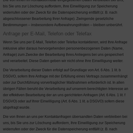
Die von Ihnen im Kontaktformular eingegebenen Daten verbleiben bei uns,
bis Sie uns zur Löschung auffordern, Ihre Einwilligung zur Speicherung
widerrufen oder der Zweck für die Datenspeicherung entfällt (z. B. nach
abgeschlossener Bearbeitung Ihrer Anfrage). Zwingende gesetzliche
Bestimmungen – insbesondere Aufbewahrungsfristen – bleiben unberührt.
Anfrage per E-Mail, Telefon oder Telefax
Wenn Sie uns per E-Mail, Telefon oder Telefax kontaktieren, wird Ihre Anfrage
inklusive aller daraus hervorgehenden personenbezogenen Daten (Name,
Anfrage) zum Zwecke der Bearbeitung Ihres Anliegens bei uns gespeichert
und verarbeitet. Diese Daten geben wir nicht ohne Ihre Einwilligung weiter.
Die Verarbeitung dieser Daten erfolgt auf Grundlage von Art. 6 Abs. 1 lit. b
DSGVO, sofern Ihre Anfrage mit der Erfüllung eines Vertrags zusammenhängt
oder zur Durchführung vorvertraglicher Maßnahmen erforderlich ist. In allen
übrigen Fällen beruht die Verarbeitung auf unserem berechtigten Interesse an
der effektiven Bearbeitung der an uns gerichteten Anfragen (Art. 6 Abs. 1 lit. f
DSGVO) oder auf Ihrer Einwilligung (Art. 6 Abs. 1 lit. a DSGVO) sofern diese
abgefragt wurde.
Die von Ihnen an uns per Kontaktanfragen übersandten Daten verbleiben bei
uns, bis Sie uns zur Löschung auffordern, Ihre Einwilligung zur Speicherung
widerrufen oder der Zweck für die Datenspeicherung entfällt (z. B. nach