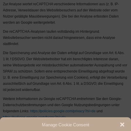
Zur Analyse wertet reCAPTCHA verschiedene Informationen aus (z. B. IP-
Adresse, Verweildauer des Websitebesuchers auf der Website oder vom
Nutzer getätigte Mausbewegungen). Die bei der Analyse erfassten Daten
werden an Google weitergeleitet.
Die reCAPTCHA-Analysen laufen vollständig im Hintergrund.
Websitebesucher werden nicht darauf hingewiesen, dass eine Analyse
stattfindet.
Die Speicherung und Analyse der Daten erfolgt auf Grundlage von Art. 6 Abs.
1 lit. f DSGVO. Der Websitebetreiber hat ein berechtigtes Interesse daran,
seine Webangebote vor missbräuchlicher automatisierter Ausspähung und vor
SPAM zu schützen. Sofern eine entsprechende Einwilligung abgefragt wurde
(z. B. eine Einwilligung zur Speicherung von Cookies), erfolgt die Verarbeitung
ausschließlich auf Grundlage von Art. 6 Abs. 1 lit. a DSGVO; die Einwilligung
ist jederzeit widerrufbar.
Weitere Informationen zu Google reCAPTCHA entnehmen Sie den Google-
Datenschutzbestimmungen und den Google Nutzungsbedingungen unter
folgenden Links:
https://policies.google.com/privacy?hl=de
und
https://policies.google.com/terms?hl=de
.
Manage Cookie Consent
Quelle:
e-recht24.de