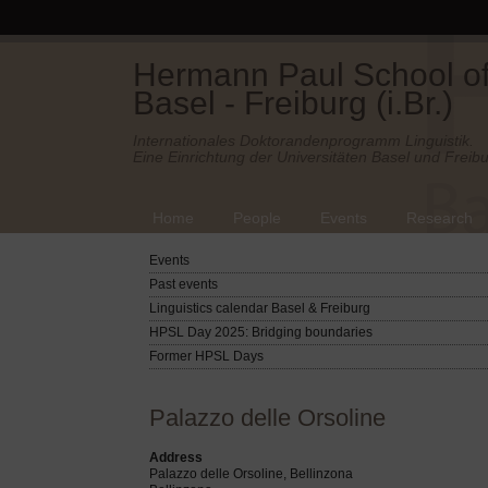
Hermann Paul School of 
Basel - Freiburg (i.Br.)
Internationales Doktorandenprogramm Linguistik.
Eine Einrichtung der Universitäten Basel und Freibu
Home
People
Events
Research
Events
Past events
Linguistics calendar Basel & Freiburg
HPSL Day 2025: Bridging boundaries
Former HPSL Days
Palazzo delle Orsoline
Address
Palazzo delle Orsoline, Bellinzona