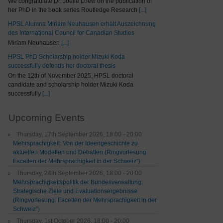
We congratulate Dr. Joelle Loew on the publication of
her PhD in the book series Routledge Research
[...]
HPSL Alumna Miriam Neuhausen erhält Auszeichnung
des International Council for Canadian Studies
Miriam Neuhausen
[...]
HPSL PhD Scholarship holder Mizuki Koda
successfully defends her doctoral thesis
On the 12th of November 2025, HPSL doctoral
candidate and scholarship holder Mizuki Koda
successfully
[...]
Upcoming Events
Thursday, 17th September 2026, 18:00 - 20:00
Mehrsprachigkeit: Von der Ideengeschichte zu
aktuellen Modellen und Debatten (Ringvorlesung:
Facetten der Mehrsprachigkeit in der Schweiz")
Thursday, 24th September 2026, 18:00 - 20:00
Mehrsprachigkeitspolitik der Bundesverwaltung:
Strategische Ziele und Evaluationsergebnisse
(Ringvorlesung: Facetten der Mehrsprachigkeit in der
Schweiz”)
Thursday, 1st October 2026, 18:00 - 20:00