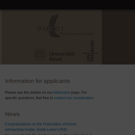
Information for applicants
Please see the details on our
Admission
page. For
specific questions, feel free to
contact our coordinators
.
News
Congratulations on the Publication of former
scholarship holder Joelle Loew’s PhD.