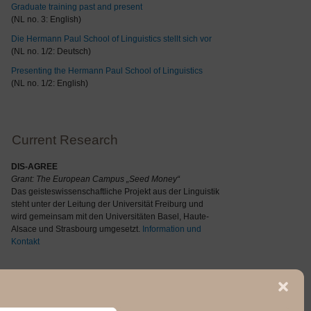
Graduate training past and present
(NL no. 3: English)
Die Hermann Paul School of Linguistics stellt sich vor
(NL no. 1/2: Deutsch)
Presenting the Hermann Paul School of Linguistics
(NL no. 1/2: English)
Current Research
DIS-AGREE
Grant: The
European Campus „Seed Money“
Das geisteswissenschaftliche Projekt aus der Linguistik
steht unter der Leitung der Universität Freiburg und
wird gemeinsam mit den Universitäten Basel, Haute-
Alsace und Strasbourg umgesetzt.
Information und
Kontakt