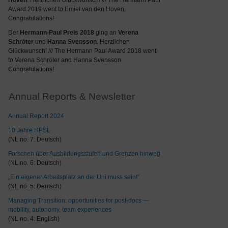
Hoven
. Herzlichen Glückwunsch! /// The Hermann Paul
Award 2019 went to Emiel van den Hoven.
Congratulations!
Der
Hermann-Paul Preis 2018
ging an
Verena
Schröter
und
Hanna Svensson
. Herzlichen
Glückwunsch! /// The Hermann Paul Award 2018 went
to Verena Schröter and Hanna Svensson.
Congratulations!
Annual Reports & Newsletter
Annual Report 2024
10 Jahre HPSL
(NL no. 7: Deutsch)
Forschen über Ausbildungsstufen und Grenzen hinweg
(NL no. 6: Deutsch)
„Ein eigener Arbeitsplatz an der Uni muss sein!“
(NL no. 5: Deutsch)
Managing Transition: opportunities for post-docs —
mobility, autonomy, team experiences
(NL no. 4: English)