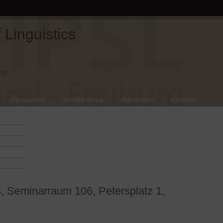
Linguistics
rg.
Resources
Scholarships
Admission
Contact
s, Seminarraum 106, Petersplatz 1,