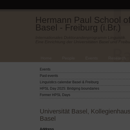
Hermann Paul School of 
Basel - Freiburg (i.Br.)
Internationales Doktorandenprogramm Linguistik.
Eine Einrichtung der Universitäten Basel und Freibu
Home
People
Events
Research
Events
Past events
Linguistics calendar Basel & Freiburg
HPSL Day 2025: Bridging boundaries
Former HPSL Days
Universität Basel, Kollegienhau
Basel
Address