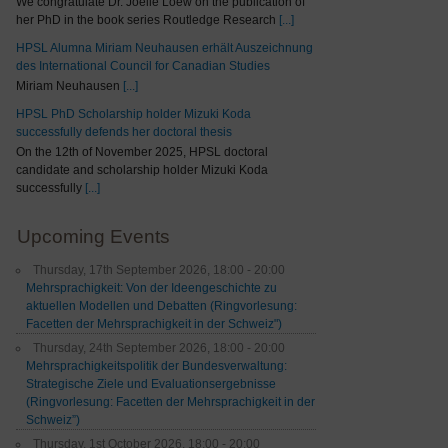
We congratulate Dr. Joelle Loew on the publication of
her PhD in the book series Routledge Research
[...]
HPSL Alumna Miriam Neuhausen erhält Auszeichnung
des International Council for Canadian Studies
Miriam Neuhausen
[...]
HPSL PhD Scholarship holder Mizuki Koda
successfully defends her doctoral thesis
On the 12th of November 2025, HPSL doctoral
candidate and scholarship holder Mizuki Koda
successfully
[...]
Upcoming Events
Thursday, 17th September 2026, 18:00 - 20:00
Mehrsprachigkeit: Von der Ideengeschichte zu
aktuellen Modellen und Debatten (Ringvorlesung:
Facetten der Mehrsprachigkeit in der Schweiz")
Thursday, 24th September 2026, 18:00 - 20:00
Mehrsprachigkeitspolitik der Bundesverwaltung:
Strategische Ziele und Evaluationsergebnisse
(Ringvorlesung: Facetten der Mehrsprachigkeit in der
Schweiz”)
Thursday, 1st October 2026, 18:00 - 20:00