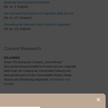
Graduate training past and present
(NL no. 3: English)
Die Hermann Paul School of Linguistics stellt sich vor
(NL no. 1/2: Deutsch)
Presenting the Hermann Paul School of Linguistics
(NL no. 1/2: English)
Current Research
DIS-AGREE
Grant: The
European Campus „Seed Money“
Das geisteswissenschaftliche Projekt aus der Linguistik
steht unter der Leitung der Universität Freiburg und
wird gemeinsam mit den Universitäten Basel, Haute-
Alsace und Strasbourg umgesetzt.
Information und
Kontakt