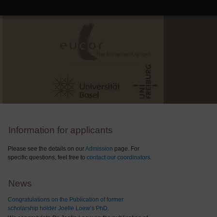
Information for applicants
Please see the details on our
Admission
page. For
specific questions, feel free to
contact our coordinators
.
News
Congratulations on the Publication of former
scholarship holder Joelle Loew’s PhD.