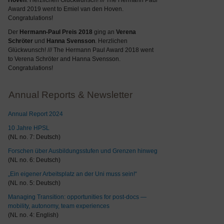
Hoven
. Herzlichen Glückwunsch! /// The Hermann Paul
Award 2019 went to Emiel van den Hoven.
Congratulations!
Der
Hermann-Paul Preis 2018
ging an
Verena
Schröter
und
Hanna Svensson
. Herzlichen
Glückwunsch! /// The Hermann Paul Award 2018 went
to Verena Schröter and Hanna Svensson.
Congratulations!
Annual Reports & Newsletter
Annual Report 2024
10 Jahre HPSL
(NL no. 7: Deutsch)
Forschen über Ausbildungsstufen und Grenzen hinweg
(NL no. 6: Deutsch)
„Ein eigener Arbeitsplatz an der Uni muss sein!“
(NL no. 5: Deutsch)
Managing Transition: opportunities for post-docs —
mobility, autonomy, team experiences
(NL no. 4: English)