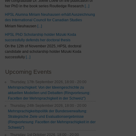
We congratulate Dr. Joelle Loew on the publication of
her PhD in the book series Routledge Research
[...]
HPSL Alumna Miriam Neuhausen erhält Auszeichnung
des International Council for Canadian Studies
Miriam Neuhausen
[...]
HPSL PhD Scholarship holder Mizuki Koda
successfully defends her doctoral thesis
On the 12th of November 2025, HPSL doctoral
candidate and scholarship holder Mizuki Koda
successfully
[...]
Upcoming Events
Thursday, 17th September 2026, 18:00 - 20:00
Mehrsprachigkeit: Von der Ideengeschichte zu
aktuellen Modellen und Debatten (Ringvorlesung:
Facetten der Mehrsprachigkeit in der Schweiz")
Thursday, 24th September 2026, 18:00 - 20:00
Mehrsprachigkeitspolitik der Bundesverwaltung:
Strategische Ziele und Evaluationsergebnisse
(Ringvorlesung: Facetten der Mehrsprachigkeit in der
Schweiz”)
Thursday, 1st October 2026, 18:00 - 20:00