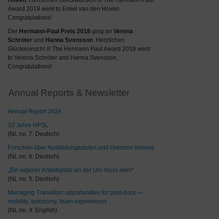
Hoven
. Herzlichen Glückwunsch! /// The Hermann Paul
Award 2019 went to Emiel van den Hoven.
Congratulations!
Der
Hermann-Paul Preis 2018
ging an
Verena
Schröter
und
Hanna Svensson
. Herzlichen
Glückwunsch! /// The Hermann Paul Award 2018 went
to Verena Schröter and Hanna Svensson.
Congratulations!
Annual Reports & Newsletter
Annual Report 2024
10 Jahre HPSL
(NL no. 7: Deutsch)
Forschen über Ausbildungsstufen und Grenzen hinweg
(NL no. 6: Deutsch)
„Ein eigener Arbeitsplatz an der Uni muss sein!“
(NL no. 5: Deutsch)
Managing Transition: opportunities for post-docs —
mobility, autonomy, team experiences
(NL no. 4: English)