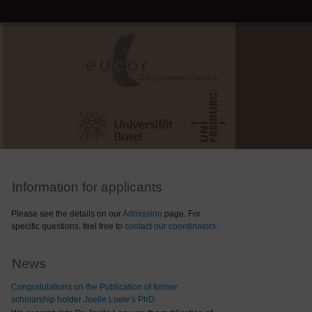
Information for applicants
Please see the details on our
Admission
page. For
specific questions, feel free to
contact our coordinators
.
News
Congratulations on the Publication of former
scholarship holder Joelle Loew’s PhD.