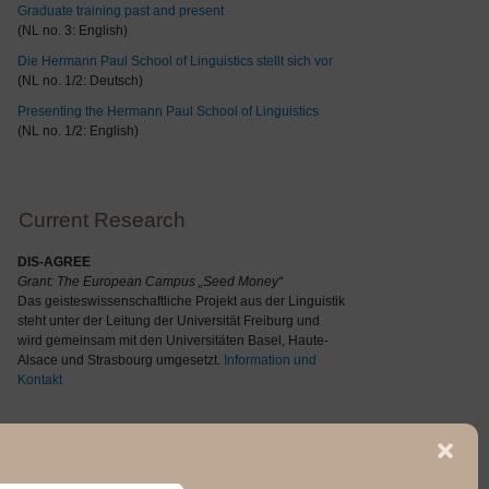
Graduate training past and present
(NL no. 3: English)
Die Hermann Paul School of Linguistics stellt sich vor
(NL no. 1/2: Deutsch)
Presenting the Hermann Paul School of Linguistics
(NL no. 1/2: English)
Current Research
DIS-AGREE
Grant: The
European Campus „Seed Money“
Das geisteswissenschaftliche Projekt aus der Linguistik
steht unter der Leitung der Universität Freiburg und
wird gemeinsam mit den Universitäten Basel, Haute-
Alsace und Strasbourg umgesetzt.
Information und
Kontakt